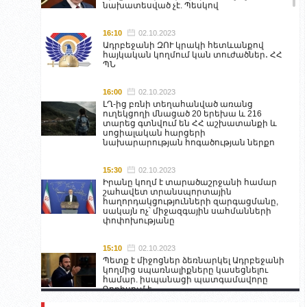
նախատեսված չէ. Պեսկով
16:10
02.10.2023
Ադրբեջանի ԶՈՒ կրակի հետևանքով
հայկական կողմում կան տուժածներ․ ՀՀ
ՊՆ
16:00
02.10.2023
ԼՂ-ից բռնի տեղահանված առանց
ուղեկցողի մնացած 20 երեխա և 216
տարեց գտնվում են ՀՀ աշխատանքի և
սոցիալական հարցերի
նախարարության հոգածության ներքո
15:30
02.10.2023
Իրանը կողմ է տարածաշրջանի համար
շահավետ տրանսպորտային
հաղորդակցությունների զարգացմանը,
սակայն ոչ՝ միջազգային սահմանների
փոփոխությանը
15:10
02.10.2023
Պետք է միջոցներ ձեռնարկել Ադրբեջանի
կողմից սպառնալիքները կասեցնելու
համար. իսպանացի պատգամավորը
Գորիսում է