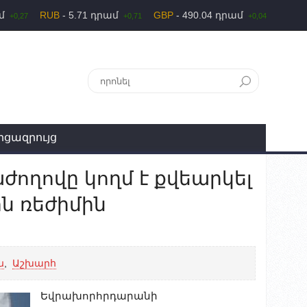
ամ
RUB
- 5.71 դրամ
GBP
- 490.04 դրամ
+0,27
+0,71
+0,04
րցազրույց
ողովը կողմ է քվեարկել
ն ռեժիմին
ն
,
Աշխարհ
Եվրախորհրդարանի