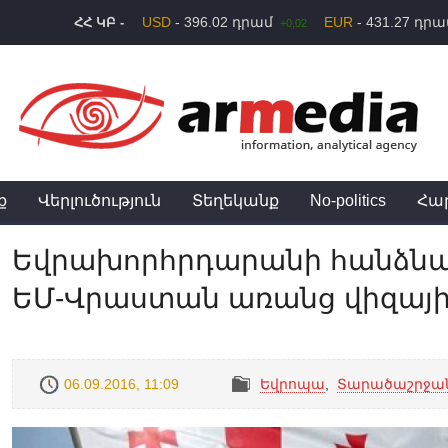
USD
- 396.02 դրամ
EUR
- 431.27 դր
ՀՀ ԿԲ -
+0,02
ք
Վերլուծություն
Տեղեկանք
No-politics
Հա
Եվրախորհրդարանի հանձնաժ
ԵՄ-Վրաստան առանց վիզայի
06.09.2016, 11:09
Եվրոպա
,
Տարածաշրջա