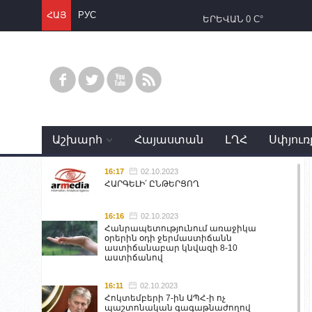
ՀԱՅ
РУС
ԵՐԵՎԱՆ
0 C°
Աշխարհ
Հայաստան
ԼՂՀ
Սփյուռ
16:17
02.10.2023
ՀԱՐԳԵԼԻ՛ ԸՆԹԵՐՑՈՂ
16:16
02.10.2023
Հանրապետությունում առաջիկա
օրերին օդի ջերմաստիճանն
աստիճանաբար կնվազի 8-10
աստիճանով
16:11
02.10.2023
Հոկտեմբերի 7-ին ԱՊՀ-ի ոչ
պաշտոնական գագաթնաժողով