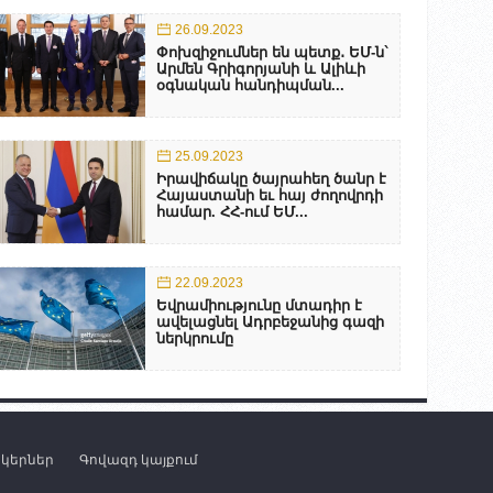
26.09.2023
Փոխզիջումներ են պետք․ ԵՄ-ն`
Արմեն Գրիգորյանի և Ալիևի
օգնական հանդիպման...
25.09.2023
Իրավիճակը ծայրահեղ ծանր է
Հայաստանի եւ հայ ժողովրդի
համար. ՀՀ-ում ԵՄ...
22.09.2023
Եվրամիությունը մտադիր է
ավելացնել Ադրբեջանից գազի
ներկրումը
նկերներ
Գովազդ կայքում