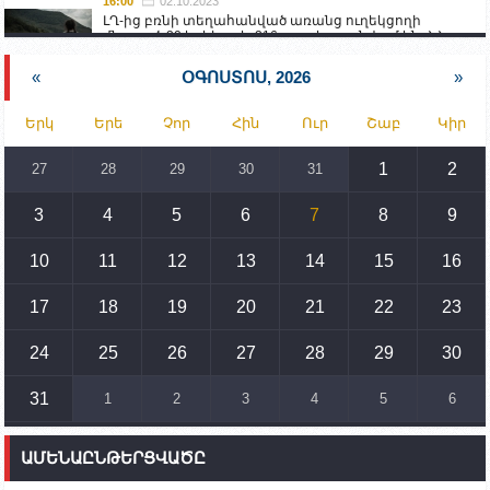
16:00
02.10.2023
ԼՂ-ից բռնի տեղահանված առանց ուղեկցողի
մնացած 20 երեխա և 216 տարեց գտնվում են ՀՀ
աշխատանքի և սոցիալական հարցերի
նախարարության հոգածության ներքո
«
ՕԳՈՍՏՈՍ, 2026
»
15:30
02.10.2023
Երկ
Երե
Չոր
Հին
Ուր
Շաբ
Կիր
Իրանը կողմ է տարածաշրջանի համար շահավետ
տրանսպորտային հաղորդակցությունների
զարգացմանը, սակայն ոչ՝ միջազգային
1
2
27
28
29
30
31
սահմանների փոփոխությանը
3
4
5
6
7
8
9
15:10
02.10.2023
Պետք է միջոցներ ձեռնարկել Ադրբեջանի կողմից
սպառնալիքները կասեցնելու համար. իսպանացի
10
11
12
13
14
15
16
պատգամավորը Գորիսում է
17
18
19
20
21
22
23
14:54
02.10.2023
Ադրբեջանի ԶՈՒ-ն կրակ է բացել Կութի հատվածում
տեղակայված հայկական դիրքերի անձնակազմի
24
25
26
27
28
29
30
համար սնունդ տեղափոխող մեքենայի
ուղղությամբ
31
1
2
3
4
5
6
14:46
02.10.2023
Մեր երկրները միևնույն մարտահրավերներն
ԱՄԵՆԱԸՆԹԵՐՑՎԱԾԸ
ունեն. կիպրոսցի խորհրդարանականը՝ Ալեն
Սիմոնյանին