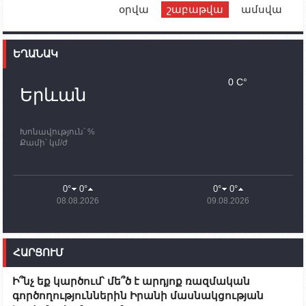
օրվա
շաբաթվա
ամսվա
12:00
02.10.2023
Ֆրանսիայի ԱԳ նախարարը կայցելի Հայաստան
ԵՂԱՆԱԿ
11:30
02.10.2023
Սամվել Շահրամանյանն ու մի խումբ
0 C°
պատասխանատուներ կմնան ԼՂ-ում՝ մինչև
Երևան
որոնողափրկարարական աշխատանքների
ավարտը
Խոնավություն՝ %
11:03
02.10.2023
Քամի՝ կմ/ժ
ՄԱԿ-ի առաքելությունը շատ, շատ, շատ օգտակար
է Արցախի անապատում. Ժան-Քրիստոֆ Բյուսոն
10:43
02.10.2023
0°
0°
0°
0°
Ադրբեջանի փոխվարչապետն այսօր կմեկնի
08.08.2026
09.08.2026
Ստեփանակերտ
10:07
02.10.2023
Սենատոր Գարի Փիթերսը ներկայացրել է
ՀԱՐՑՈՒՄ
օրինագիծ, որն արգելում է ԱՄՆ օգնությունն
Ադրբեջանին
Ի՞նչ եք կարծում՝ մե՞ծ է արդյոք ռազմական
09:38
02.10.2023
գործողություններին Իրանի մասնակցության
Խումբն Արցախում կմնա` մինչև զոհվածների