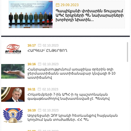
29.09.2023
Պապիկյանի փոխարեն Տուլայում
ԱՊՀ երկրների ՊՆ նախարարների
խորհրդի նիստին...
16:17
02.10.2023
ՀԱՐԳԵԼԻ՛ ԸՆԹԵՐՑՈՂ
16:16
02.10.2023
Հանրապետությունում առաջիկա օրերին օդի
ջերմաստիճանն աստիճանաբար կնվազի 8-10
աստիճանով
16:11
02.10.2023
Հոկտեմբերի 7-ին ԱՊՀ-ի ոչ պաշտոնական
գագաթնաժողով նախատեսված չէ. Պեսկով
16:10
02.10.2023
Ադրբեջանի ԶՈՒ կրակի հետևանքով հայկական
կողմում կան տուժածներ․ ՀՀ ՊՆ