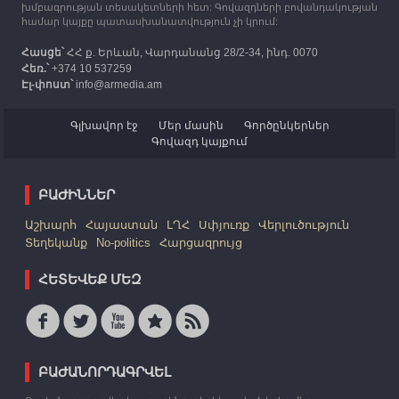
խմբագրության տեսակետների հետ: Գովազդների բովանդակության
համար կայքը պատասխանատվություն չի կրում:
Հասցե՝
ՀՀ ք. Երևան, Վարդանանց 28/2-34, ինդ. 0070
Հեռ.՝
+374 10 537259
Էլ-փոստ՝
info@armedia.am
Գլխավոր էջ
Մեր մասին
Գործընկերներ
Գովազդ կայքում
ԲԱԺԻՆՆԵՐ
Աշխարհ
Հայաստան
ԼՂՀ
Սփյուռք
Վերլուծություն
Տեղեկանք
No-politics
Հարցազրույց
ՀԵՏԵՎԵՔ ՄԵԶ
ԲԱԺԱՆՈՐԴԱԳՐՎԵԼ