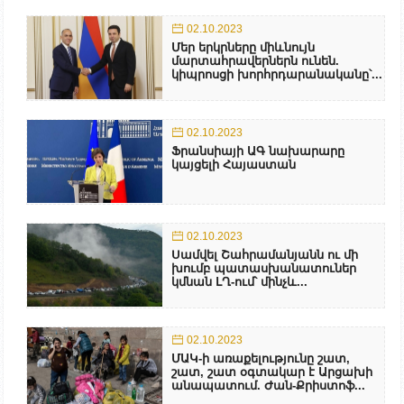
02.10.2023
Մեր երկրները միևնույն
մարտահրավերներն ունեն.
կիպրոսցի խորհրդարանականը՝...
02.10.2023
Ֆրանսիայի ԱԳ նախարարը
կայցելի Հայաստան
02.10.2023
Սամվել Շահրամանյանն ու մի
խումբ պատասխանատուներ
կմնան ԼՂ-ում՝ մինչև...
02.10.2023
ՄԱԿ-ի առաքելությունը շատ,
շատ, շատ օգտակար է Արցախի
անապատում. Ժան-Քրիստոֆ...