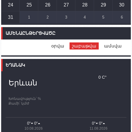
տեղակայված հայկական դիրքերի անձնակազմի
24
25
26
27
28
29
30
համար սնունդ տեղափոխող մեքենայի
ուղղությամբ
31
1
2
3
4
5
6
14:46
02.10.2023
Մեր երկրները միևնույն մարտահրավերներն
ԱՄԵՆԱԸՆԹԵՐՑՎԱԾԸ
ունեն. կիպրոսցի խորհրդարանականը՝ Ալեն
Սիմոնյանին
օրվա
շաբաթվա
ամսվա
12:00
02.10.2023
Ֆրանսիայի ԱԳ նախարարը կայցելի Հայաստան
ԵՂԱՆԱԿ
11:30
02.10.2023
Սամվել Շահրամանյանն ու մի խումբ
0 C°
պատասխանատուներ կմնան ԼՂ-ում՝ մինչև
Երևան
որոնողափրկարարական աշխատանքների
ավարտը
Խոնավություն՝ %
11:03
02.10.2023
Քամի՝ կմ/ժ
ՄԱԿ-ի առաքելությունը շատ, շատ, շատ օգտակար
է Արցախի անապատում. Ժան-Քրիստոֆ Բյուսոն
10:43
02.10.2023
0°
0°
0°
0°
Ադրբեջանի փոխվարչապետն այսօր կմեկնի
10.08.2026
11.08.2026
Ստեփանակերտ