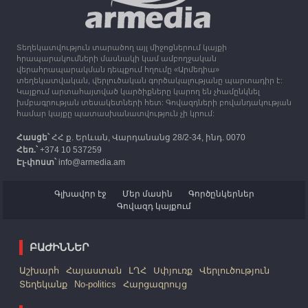
Միացյալ Թագավորությունը 1 միլիոն ֆունտ
ստեռլինգ կհատկացնի՝ աջակցելու Լեռնային
Ղարաբաղից բռնի տեղահանվածներին
Տեղեկատվություն տարածող այլ միջոցներում կայքի
12:25
30.09.2023
հրապարակումների մասնակի կամ ամբողջական
Հայաստան է ժամանել բռնի տեղահանված 100
վերահրապարակման դեպքում հղումը «Արմեդիա»
հազար 417 արցախցի
տեղեկատվական, վերլուծական գործակալությանը պարտադիր է:
Կայքում արտահայտված կարծիքները կարող են չհամընկնել
խմբագրության տեսակետների հետ: Գովազդների բովանդակության
համար կայքը պատասխանատվություն չի կրում:
Հասցե՝
ՀՀ ք. Երևան, Վարդանանց 28/2-34, ինդ. 0070
Հեռ.՝
+374 10 537259
Էլ-փոստ՝
info@armedia.am
Գլխավոր էջ
Մեր մասին
Գործընկերներ
Գովազդ կայքում
ԲԱԺԻՆՆԵՐ
Աշխարհ
Հայաստան
ԼՂՀ
Սփյուռք
Վերլուծություն
Տեղեկանք
No-politics
Հարցազրույց