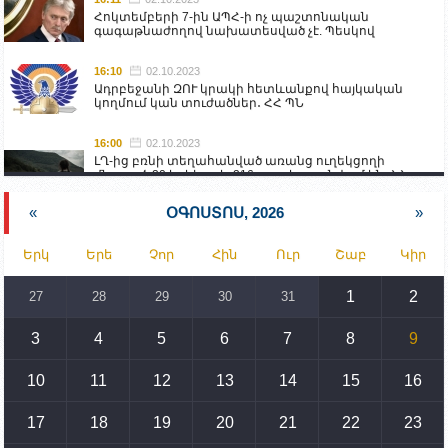
Հոկտեմբերի 7-ին ԱՊՀ-ի ոչ պաշտոնական
գագաթնաժողով նախատեսված չէ. Պեսկով
16:10
02.10.2023
Ադրբեջանի ԶՈՒ կրակի հետևանքով հայկական
կողմում կան տուժածներ․ ՀՀ ՊՆ
16:00
02.10.2023
ԼՂ-ից բռնի տեղահանված առանց ուղեկցողի
մնացած 20 երեխա և 216 տարեց գտնվում են ՀՀ
աշխատանքի և սոցիալական հարցերի
նախարարության հոգածության ներքո
«
ՕԳՈՍՏՈՍ, 2026
»
15:30
02.10.2023
Երկ
Երե
Չոր
Հին
Ուր
Շաբ
Կիր
Իրանը կողմ է տարածաշրջանի համար շահավետ
տրանսպորտային հաղորդակցությունների
զարգացմանը, սակայն ոչ՝ միջազգային
1
2
27
28
29
30
31
սահմանների փոփոխությանը
3
4
5
6
7
8
9
15:10
02.10.2023
Պետք է միջոցներ ձեռնարկել Ադրբեջանի կողմից
սպառնալիքները կասեցնելու համար. իսպանացի
10
11
12
13
14
15
16
պատգամավորը Գորիսում է
17
18
19
20
21
22
23
14:54
02.10.2023
Ադրբեջանի ԶՈՒ-ն կրակ է բացել Կութի հատվածում