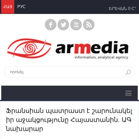
ՀԱՅ
РУС
ԵՐԵՎԱՆ
0 C°
Ֆրանսիան պատրաստ է շարունակել
իր աջակցությունը Հայաստանին. ԱԳ
նախարար