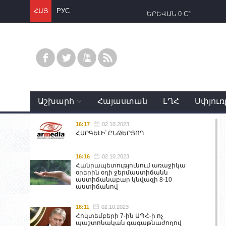
ՀԱՅ
РУС
ԵՐԵՎԱՆ
0 C°
Աշխարհ
Հայաստան
ԼՂՀ
Սփյուռ
16:17
02.10.2023
ՀԱՐԳԵԼԻ՛ ԸՆԹԵՐՑՈՂ
16:16
02.10.2023
Հանրապետությունում առաջիկա
օրերին օդի ջերմաստիճանն
աստիճանաբար կնվազի 8-10
աստիճանով
16:11
02.10.2023
Հոկտեմբերի 7-ին ԱՊՀ-ի ոչ
պաշտոնական գագաթնաժողով