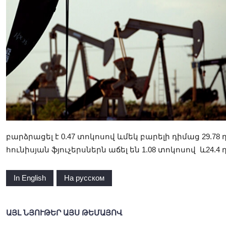
բարձրացել է 0.47 տոկոսով ևմեկ բարելի դիմաց 29.78 
հունիսյան ֆյուչերսներն աճել են 1.08 տոկոսով և24.4
In English
На русском
ԱՅԼ ՆՅՈՒԹԵՐ ԱՅՍ ԹԵՄԱՅՈՎ