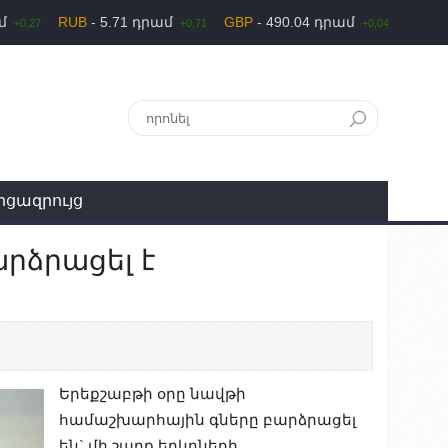
ամ
RUB
- 5.71 դրամ
GBP
- 490.04 դրամ
+0,27
+0,71
+0,04
րցազրույց
արձրացել է
Երեքշաբթի օրը նավթի
համաշխարհային գները բարձրացել
են` մի շարք երկրների,