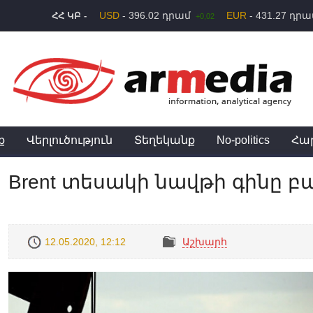
USD
- 396.02 դրամ
EUR
- 431.27 դր
ՀՀ ԿԲ -
+0,02
ք
Վերլուծություն
Տեղեկանք
No-politics
Հա
Brent տեսակի նավթի գինը բ
12.05.2020, 12:12
Աշխարհ