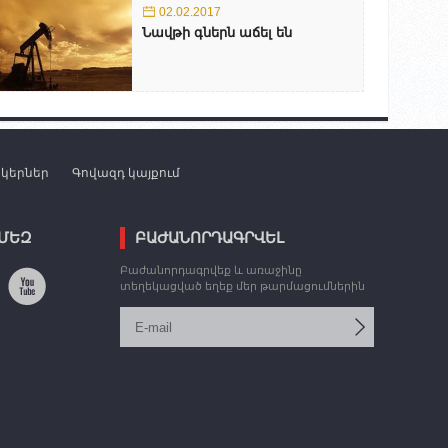
02.02.2017
Նավթի գներն աճել են
նկերներ
Գովազդ կայքում
 ՄԵԶ
ԲԱԺԱՆՈՐԴԱԳՐՎԵԼ
Բաժանորդագրվեք և առաջինը
տեղեկացված եղեք մեր թարմացումներին