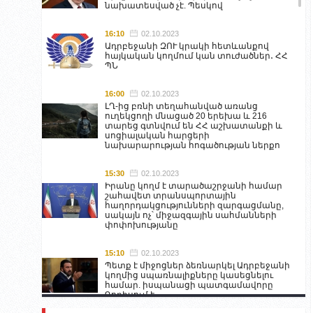
նախատեսված չէ. Պեսկով
16:10
02.10.2023
Ադրբեջանի ԶՈՒ կրակի հետևանքով
հայկական կողմում կան տուժածներ․ ՀՀ
ՊՆ
16:00
02.10.2023
ԼՂ-ից բռնի տեղահանված առանց
ուղեկցողի մնացած 20 երեխա և 216
տարեց գտնվում են ՀՀ աշխատանքի և
սոցիալական հարցերի
նախարարության հոգածության ներքո
15:30
02.10.2023
Իրանը կողմ է տարածաշրջանի համար
շահավետ տրանսպորտային
հաղորդակցությունների զարգացմանը,
սակայն ոչ՝ միջազգային սահմանների
փոփոխությանը
15:10
02.10.2023
Պետք է միջոցներ ձեռնարկել Ադրբեջանի
կողմից սպառնալիքները կասեցնելու
համար. իսպանացի պատգամավորը
Գորիսում է