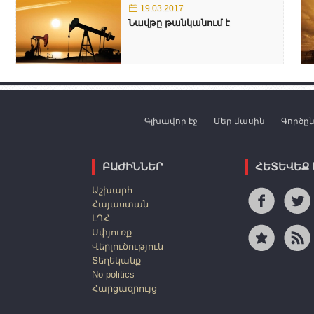
19.03.2017
Նավթը թանկանում է
Գլխավոր էջ
Մեր մասին
Գործը
ԲԱԺԻՆՆԵՐ
ՀԵՏԵՎԵՔ
Աշխարհ
Հայաստան
ԼՂՀ
Սփյուռք
Վերլուծություն
Տեղեկանք
No-politics
Հարցազրույց