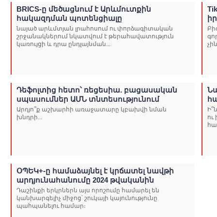
BRICS-ը մեծացնում է Արևմուտքին
Ti
հակազդման պոտենցիալը
ի
նայած արևմտյան լրահոսում ու փորձագիտական
Բի
շրջանակներում նկատվում է թերահավատություն
գո
կառույցի և դրա ընդլայնման...
չի
Դեֆոլտից հետո՝ ռեցեսիա. բացասական
Ն
սպասումներ ԱՄՆ տնտեսությունում
հ
Արդյո՞ք աշխարհի առաջատարը կբախվի նման
Ի՞
խնդրի...
ու
հա
ՕՊԵԿ+-ը համաձայնել է կրճատել նավթի
արդյունահանումը 2024 թվականին
Դաշինքի երկրներն այս որոշումը համարել են
կանխարգելիչ միջոց՝ շուկայի կայունությունը
պահպանելու համար։