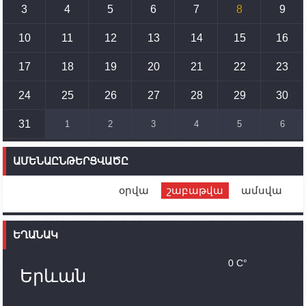
3
4
5
6
7
8
9
15:10
02.10.2023
Պետք է միջոցներ ձեռնարկել Ադրբեջանի կողմից
սպառնալիքները կասեցնելու համար. իսպանացի
10
11
12
13
14
15
16
պատգամավորը Գորիսում է
17
18
19
20
21
22
23
14:54
02.10.2023
Ադրբեջանի ԶՈՒ-ն կրակ է բացել Կութի հատվածում
տեղակայված հայկական դիրքերի անձնակազմի
24
25
26
27
28
29
30
համար սնունդ տեղափոխող մեքենայի
ուղղությամբ
31
1
2
3
4
5
6
14:46
02.10.2023
Մեր երկրները միևնույն մարտահրավերներն
ԱՄԵՆԱԸՆԹԵՐՑՎԱԾԸ
ունեն. կիպրոսցի խորհրդարանականը՝ Ալեն
Սիմոնյանին
օրվա
շաբաթվա
ամսվա
12:00
02.10.2023
Ֆրանսիայի ԱԳ նախարարը կայցելի Հայաստան
ԵՂԱՆԱԿ
11:30
02.10.2023
Սամվել Շահրամանյանն ու մի խումբ
0 C°
պատասխանատուներ կմնան ԼՂ-ում՝ մինչև
Երևան
որոնողափրկարարական աշխատանքների
ավարտը