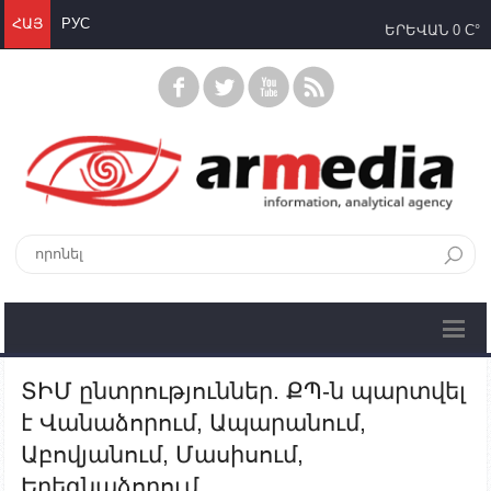
ՀԱՅ
РУС
ԵՐԵՎԱՆ
0 C°
ՏԻՄ ընտրություններ. ՔՊ-ն պարտվել
է Վանաձորում, Ապարանում,
Աբովյանում, Մասիսում,
Եղեգնաձորում