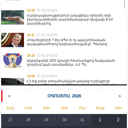
16:16
02.10.2023
Հանրապետությունում առաջիկա օրերին օդի
ջերմաստիճանն աստիճանաբար կնվազի 8-10
աստիճանով
16:11
02.10.2023
Հոկտեմբերի 7-ին ԱՊՀ-ի ոչ պաշտոնական
գագաթնաժողով նախատեսված չէ. Պեսկով
16:10
02.10.2023
Ադրբեջանի ԶՈՒ կրակի հետևանքով հայկական
կողմում կան տուժածներ․ ՀՀ ՊՆ
16:00
02.10.2023
ԼՂ-ից բռնի տեղահանված առանց ուղեկցողի
մնացած 20 երեխա և 216 տարեց գտնվում են ՀՀ
աշխատանքի և սոցիալական հարցերի
նախարարության հոգածության ներքո
«
ՕԳՈՍՏՈՍ, 2026
»
15:30
02.10.2023
Երկ
Երե
Չոր
Հին
Ուր
Շաբ
Կիր
Իրանը կողմ է տարածաշրջանի համար շահավետ
տրանսպորտային հաղորդակցությունների
զարգացմանը, սակայն ոչ՝ միջազգային
1
2
27
28
29
30
31
սահմանների փոփոխությանը