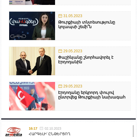
31.05.2023
Թուրքիայի տնտեսությունը
կոլապսի շեմի՞ն
29.05.2023
Փաշինյանը շնորհավորել է
Էրդողանին
29.05.2023
Էրդողանը երկրորդ փուլով
ընտրվեց Թուրքիայի նախագահ
16:17
02.10.2023
ՀԱՐԳԵԼԻ՛ ԸՆԹԵՐՑՈՂ