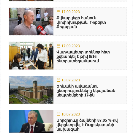
17.09.2023
Քվեարկեցի հանուն
փոփոխության. Ռոբերտ
Քոչարյան
17.09.2023
Վարչապետը տիկնոջ հետ
քվեարկել է թիվ 8/16
ընտրատեղամասում
13.07.2023
Երևանի ավագանու
ընտրությունները կկայանան
սեպտեմբերի 17-ին
10.07.2023
Միրզիյոևը ձայների 87,05 %-ով
վերընտրվել է Ուզբեկստանի
նախագահ