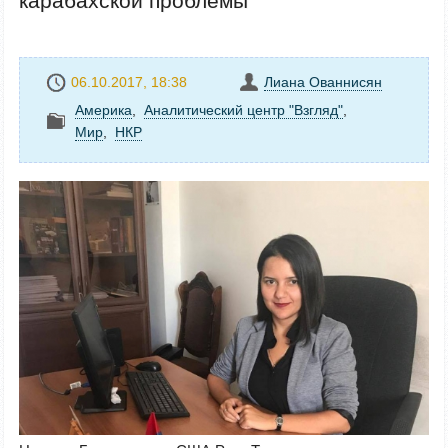
карабахской проблемы
06.10.2017, 18:38
Лиана Ованнисян
Америка
,
Аналитический центр "Взгляд"
,
Mир
,
НКР