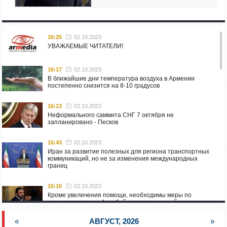
16:25
02.10.2023
УВАЖАЕМЫЕ ЧИТАТЕЛИ!
16:17
02.10.2023
В ближайшие дни температура воздуха в Армении
постепенно снизится на 8-10 градусов
16:13
02.10.2023
Неформального саммита СНГ 7 октября не
запланировано - Песков
15:43
02.10.2023
Иран за развитие полезных для региона транспортных
коммуникаций, но не за изменения международных
границ
15:10
02.10.2023
Кроме увеличения помощи, необходимы меры по
пресечению угроз Азербайджана: испанский депутат
приехал в Горис
«
АВГУСТ, 2026
»