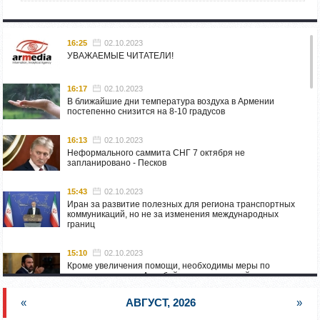
16:25
02.10.2023
УВАЖАЕМЫЕ ЧИТАТЕЛИ!
16:17
02.10.2023
В ближайшие дни температура воздуха в Армении
постепенно снизится на 8-10 градусов
16:13
02.10.2023
Неформального саммита СНГ 7 октября не
запланировано - Песков
15:43
02.10.2023
Иран за развитие полезных для региона транспортных
коммуникаций, но не за изменения международных
границ
15:10
02.10.2023
Кроме увеличения помощи, необходимы меры по
пресечению угроз Азербайджана: испанский депутат
приехал в Горис
«
АВГУСТ, 2026
»
14:54
02.10.2023