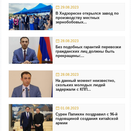
29.08.2023
В Хндзореске открылся завод по
производству местных
зернобобовых...
28.08.2023
Без подобных гарантий перевозки
гражданских лиц должны быть
прекращены:...
28.08.2023
На данный момент неизвестно,
скольких молодых людей
задержали с КПП...
01.08.2023
Сурен Папикян поздравил с 96-й
годовщиной создания китайской
армии