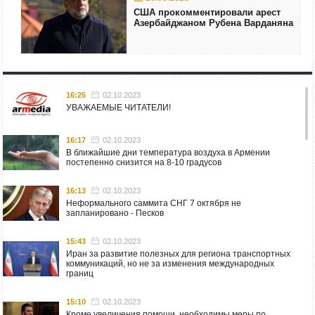
США прокомментировали арест
Азербайджаном Рубена Варданяна
16:25
02.10.2023
УВАЖАЕМЫЕ ЧИТАТЕЛИ!
16:17
02.10.2023
В ближайшие дни температура воздуха в Армении
постепенно снизится на 8-10 градусов
16:13
02.10.2023
Неформального саммита СНГ 7 октября не
запланировано - Песков
15:43
02.10.2023
Иран за развитие полезных для региона транспортных
коммуникаций, но не за изменения международных
границ
15:10
02.10.2023
Кроме увеличения помощи, необходимы меры по