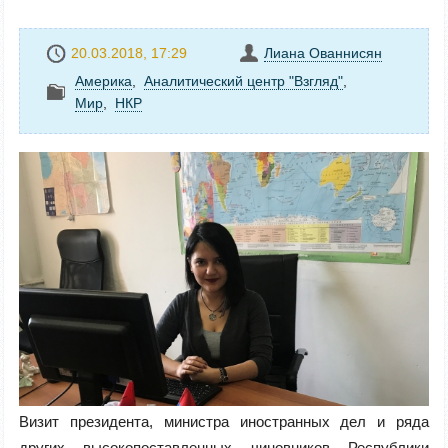
20.03.2018, 17:29
Лиана Ованнисян
Америка
,
Аналитический центр "Взгляд"
,
Mир
,
НКР
Визит президента, министра иностранных дел и ряда
других высокопоставленных чиновников Республики