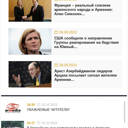
Франция – реальный союзник
армянского народа и Армении:
Ален Симонян...
28.09.2023
США сообщили о направлении
Группы реагирования на бедствия
на Южный...
28.09.2023
Арест Азербайджаном лидеров
Арцаха посылает сигнал жителям
Армении...
16:25
02.10.2023
УВАЖАЕМЫЕ ЧИТАТЕЛИ!
16:17
02.10.2023
В ближайшие дни температура воздуха в Армении