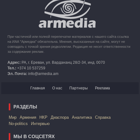
Кипр рассматривает возможность размещения беженцев
из Карабаха
При частичной или полной перепечатке материалов с нашего сайта ссылка
на ИАА "Армедиа" обязательна. Мнения, высказанные на сайте, могут не
совпадать с точкой зрения редколлегии. Редакция не несет ответственности
за содержание реклам.
Адрес:
РА, г. Ереван, ул. Вардананц 28/2-34, инд. 0070
Тел.:
+374 10 537259
Эл. Почта:
info@armedia.am
Главная
О нас
Партнеры
Реклама
РАЗДЕЛЫ
Mир
Армения
НКР
Диаспора
Аналитика
Справка
No-politics
Интервью
МЫ В СОЦСЕТЯХ