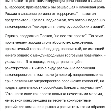
бы о какой-то дестабилизирующей роли России в Сирии,
а, наоборот, признавалась бы решающая и ключевая роль
России в спасении региона от терроризма", - заметил
представитель Кремля, подчеркнув, что авторы подобных
законопроектов "находятся в плену русофобских эмоций".
Однако, продолжил Песков, "не все так просто". "За этим
проявлением эмоций стоит абсолютно конкретный,
прагматичный торговый подход, напористый, не имеющий
ничего общего с международными торговыми правилами, -
указал он. - Это подход, иногда граничащий с
рэкетирством - я имею в виду различные положения
законопроектов, в том числе [и нового], направленные на
срыв различных энергопроектов российских компаний, на
подрыв деятельности российских банков с госучастием".
"Это ничто иное как просто попытка нечестными мерами,
нечестной конкуренцией вытеснить конкурентные
российские компании с рынка и расчистить таким образом