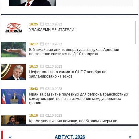
16:25
02.10.2023
УВАЖАЕМЫЕ ЧИТАТЕЛИ!
16:17
02.10.2023
В ближайшие дни температура воздуха в Армении
постепенно снизится на 8-10 градусов
16:13
02.10.2023
Неформального саммита СНГ 7 октября не
запланировано - Песков
15:43
02.10.2023
Иран за развитие полезных для региона транспортных
коммуникаций, но не за изменения международных
границ
15:10
02.10.2023
Кроме увеличения помощи, необходимы меры по
пресечению угроз Азербайджана: испанский депутат
приехал в Горис
«
АВГУСТ, 2026
»