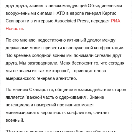
друг друга, заявил главнокомандующий Объединенными
вооруженными силами НАТО в европе генерал Кертис
Скапаротти в интервью Associated Press, передает
РИА
Новости
.
По его мнению, недостаточно активный диалог между
державами может привести к вооруженной конфронтации.
"Во вр
е
м
е
на холодной войны мы понимали сигналы друг
друга. Мы разговаривали. М
е
ня б
е
спокоит то, что с
е
годня
мы н
е
зна
е
м их так ж
е
хорошо",
-
приводит слова
ам
е
риканского г
е
н
е
рала аг
е
нтство.
По мнению Скапаротти, общение и взаимодействие сторон
является "важной частью сдерживания". Знание
потенциала и намерений противника может
минимизировать вероятность конфликтов, считает
военный.
"Поэтому я думаю, что нам нужно больше общаться с