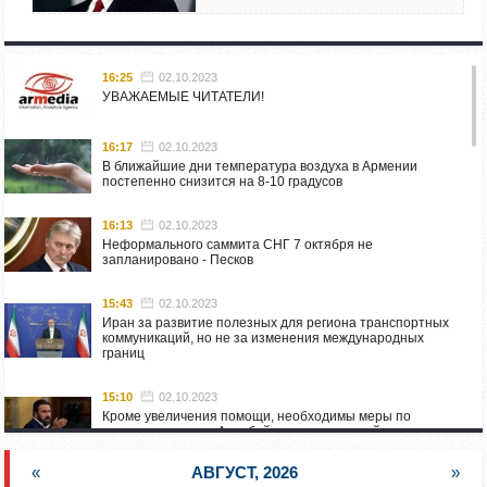
16:25
02.10.2023
УВАЖАЕМЫЕ ЧИТАТЕЛИ!
16:17
02.10.2023
В ближайшие дни температура воздуха в Армении
постепенно снизится на 8-10 градусов
16:13
02.10.2023
Неформального саммита СНГ 7 октября не
запланировано - Песков
15:43
02.10.2023
Иран за развитие полезных для региона транспортных
коммуникаций, но не за изменения международных
границ
15:10
02.10.2023
Кроме увеличения помощи, необходимы меры по
пресечению угроз Азербайджана: испанский депутат
приехал в Горис
«
АВГУСТ, 2026
»