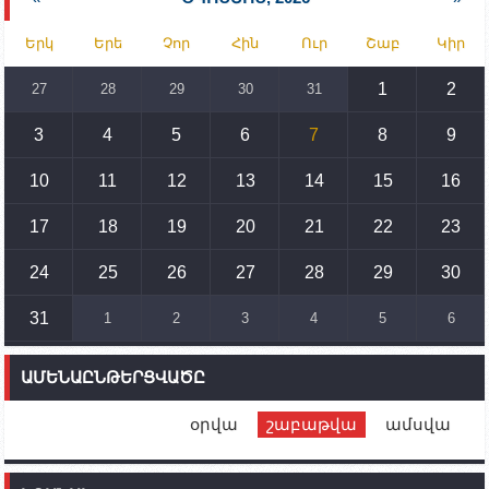
15:30
02.10.2023
Երկ
Երե
Չոր
Հին
Ուր
Շաբ
Կիր
Իրանը կողմ է տարածաշրջանի համար շահավետ
տրանսպորտային հաղորդակցությունների
զարգացմանը, սակայն ոչ՝ միջազգային
1
2
27
28
29
30
31
սահմանների փոփոխությանը
3
4
5
6
7
8
9
15:10
02.10.2023
Պետք է միջոցներ ձեռնարկել Ադրբեջանի կողմից
սպառնալիքները կասեցնելու համար. իսպանացի
10
11
12
13
14
15
16
պատգամավորը Գորիսում է
17
18
19
20
21
22
23
14:54
02.10.2023
Ադրբեջանի ԶՈՒ-ն կրակ է բացել Կութի հատվածում
տեղակայված հայկական դիրքերի անձնակազմի
24
25
26
27
28
29
30
համար սնունդ տեղափոխող մեքենայի
ուղղությամբ
31
1
2
3
4
5
6
14:46
02.10.2023
Մեր երկրները միևնույն մարտահրավերներն
ԱՄԵՆԱԸՆԹԵՐՑՎԱԾԸ
ունեն. կիպրոսցի խորհրդարանականը՝ Ալեն
Սիմոնյանին
օրվա
շաբաթվա
ամսվա
12:00
02.10.2023
Ֆրանսիայի ԱԳ նախարարը կայցելի Հայաստան