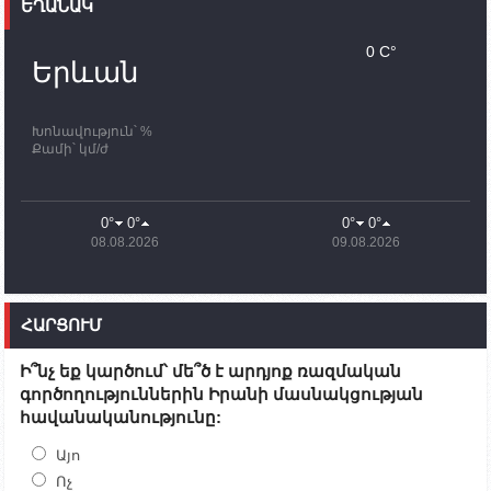
ԵՂԱՆԱԿ
11:30
02.10.2023
Սամվել Շահրամանյանն ու մի խումբ
0 C°
պատասխանատուներ կմնան ԼՂ-ում՝ մինչև
Երևան
որոնողափրկարարական աշխատանքների
ավարտը
Խոնավություն՝ %
11:03
02.10.2023
Քամի՝ կմ/ժ
ՄԱԿ-ի առաքելությունը շատ, շատ, շատ օգտակար
է Արցախի անապատում. Ժան-Քրիստոֆ Բյուսոն
10:43
02.10.2023
0°
0°
0°
0°
Ադրբեջանի փոխվարչապետն այսօր կմեկնի
08.08.2026
09.08.2026
Ստեփանակերտ
10:07
02.10.2023
Սենատոր Գարի Փիթերսը ներկայացրել է
ՀԱՐՑՈՒՄ
օրինագիծ, որն արգելում է ԱՄՆ օգնությունն
Ադրբեջանին
Ի՞նչ եք կարծում՝ մե՞ծ է արդյոք ռազմական
09:38
02.10.2023
գործողություններին Իրանի մասնակցության
Խումբն Արցախում կմնա` մինչև զոհվածների
հավանականությունը:
աճյունների ու անհետ կորածների
որոնողափրկարարական աշխատանքների
ավարտը. Թադևոսյան
Այո
Ոչ