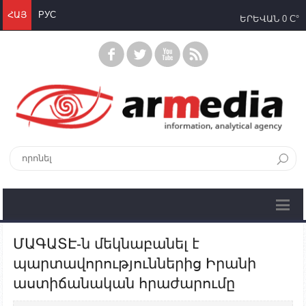
ՀԱՅ
РУС
ԵՐԵՎԱՆ
0 C°
ՄԱԳԱՏԷ-ն մեկնաբանել է
պարտավորություններից Իրանի
աստիճանական հրաժարումը