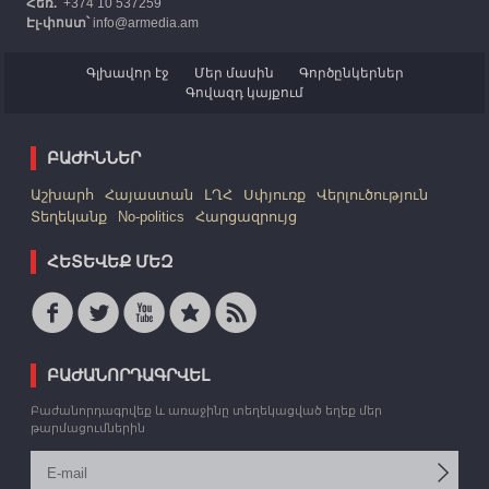
Հեռ.՝
+374 10 537259
Էլ-փոստ՝
info@armedia.am
Գլխավոր էջ
Մեր մասին
Գործընկերներ
Գովազդ կայքում
ԲԱԺԻՆՆԵՐ
Աշխարհ
Հայաստան
ԼՂՀ
Սփյուռք
Վերլուծություն
Տեղեկանք
No-politics
Հարցազրույց
ՀԵՏԵՎԵՔ ՄԵԶ
ԲԱԺԱՆՈՐԴԱԳՐՎԵԼ
Բաժանորդագրվեք և առաջինը տեղեկացված եղեք մեր
թարմացումներին