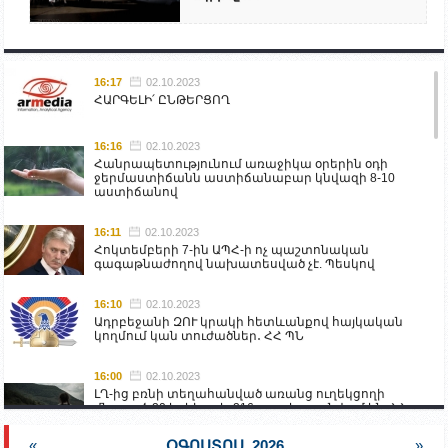
16:17
02.10.2023
ՀԱՐԳԵԼԻ՛ ԸՆԹԵՐՑՈՂ
16:16
02.10.2023
Հանրապետությունում առաջիկա օրերին օդի
ջերմաստիճանն աստիճանաբար կնվազի 8-10
աստիճանով
16:11
02.10.2023
Հոկտեմբերի 7-ին ԱՊՀ-ի ոչ պաշտոնական
գագաթնաժողով նախատեսված չէ. Պեսկով
16:10
02.10.2023
Ադրբեջանի ԶՈՒ կրակի հետևանքով հայկական
կողմում կան տուժածներ․ ՀՀ ՊՆ
16:00
02.10.2023
ԼՂ-ից բռնի տեղահանված առանց ուղեկցողի
մնացած 20 երեխա և 216 տարեց գտնվում են ՀՀ
աշխատանքի և սոցիալական հարցերի
նախարարության հոգածության ներքո
«
ՕԳՈՍՏՈՍ, 2026
»