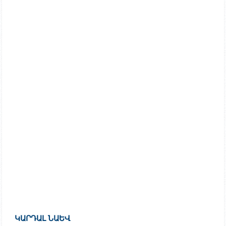
ԿԱՐԴԱԼ ՆԱԵՎ