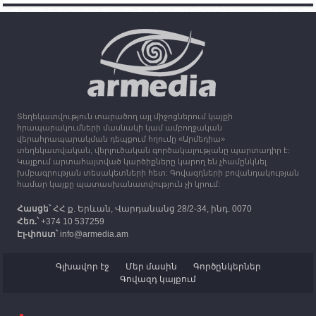
15:25
30.09.2023
Օդի ջերմաստիճանը կնվազի 7-10 աստիճանով,
սպասվում է անձրև և ամպրոպ
13:16
30.09.2023
Միացյալ Թագավորությունը 1 միլիոն ֆունտ
ստեռլինգ կհատկացնի՝ աջակցելու Լեռնային
Ղարաբաղից բռնի տեղահանվածներին
Տեղեկատվություն տարածող այլ միջոցներում կայքի
12:25
30.09.2023
հրապարակումների մասնակի կամ ամբողջական
Հայաստան է ժամանել բռնի տեղահանված 100
վերահրապարակման դեպքում հղումը «Արմեդիա»
հազար 417 արցախցի
տեղեկատվական, վերլուծական գործակալությանը պարտադիր է:
Կայքում արտահայտված կարծիքները կարող են չհամընկնել
խմբագրության տեսակետների հետ: Գովազդների բովանդակության
համար կայքը պատասխանատվություն չի կրում:
Հասցե՝
ՀՀ ք. Երևան, Վարդանանց 28/2-34, ինդ. 0070
Հեռ.՝
+374 10 537259
Էլ-փոստ՝
info@armedia.am
Գլխավոր էջ
Մեր մասին
Գործընկերներ
Գովազդ կայքում