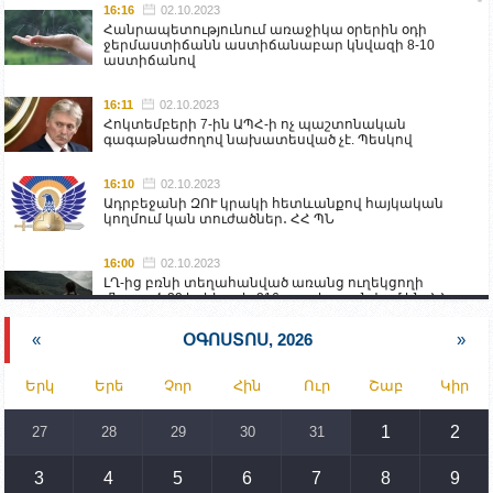
16:16
02.10.2023
Հանրապետությունում առաջիկա օրերին օդի
ջերմաստիճանն աստիճանաբար կնվազի 8-10
աստիճանով
16:11
02.10.2023
Հոկտեմբերի 7-ին ԱՊՀ-ի ոչ պաշտոնական
գագաթնաժողով նախատեսված չէ. Պեսկով
16:10
02.10.2023
Ադրբեջանի ԶՈՒ կրակի հետևանքով հայկական
կողմում կան տուժածներ․ ՀՀ ՊՆ
16:00
02.10.2023
ԼՂ-ից բռնի տեղահանված առանց ուղեկցողի
մնացած 20 երեխա և 216 տարեց գտնվում են ՀՀ
աշխատանքի և սոցիալական հարցերի
նախարարության հոգածության ներքո
«
ՕԳՈՍՏՈՍ, 2026
»
15:30
02.10.2023
Երկ
Երե
Չոր
Հին
Ուր
Շաբ
Կիր
Իրանը կողմ է տարածաշրջանի համար շահավետ
տրանսպորտային հաղորդակցությունների
զարգացմանը, սակայն ոչ՝ միջազգային
1
2
27
28
29
30
31
սահմանների փոփոխությանը
3
4
5
6
7
8
9
15:10
02.10.2023