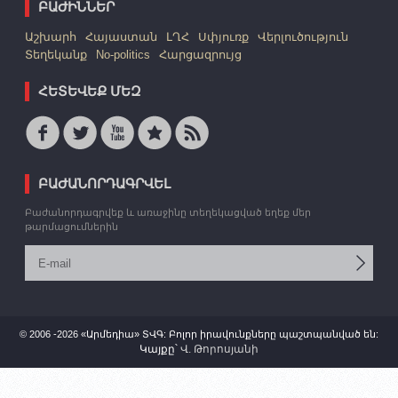
ԲԱԺԻՆՆԵՐ
Աշխարհ
Հայաստան
ԼՂՀ
Սփյուռք
Վերլուծություն
Տեղեկանք
No-politics
Հարցազրույց
ՀԵՏԵՎԵՔ ՄԵԶ
ԲԱԺԱՆՈՐԴԱԳՐՎԵԼ
Բաժանորդագրվեք և առաջինը տեղեկացված եղեք մեր
թարմացումներին
© 2006 -2026 «Արմեդիա» ՏՎԳ: Բոլոր իրավունքները պաշտպանված են:
Կայքը՝
Վ. Թորոսյանի