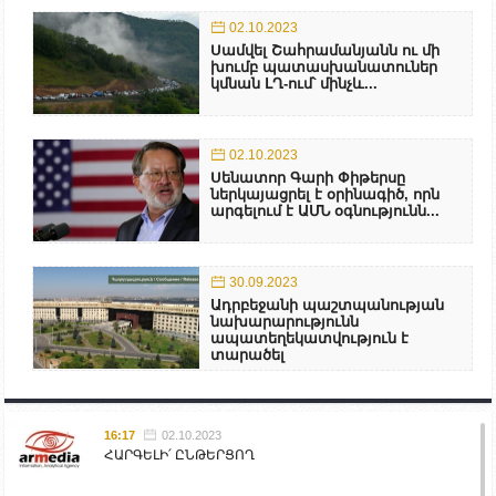
02.10.2023
Սամվել Շահրամանյանն ու մի
խումբ պատասխանատուներ
կմնան ԼՂ-ում՝ մինչև...
02.10.2023
Սենատոր Գարի Փիթերսը
ներկայացրել է օրինագիծ, որն
արգելում է ԱՄՆ օգնությունն...
30.09.2023
Ադրբեջանի պաշտպանության
նախարարությունն
ապատեղեկատվություն է
տարածել
16:17
02.10.2023
ՀԱՐԳԵԼԻ՛ ԸՆԹԵՐՑՈՂ