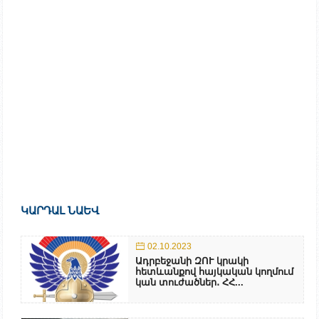
ԿԱՐԴԱԼ ՆԱԵՎ
02.10.2023
Ադրբեջանի ԶՈՒ կրակի
հետևանքով հայկական կողմում
կան տուժածներ․ ՀՀ...