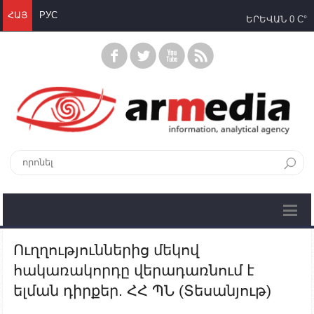
ՀԱՅ
РУС
ԵՐԵՎԱՆ
0 C°
Ուղղություններից մեկով
հակառակորդը վերադառնում է
ելման դիրքեր. ՀՀ ՊՆ (Տեսանյութ)