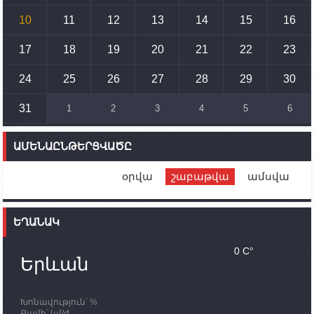
Պետք է միջոցներ ձեռնարկել Ադրբեջանի կողմից
սպառնալիքները կասեցնելու համար. իսպանացի
10
11
12
13
14
15
16
պատգամավորը Գորիսում է
17
18
19
20
21
22
23
14:54
02.10.2023
Ադրբեջանի ԶՈՒ-ն կրակ է բացել Կութի հատվածում
տեղակայված հայկական դիրքերի անձնակազմի
24
25
26
27
28
29
30
համար սնունդ տեղափոխող մեքենայի
ուղղությամբ
31
1
2
3
4
5
6
14:46
02.10.2023
Մեր երկրները միևնույն մարտահրավերներն
ԱՄԵՆԱԸՆԹԵՐՑՎԱԾԸ
ունեն. կիպրոսցի խորհրդարանականը՝ Ալեն
Սիմոնյանին
օրվա
շաբաթվա
ամսվա
12:00
02.10.2023
Ֆրանսիայի ԱԳ նախարարը կայցելի Հայաստան
ԵՂԱՆԱԿ
11:30
02.10.2023
Սամվել Շահրամանյանն ու մի խումբ
0 C°
պատասխանատուներ կմնան ԼՂ-ում՝ մինչև
Երևան
որոնողափրկարարական աշխատանքների
ավարտը
Խոնավություն՝ %
11:03
02.10.2023
Քամի՝ կմ/ժ