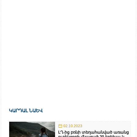
ԿԱՐԴԱԼ ՆԱԵՎ
02.10.2023
ԼՂ-ից բռնի տեղահանված առանց
ուղեկցողի մնացած 20 երեխա և