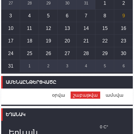
զարգացմանը, սակայն ոչ՝ միջազգային
1
2
27
28
29
30
31
սահմանների փոփոխությանը
3
4
5
6
7
8
9
15:10
02.10.2023
Պետք է միջոցներ ձեռնարկել Ադրբեջանի կողմից
սպառնալիքները կասեցնելու համար. իսպանացի
10
11
12
13
14
15
16
պատգամավորը Գորիսում է
17
18
19
20
21
22
23
14:54
02.10.2023
Ադրբեջանի ԶՈՒ-ն կրակ է բացել Կութի հատվածում
տեղակայված հայկական դիրքերի անձնակազմի
24
25
26
27
28
29
30
համար սնունդ տեղափոխող մեքենայի
ուղղությամբ
31
1
2
3
4
5
6
14:46
02.10.2023
Մեր երկրները միևնույն մարտահրավերներն
ԱՄԵՆԱԸՆԹԵՐՑՎԱԾԸ
ունեն. կիպրոսցի խորհրդարանականը՝ Ալեն
Սիմոնյանին
օրվա
շաբաթվա
ամսվա
12:00
02.10.2023
Ֆրանսիայի ԱԳ նախարարը կայցելի Հայաստան
ԵՂԱՆԱԿ
11:30
02.10.2023
Սամվել Շահրամանյանն ու մի խումբ
0 C°
պատասխանատուներ կմնան ԼՂ-ում՝ մինչև
Երևան
որոնողափրկարարական աշխատանքների