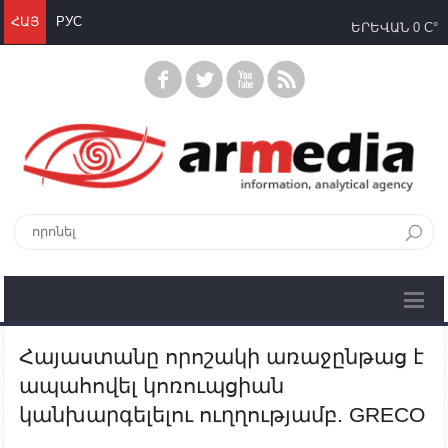
ՀԱՅ
РУС
ԵՐԵՎԱՆ
0 C°
Հայաստանը որոշակի առաջընթաց է
ապահովել կոռուպցիան
կանխարգելելու ուղղությամբ. GRECO