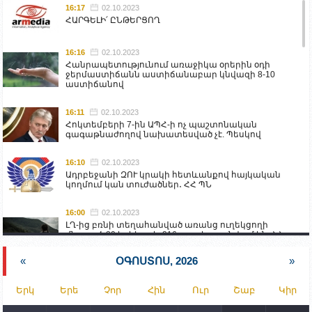
16:17
02.10.2023
ՀԱՐԳԵԼԻ՛ ԸՆԹԵՐՑՈՂ
16:16
02.10.2023
Հանրապետությունում առաջիկա օրերին օդի
ջերմաստիճանն աստիճանաբար կնվազի 8-10
աստիճանով
16:11
02.10.2023
Հոկտեմբերի 7-ին ԱՊՀ-ի ոչ պաշտոնական
գագաթնաժողով նախատեսված չէ. Պեսկով
16:10
02.10.2023
Ադրբեջանի ԶՈՒ կրակի հետևանքով հայկական
կողմում կան տուժածներ․ ՀՀ ՊՆ
16:00
02.10.2023
ԼՂ-ից բռնի տեղահանված առանց ուղեկցողի
մնացած 20 երեխա և 216 տարեց գտնվում են ՀՀ
աշխատանքի և սոցիալական հարցերի
նախարարության հոգածության ներքո
«
ՕԳՈՍՏՈՍ, 2026
»
15:30
02.10.2023
Երկ
Երե
Չոր
Հին
Ուր
Շաբ
Կիր
Իրանը կողմ է տարածաշրջանի համար շահավետ
տրանսպորտային հաղորդակցությունների