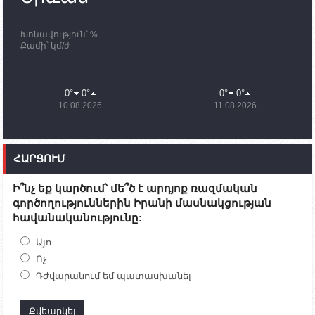
ավարտը
Խոնավություն՝ %
11:03
02.10.2023
Քամի՝ կմ/ժ
ՄԱԿ-ի առաքելությունը շատ, շատ, շատ օգտակար
է Արցախի անապատում. Ժան-Քրիստոֆ Բյուսոն
10:43
02.10.2023
0°
0°
0°
0°
Ադրբեջանի փոխվարչապետն այսօր կմեկնի
10.08.2026
11.08.2026
Ստեփանակերտ
10:07
02.10.2023
Սենատոր Գարի Փիթերսը ներկայացրել է
ՀԱՐՑՈՒՄ
օրինագիծ, որն արգելում է ԱՄՆ օգնությունն
Ադրբեջանին
Ի՞նչ եք կարծում՝ մե՞ծ է արդյոք ռազմական
09:38
02.10.2023
գործողություններին Իրանի մասնակցության
Խումբն Արցախում կմնա` մինչև զոհվածների
հավանականությունը:
աճյունների ու անհետ կորածների
որոնողափրկարարական աշխատանքների
ավարտը. Թադևոսյան
Այո
Ոչ
20:26
30.09.2023
Դժվարանում եմ պատասխանել
Ժամը 18։00-ի դրությամբ ԼՂ-ից բռնի տեղահանված
100․480 անձ արդեն Հայաստանում է