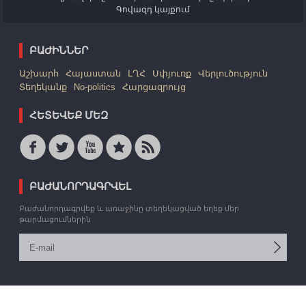
Գովազդ կայքում
ԲԱԺԻՆՆԵՐ
Աշխարհ
Հայաստան
ԼՂՀ
Սփյուռք
Վերլուծություն
Տեղեկանք
No-politics
Հարցազրույց
ՀԵՏԵՎԵՔ ՄԵԶ
ԲԱԺԱՆՈՐԴԱԳՐՎԵԼ
Բաժանորդագրվեք և առաջինը տեղեկացված եղեք մեր
թարմացումներին
© 2006 -2026 «Արմեդիա» ՏՎԳ: Բոլոր իրավունքները պաշտպանված են: