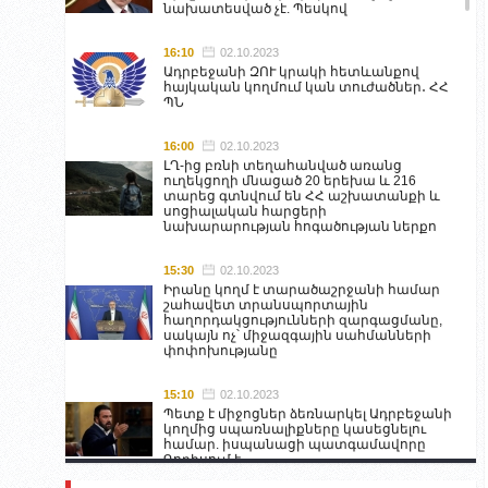
նախատեսված չէ. Պեսկով
16:10
02.10.2023
Ադրբեջանի ԶՈՒ կրակի հետևանքով
հայկական կողմում կան տուժածներ․ ՀՀ
ՊՆ
16:00
02.10.2023
ԼՂ-ից բռնի տեղահանված առանց
ուղեկցողի մնացած 20 երեխա և 216
տարեց գտնվում են ՀՀ աշխատանքի և
սոցիալական հարցերի
նախարարության հոգածության ներքո
15:30
02.10.2023
Իրանը կողմ է տարածաշրջանի համար
շահավետ տրանսպորտային
հաղորդակցությունների զարգացմանը,
սակայն ոչ՝ միջազգային սահմանների
փոփոխությանը
15:10
02.10.2023
Պետք է միջոցներ ձեռնարկել Ադրբեջանի
կողմից սպառնալիքները կասեցնելու
համար. իսպանացի պատգամավորը
Գորիսում է