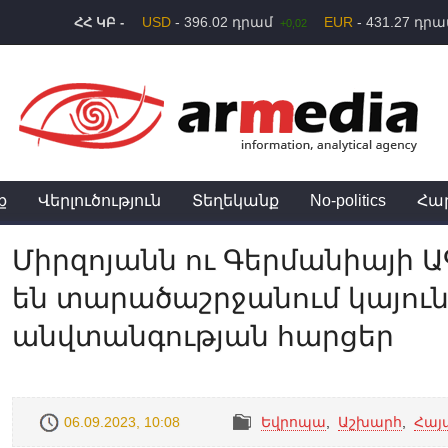
USD
- 396.02 դրամ
EUR
- 431.27 դր
ՀՀ ԿԲ -
+0,02
ք
Վերլուծություն
Տեղեկանք
No-politics
Հա
Միրզոյանն ու Գերմանիայի 
են տարածաշրջանում կայուն
անվտանգության հարցեր
06.09.2023, 10:08
Եվրոպա
,
Աշխարհ
,
Հայ