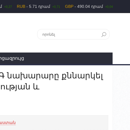
ամ
RUB
- 5.71 դրամ
GBP
- 490.04 դրամ
+0,27
+0,71
+0,04
րցազրույց
ԱԳ նախարարը քննարկել
ության և
աստան