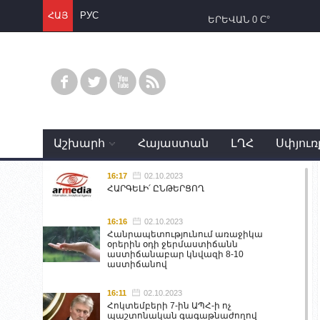
ՀԱՅ
РУС
ԵՐԵՎԱՆ
0 C°
Աշխարհ
Հայաստան
ԼՂՀ
Սփյուռ
16:17
02.10.2023
ՀԱՐԳԵԼԻ՛ ԸՆԹԵՐՑՈՂ
16:16
02.10.2023
Հանրապետությունում առաջիկա
օրերին օդի ջերմաստիճանն
աստիճանաբար կնվազի 8-10
աստիճանով
16:11
02.10.2023
Հոկտեմբերի 7-ին ԱՊՀ-ի ոչ
պաշտոնական գագաթնաժողով