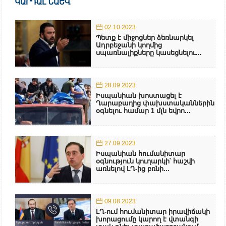
ԿԱՐԴԱԼ ՆԱԵՎ
02.10.2023
Պետք է միջոցներ ձեռնարկել
Ադրբեջանի կողմից
սպառնալիքները կասեցնելու...
28.09.2023
Իսպանիան խոստացել է
Ղարաբաղից փախստականներին
օգնելու համար 1 մլն եվրո...
27.09.2023
Իսպանիան հումանիտար
օգնություն կուղարկի՝ հաշվի
առնելով ԼՂ-ից բռնի...
09.08.2023
ԼՂ-ում հումանիտար իրավիճակի
խորացումը կարող է վտանգի