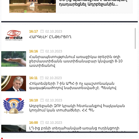
դադարեցնել Ադրբեջանին...
16:17
02.10.2023
ՀԱՐԳԵԼԻ՛ ԸՆԹԵՐՑՈՂ
16:16
02.10.2023
Հանրապետությունում առաջիկա օրերին օդի
ջերմաստիճանն աստիճանաբար կնվազի 8-10
աստիճանով
16:11
02.10.2023
Հոկտեմբերի 7-ին ԱՊՀ-ի ոչ պաշտոնական
գագաթնաժողով նախատեսված չէ. Պեսկով
16:10
02.10.2023
Ադրբեջանի ԶՈՒ կրակի հետևանքով հայկական
կողմում կան տուժածներ․ ՀՀ ՊՆ
16:00
02.10.2023
ԼՂ-ից բռնի տեղահանված առանց ուղեկցողի
մնացած 20 երեխա և 216 տարեց գտնվում են ՀՀ
աշխատանքի և սոցիալական հարցերի