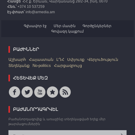
Հասցե՝
ՀՀ ք. Երևան, Վարդանանց 28/2-34, ինդ. 0070
Հեռ.՝
+374 10 537259
Էլ-փոստ՝
info@armedia.am
Գլխավոր էջ
Մեր մասին
Գործընկերներ
Գովազդ կայքում
ԲԱԺԻՆՆԵՐ
Աշխարհ
Հայաստան
ԼՂՀ
Սփյուռք
Վերլուծություն
Տեղեկանք
No-politics
Հարցազրույց
ՀԵՏԵՎԵՔ ՄԵԶ
ԲԱԺԱՆՈՐԴԱԳՐՎԵԼ
Բաժանորդագրվեք և առաջինը տեղեկացված եղեք մեր
թարմացումներին