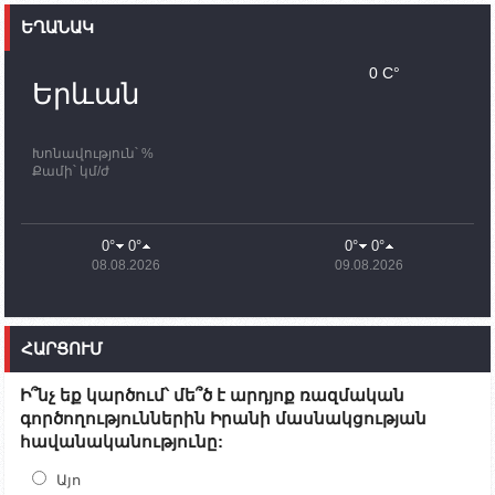
ԵՂԱՆԱԿ
11:30
02.10.2023
Սամվել Շահրամանյանն ու մի խումբ
0 C°
պատասխանատուներ կմնան ԼՂ-ում՝ մինչև
Երևան
որոնողափրկարարական աշխատանքների
ավարտը
Խոնավություն՝ %
11:03
02.10.2023
Քամի՝ կմ/ժ
ՄԱԿ-ի առաքելությունը շատ, շատ, շատ օգտակար
է Արցախի անապատում. Ժան-Քրիստոֆ Բյուսոն
10:43
02.10.2023
0°
0°
0°
0°
Ադրբեջանի փոխվարչապետն այսօր կմեկնի
08.08.2026
09.08.2026
Ստեփանակերտ
10:07
02.10.2023
Սենատոր Գարի Փիթերսը ներկայացրել է
ՀԱՐՑՈՒՄ
օրինագիծ, որն արգելում է ԱՄՆ օգնությունն
Ադրբեջանին
Ի՞նչ եք կարծում՝ մե՞ծ է արդյոք ռազմական
09:38
02.10.2023
գործողություններին Իրանի մասնակցության
Խումբն Արցախում կմնա` մինչև զոհվածների
հավանականությունը:
աճյունների ու անհետ կորածների
որոնողափրկարարական աշխատանքների
ավարտը. Թադևոսյան
Այո