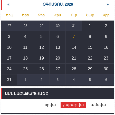
նախարարության հոգածության ներքո
«
ՕԳՈՍՏՈՍ, 2026
»
15:30
02.10.2023
Երկ
Երե
Չոր
Հին
Ուր
Շաբ
Կիր
Իրանը կողմ է տարածաշրջանի համար շահավետ
տրանսպորտային հաղորդակցությունների
զարգացմանը, սակայն ոչ՝ միջազգային
1
2
27
28
29
30
31
սահմանների փոփոխությանը
3
4
5
6
7
8
9
15:10
02.10.2023
Պետք է միջոցներ ձեռնարկել Ադրբեջանի կողմից
սպառնալիքները կասեցնելու համար. իսպանացի
10
11
12
13
14
15
16
պատգամավորը Գորիսում է
17
18
19
20
21
22
23
14:54
02.10.2023
Ադրբեջանի ԶՈՒ-ն կրակ է բացել Կութի հատվածում
տեղակայված հայկական դիրքերի անձնակազմի
24
25
26
27
28
29
30
համար սնունդ տեղափոխող մեքենայի
ուղղությամբ
31
1
2
3
4
5
6
14:46
02.10.2023
Մեր երկրները միևնույն մարտահրավերներն
ԱՄԵՆԱԸՆԹԵՐՑՎԱԾԸ
ունեն. կիպրոսցի խորհրդարանականը՝ Ալեն
Սիմոնյանին
օրվա
շաբաթվա
ամսվա
12:00
02.10.2023
Ֆրանսիայի ԱԳ նախարարը կայցելի Հայաստան