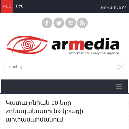
ՀԱՅ
РУС
ԵՐԵՎԱՆ
0 C°
Կատալոնիան 10 նոր
«դեսպանատուն» կբացի
արտասահմանում