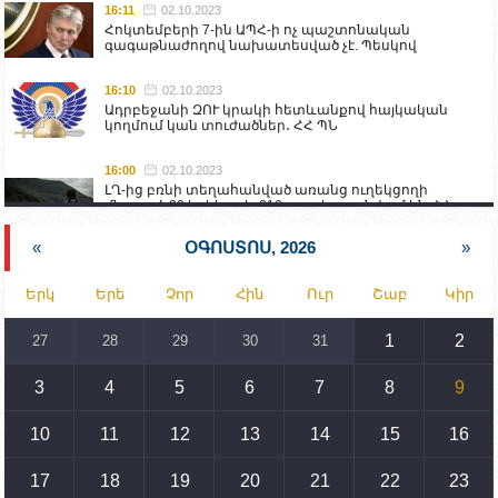
16:11
02.10.2023
Հոկտեմբերի 7-ին ԱՊՀ-ի ոչ պաշտոնական
գագաթնաժողով նախատեսված չէ. Պեսկով
16:10
02.10.2023
Ադրբեջանի ԶՈՒ կրակի հետևանքով հայկական
կողմում կան տուժածներ․ ՀՀ ՊՆ
16:00
02.10.2023
ԼՂ-ից բռնի տեղահանված առանց ուղեկցողի
մնացած 20 երեխա և 216 տարեց գտնվում են ՀՀ
աշխատանքի և սոցիալական հարցերի
նախարարության հոգածության ներքո
«
ՕԳՈՍՏՈՍ, 2026
»
15:30
02.10.2023
Երկ
Երե
Չոր
Հին
Ուր
Շաբ
Կիր
Իրանը կողմ է տարածաշրջանի համար շահավետ
տրանսպորտային հաղորդակցությունների
զարգացմանը, սակայն ոչ՝ միջազգային
1
2
27
28
29
30
31
սահմանների փոփոխությանը
3
4
5
6
7
8
9
15:10
02.10.2023
Պետք է միջոցներ ձեռնարկել Ադրբեջանի կողմից
սպառնալիքները կասեցնելու համար. իսպանացի
10
11
12
13
14
15
16
պատգամավորը Գորիսում է
17
18
19
20
21
22
23
14:54
02.10.2023