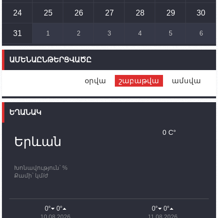
Ադրբեջանի ԶՈՒ-ն կրակ է բացել Կութի հատվածում
տեղակայված հայկական դիրքերի անձնակազմի
24
25
26
27
28
29
30
համար սնունդ տեղափոխող մեքենայի
ուղղությամբ
31
1
2
3
4
5
6
14:46
02.10.2023
Մեր երկրները միևնույն մարտահրավերներն
ԱՄԵՆԱԸՆԹԵՐՑՎԱԾԸ
ունեն. կիպրոսցի խորհրդարանականը՝ Ալեն
Սիմոնյանին
օրվա
շաբաթվա
ամսվա
12:00
02.10.2023
Ֆրանսիայի ԱԳ նախարարը կայցելի Հայաստան
ԵՂԱՆԱԿ
11:30
02.10.2023
Սամվել Շահրամանյանն ու մի խումբ
0 C°
պատասխանատուներ կմնան ԼՂ-ում՝ մինչև
Երևան
որոնողափրկարարական աշխատանքների
ավարտը
Խոնավություն՝ %
11:03
02.10.2023
Քամի՝ կմ/ժ
ՄԱԿ-ի առաքելությունը շատ, շատ, շատ օգտակար
է Արցախի անապատում. Ժան-Քրիստոֆ Բյուսոն
10:43
02.10.2023
0°
0°
0°
0°
Ադրբեջանի փոխվարչապետն այսօր կմեկնի
10.08.2026
11.08.2026