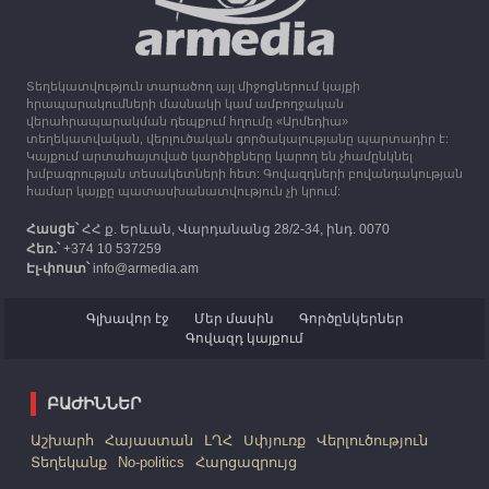
Միացյալ Թագավորությունը 1 միլիոն ֆունտ
ստեռլինգ կհատկացնի՝ աջակցելու Լեռնային
Ղարաբաղից բռնի տեղահանվածներին
Տեղեկատվություն տարածող այլ միջոցներում կայքի
12:25
30.09.2023
հրապարակումների մասնակի կամ ամբողջական
Հայաստան է ժամանել բռնի տեղահանված 100
վերահրապարակման դեպքում հղումը «Արմեդիա»
հազար 417 արցախցի
տեղեկատվական, վերլուծական գործակալությանը պարտադիր է:
Կայքում արտահայտված կարծիքները կարող են չհամընկնել
խմբագրության տեսակետների հետ: Գովազդների բովանդակության
համար կայքը պատասխանատվություն չի կրում:
Հասցե՝
ՀՀ ք. Երևան, Վարդանանց 28/2-34, ինդ. 0070
Հեռ.՝
+374 10 537259
Էլ-փոստ՝
info@armedia.am
Գլխավոր էջ
Մեր մասին
Գործընկերներ
Գովազդ կայքում
ԲԱԺԻՆՆԵՐ
Աշխարհ
Հայաստան
ԼՂՀ
Սփյուռք
Վերլուծություն
Տեղեկանք
No-politics
Հարցազրույց