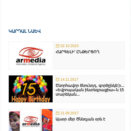
ԿԱՐԴԱԼ ՆԱԵՎ
02.10.2023
ՀԱՐԳԵԼԻ՛ ԸՆԹԵՐՑՈՂ
14.11.2017
Շնորհավոր ծնունդդ, գործընկե՛ր…
«Եվրոպական ինտեգրացիա»-ն 15
տարեկան...
21.09.2017
Այսօր մեր Ծննդյան օրն է