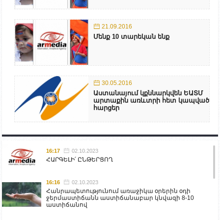
21.09.2016
Մենք 10 տարեկան ենք
30.05.2016
Աստանայում կքննարկվեն ԵԱՏՄ
արտաքին առևտրի հետ կապված
հարցեր
16:17
02.10.2023
ՀԱՐԳԵԼԻ՛ ԸՆԹԵՐՑՈՂ
16:16
02.10.2023
Հանրապետությունում առաջիկա օրերին օդի
ջերմաստիճանն աստիճանաբար կնվազի 8-10
աստիճանով