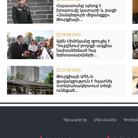
Հայաստանը պետք է
խոստումը կատարի և բացի
«Զանգեզուրի միջանցքը».
Թուրքիայի...
29.09.2023
Ալեն Սիմոնյանը զրուցել է
Դուբլինում բողոքի ակցիա
նախաձեռնած հայ
երիտասարդների...
27.09.2023
Թուրքիայի ԱԳՆ-ն
ցավակցություն է հայտնել
Ստեփանակերտում տեղի
ունեցած...
Գլխավոր էջ
Մեր մասին
Գործը