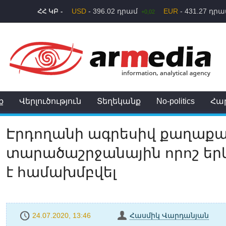
USD
- 396.02 դրամ
EUR
- 431.27 դր
ՀՀ ԿԲ -
+0,02
ք
Վերլուծություն
Տեղեկանք
No-politics
Հա
Էրդողանի ագրեսիվ քաղաքա
տարածաշրջանային որոշ եր
է համախմբվել
24.07.2020, 13:46
Հասմիկ Վարդանյան