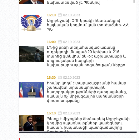
նախատեսված չէ. Պեսկով
16:10
02.10.2023
Ադրբեջանի ԶՈՒ կրակի հետևանքով
հայկական կողմում կան տուժածներ․ ՀՀ
ՊՆ
16:00
02.10.2023
ԼՂ-ից բռնի տեղահանված առանց
ուղեկցողի մնացած 20 երեխա և 216
տարեց գտնվում են ՀՀ աշխատանքի և
սոցիալական հարցերի
նախարարության հոգածության ներքո
15:30
02.10.2023
Իրանը կողմ է տարածաշրջանի համար
շահավետ տրանսպորտային
հաղորդակցությունների զարգացմանը,
սակայն ոչ՝ միջազգային սահմանների
փոփոխությանը
15:10
02.10.2023
Պետք է միջոցներ ձեռնարկել Ադրբեջանի
կողմից սպառնալիքները կասեցնելու
համար. իսպանացի պատգամավորը
Գորիսում է