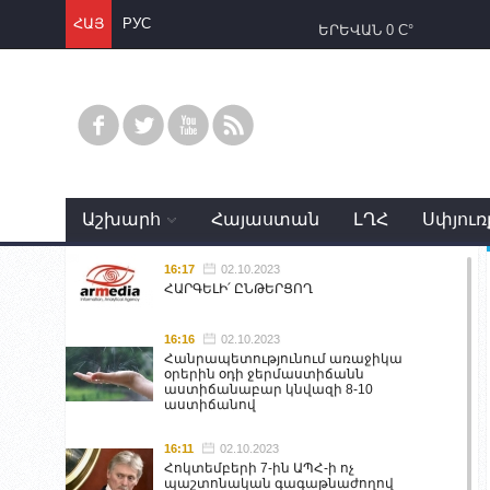
ՀԱՅ
РУС
ԵՐԵՎԱՆ
0 C°
Աշխարհ
Հայաստան
ԼՂՀ
Սփյուռ
16:17
02.10.2023
ՀԱՐԳԵԼԻ՛ ԸՆԹԵՐՑՈՂ
16:16
02.10.2023
Հանրապետությունում առաջիկա
օրերին օդի ջերմաստիճանն
աստիճանաբար կնվազի 8-10
աստիճանով
16:11
02.10.2023
Հոկտեմբերի 7-ին ԱՊՀ-ի ոչ
պաշտոնական գագաթնաժողով