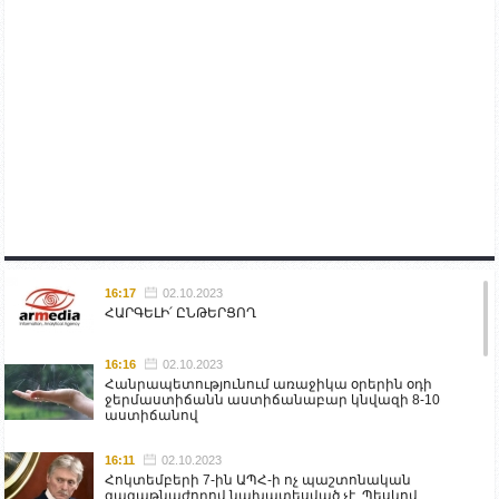
16:17
02.10.2023
ՀԱՐԳԵԼԻ՛ ԸՆԹԵՐՑՈՂ
16:16
02.10.2023
Հանրապետությունում առաջիկա օրերին օդի
ջերմաստիճանն աստիճանաբար կնվազի 8-10
աստիճանով
16:11
02.10.2023
Հոկտեմբերի 7-ին ԱՊՀ-ի ոչ պաշտոնական
գագաթնաժողով նախատեսված չէ. Պեսկով