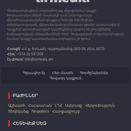
Տեղեկատվություն տարածող այլ միջոցներում կայքի
12:25
30.09.2023
հրապարակումների մասնակի կամ ամբողջական
Հայաստան է ժամանել բռնի տեղահանված 100
վերահրապարակման դեպքում հղումը «Արմեդիա»
հազար 417 արցախցի
տեղեկատվական, վերլուծական գործակալությանը պարտադիր է:
Կայքում արտահայտված կարծիքները կարող են չհամընկնել
խմբագրության տեսակետների հետ: Գովազդների բովանդակության
համար կայքը պատասխանատվություն չի կրում:
Հասցե՝
ՀՀ ք. Երևան, Վարդանանց 28/2-34, ինդ. 0070
Հեռ.՝
+374 10 537259
Էլ-փոստ՝
info@armedia.am
Գլխավոր էջ
Մեր մասին
Գործընկերներ
Գովազդ կայքում
ԲԱԺԻՆՆԵՐ
Աշխարհ
Հայաստան
ԼՂՀ
Սփյուռք
Վերլուծություն
Տեղեկանք
No-politics
Հարցազրույց
ՀԵՏԵՎԵՔ ՄԵԶ