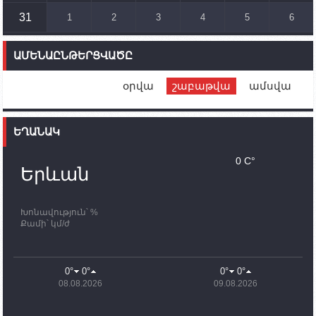
ուղղությամբ
31
1
2
3
4
5
6
14:46
02.10.2023
Մեր երկրները միևնույն մարտահրավերներն
ԱՄԵՆԱԸՆԹԵՐՑՎԱԾԸ
ունեն. կիպրոսցի խորհրդարանականը՝ Ալեն
Սիմոնյանին
օրվա
շաբաթվա
ամսվա
12:00
02.10.2023
Ֆրանսիայի ԱԳ նախարարը կայցելի Հայաստան
ԵՂԱՆԱԿ
11:30
02.10.2023
Սամվել Շահրամանյանն ու մի խումբ
0 C°
պատասխանատուներ կմնան ԼՂ-ում՝ մինչև
Երևան
որոնողափրկարարական աշխատանքների
ավարտը
Խոնավություն՝ %
11:03
02.10.2023
Քամի՝ կմ/ժ
ՄԱԿ-ի առաքելությունը շատ, շատ, շատ օգտակար
է Արցախի անապատում. Ժան-Քրիստոֆ Բյուսոն
10:43
02.10.2023
0°
0°
0°
0°
Ադրբեջանի փոխվարչապետն այսօր կմեկնի
08.08.2026
09.08.2026
Ստեփանակերտ
10:07
02.10.2023