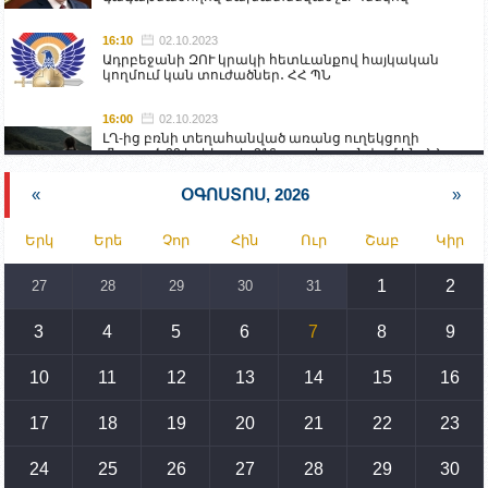
16:10
02.10.2023
Ադրբեջանի ԶՈՒ կրակի հետևանքով հայկական
կողմում կան տուժածներ․ ՀՀ ՊՆ
16:00
02.10.2023
ԼՂ-ից բռնի տեղահանված առանց ուղեկցողի
մնացած 20 երեխա և 216 տարեց գտնվում են ՀՀ
աշխատանքի և սոցիալական հարցերի
նախարարության հոգածության ներքո
«
ՕԳՈՍՏՈՍ, 2026
»
15:30
02.10.2023
Երկ
Երե
Չոր
Հին
Ուր
Շաբ
Կիր
Իրանը կողմ է տարածաշրջանի համար շահավետ
տրանսպորտային հաղորդակցությունների
զարգացմանը, սակայն ոչ՝ միջազգային
1
2
27
28
29
30
31
սահմանների փոփոխությանը
3
4
5
6
7
8
9
15:10
02.10.2023
Պետք է միջոցներ ձեռնարկել Ադրբեջանի կողմից
սպառնալիքները կասեցնելու համար. իսպանացի
10
11
12
13
14
15
16
պատգամավորը Գորիսում է
17
18
19
20
21
22
23
14:54
02.10.2023
Ադրբեջանի ԶՈՒ-ն կրակ է բացել Կութի հատվածում
տեղակայված հայկական դիրքերի անձնակազմի
24
25
26
27
28
29
30
համար սնունդ տեղափոխող մեքենայի