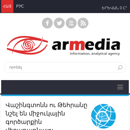
ՀԱՅ
РУС
ԵՐԵՎԱՆ
0 C°
Վաշինգտոնն ու Թեհրանը
նշել են միջուկային
գործարքին