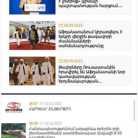
է լինեինք» կլիմայի
պաշտպանության հարցում....
28.09.2021
Աֆղանստանում կիրառվելու է
երկրի վերջին թագավորի
ժամանակների
սահմանադրությունը
08.09.2021
Թալիբները Ռուսաստանին
հրավիրել են Աֆղանստանի նոր
կառավարության
երդմնակալության...
16:17
02.10.2023
ՀԱՐԳԵԼԻ՛ ԸՆԹԵՐՑՈՂ
16:16
02.10.2023
Հանրապետությունում առաջիկա օրերին օդի
ջերմաստիճանն աստիճանաբար կնվազի 8-10
աստիճանով