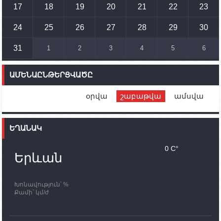
17
18
19
20
21
22
23
14:54
02.10.2023
Ադրբեջանի ԶՈՒ-ն կրակ է բացել Կութի հատվածում
տեղակայված հայկական դիրքերի անձնակազմի
24
25
26
27
28
29
30
համար սնունդ տեղափոխող մեքենայի
ուղղությամբ
31
1
2
3
4
5
6
14:46
02.10.2023
Մեր երկրները միևնույն մարտահրավերներն
ԱՄԵՆԱԸՆԹԵՐՑՎԱԾԸ
ունեն. կիպրոսցի խորհրդարանականը՝ Ալեն
Սիմոնյանին
օրվա
շաբաթվա
ամսվա
12:00
02.10.2023
Ֆրանսիայի ԱԳ նախարարը կայցելի Հայաստան
ԵՂԱՆԱԿ
11:30
02.10.2023
Սամվել Շահրամանյանն ու մի խումբ
0 C°
պատասխանատուներ կմնան ԼՂ-ում՝ մինչև
Երևան
որոնողափրկարարական աշխատանքների
ավարտը
Խոնավություն՝ %
11:03
02.10.2023
Քամի՝ կմ/ժ
ՄԱԿ-ի առաքելությունը շատ, շատ, շատ օգտակար
է Արցախի անապատում. Ժան-Քրիստոֆ Բյուսոն