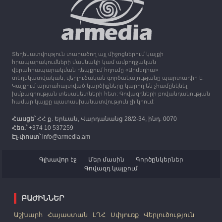
13:16
30.09.2023
Միացյալ Թագավորությունը 1 միլիոն ֆունտ
ստեռլինգ կհատկացնի՝ աջակցելու Լեռնային
Ղարաբաղից բռնի տեղահանվածներին
Տեղեկատվություն տարածող այլ միջոցներում կայքի
12:25
30.09.2023
հրապարակումների մասնակի կամ ամբողջական
Հայաստան է ժամանել բռնի տեղահանված 100
վերահրապարակման դեպքում հղումը «Արմեդիա»
հազար 417 արցախցի
տեղեկատվական, վերլուծական գործակալությանը պարտադիր է:
Կայքում արտահայտված կարծիքները կարող են չհամընկնել
խմբագրության տեսակետների հետ: Գովազդների բովանդակության
համար կայքը պատասխանատվություն չի կրում:
Հասցե՝
ՀՀ ք. Երևան, Վարդանանց 28/2-34, ինդ. 0070
Հեռ.՝
+374 10 537259
Էլ-փոստ՝
info@armedia.am
Գլխավոր էջ
Մեր մասին
Գործընկերներ
Գովազդ կայքում
ԲԱԺԻՆՆԵՐ
Աշխարհ
Հայաստան
ԼՂՀ
Սփյուռք
Վերլուծություն