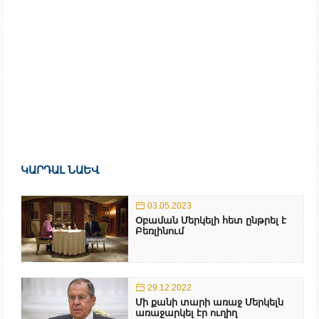
ԿԱՐԴԱԼ ՆԱԵՎ
03.05.2023
Օբաման Մերկելի հետ ընթրել է
Բեռլինում
29.12.2022
Մի քանի տարի առաջ Մերկելն
առաջարկել էր ուղիղ