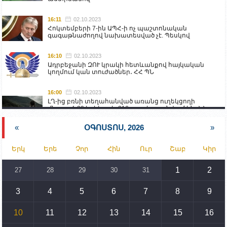
16:11
02.10.2023
Հոկտեմբերի 7-ին ԱՊՀ-ի ոչ պաշտոնական
գագաթնաժողով նախատեսված չէ. Պեսկով
16:10
02.10.2023
Ադրբեջանի ԶՈՒ կրակի հետևանքով հայկական
կողմում կան տուժածներ․ ՀՀ ՊՆ
16:00
02.10.2023
ԼՂ-ից բռնի տեղահանված առանց ուղեկցողի
մնացած 20 երեխա և 216 տարեց գտնվում են ՀՀ
աշխատանքի և սոցիալական հարցերի
նախարարության հոգածության ներքո
«
ՕԳՈՍՏՈՍ, 2026
»
15:30
02.10.2023
Երկ
Երե
Չոր
Հին
Ուր
Շաբ
Կիր
Իրանը կողմ է տարածաշրջանի համար շահավետ
տրանսպորտային հաղորդակցությունների
զարգացմանը, սակայն ոչ՝ միջազգային
1
2
27
28
29
30
31
սահմանների փոփոխությանը
3
4
5
6
7
8
9
15:10
02.10.2023
Պետք է միջոցներ ձեռնարկել Ադրբեջանի կողմից
սպառնալիքները կասեցնելու համար. իսպանացի
10
11
12
13
14
15
16
պատգամավորը Գորիսում է