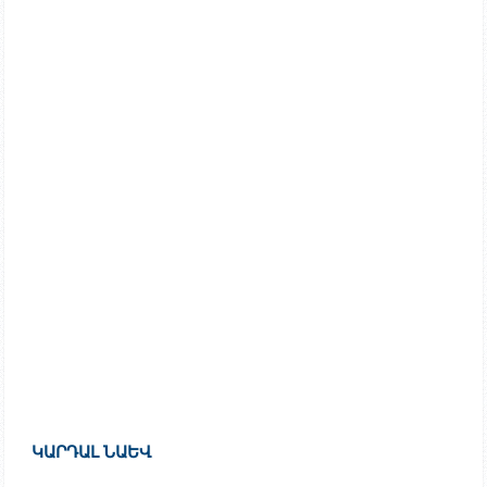
ԿԱՐԴԱԼ ՆԱԵՎ