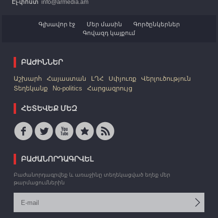
Էլ-փոստ՝
info@armedia.am
Գլխավոր էջ
Մեր մասին
Գործընկերներ
Գովազդ կայքում
ԲԱԺԻՆՆԵՐ
Աշխարհ
Հայաստան
ԼՂՀ
Սփյուռք
Վերլուծություն
Տեղեկանք
No-politics
Հարցազրույց
ՀԵՏԵՎԵՔ ՄԵԶ
ԲԱԺԱՆՈՐԴԱԳՐՎԵԼ
Բաժանորդագրվեք և առաջինը տեղեկացված եղեք մեր
թարմացումներին