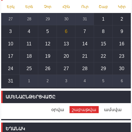
15:30
02.10.2023
Երկ
Երե
Չոր
Հին
Ուր
Շաբ
Կիր
Իրանը կողմ է տարածաշրջանի համար շահավետ
տրանսպորտային հաղորդակցությունների
զարգացմանը, սակայն ոչ՝ միջազգային
1
2
27
28
29
30
31
սահմանների փոփոխությանը
3
4
5
6
7
8
9
15:10
02.10.2023
Պետք է միջոցներ ձեռնարկել Ադրբեջանի կողմից
սպառնալիքները կասեցնելու համար. իսպանացի
10
11
12
13
14
15
16
պատգամավորը Գորիսում է
17
18
19
20
21
22
23
14:54
02.10.2023
Ադրբեջանի ԶՈՒ-ն կրակ է բացել Կութի հատվածում
տեղակայված հայկական դիրքերի անձնակազմի
24
25
26
27
28
29
30
համար սնունդ տեղափոխող մեքենայի
ուղղությամբ
31
1
2
3
4
5
6
14:46
02.10.2023
Մեր երկրները միևնույն մարտահրավերներն
ԱՄԵՆԱԸՆԹԵՐՑՎԱԾԸ
ունեն. կիպրոսցի խորհրդարանականը՝ Ալեն
Սիմոնյանին
օրվա
շաբաթվա
ամսվա
12:00
02.10.2023
Ֆրանսիայի ԱԳ նախարարը կայցելի Հայաստան
ԵՂԱՆԱԿ