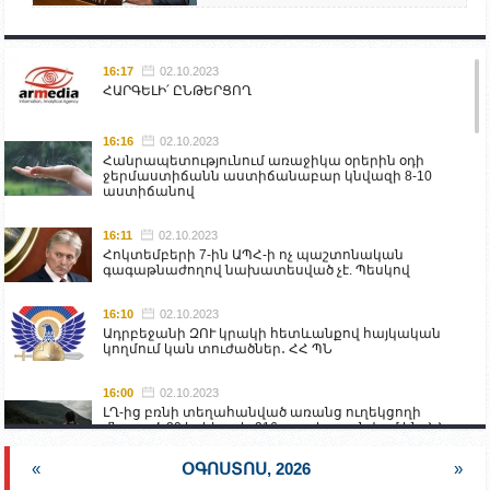
16:17
02.10.2023
ՀԱՐԳԵԼԻ՛ ԸՆԹԵՐՑՈՂ
16:16
02.10.2023
Հանրապետությունում առաջիկա օրերին օդի
ջերմաստիճանն աստիճանաբար կնվազի 8-10
աստիճանով
16:11
02.10.2023
Հոկտեմբերի 7-ին ԱՊՀ-ի ոչ պաշտոնական
գագաթնաժողով նախատեսված չէ. Պեսկով
16:10
02.10.2023
Ադրբեջանի ԶՈՒ կրակի հետևանքով հայկական
կողմում կան տուժածներ․ ՀՀ ՊՆ
16:00
02.10.2023
ԼՂ-ից բռնի տեղահանված առանց ուղեկցողի
մնացած 20 երեխա և 216 տարեց գտնվում են ՀՀ
աշխատանքի և սոցիալական հարցերի
նախարարության հոգածության ներքո
«
ՕԳՈՍՏՈՍ, 2026
»