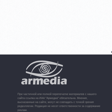
При частичной или полной перепечатке материалов с нашего
сайта ссылка на ИАА "Армедиа" обязательна. Мнения,
высказанные на сайте, могут не совпадать с точкой зрения
редколлегии. Редакция не несет ответственности за содержание
реклам.