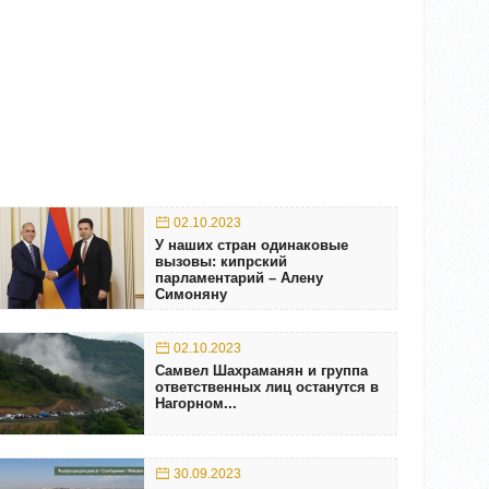
02.10.2023
У наших стран одинаковые
вызовы: кипрский
парламентарий – Алену
Симоняну
02.10.2023
Самвел Шахраманян и группа
ответственных лиц останутся в
Нагорном...
30.09.2023