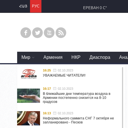
ՀԱՅ
РУС
ЕРЕВАН
0 C°
Mир
Армения
НКР
Диаспора
Ана
16:25
02.10.2023
УВАЖАЕМЫЕ ЧИТАТЕЛИ!
16:17
02.10.2023
В ближайшие дни температура воздуха в
Армении постепенно снизится на 8-10
градусов
16:13
02.10.2023
Неформального саммита СНГ 7 октября не
запланировано - Песков