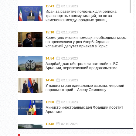
15:43
02.10.2023
Иран за развитие полезных для региона
транспортных коммуникаций, но не за
изменения международных границ
15:10
02.10.2023
Кроме увеличения помощи, необходимы меры
по пресечению угроз Азербайджана:
испанский депутат приехал в Горис
14:54
02.10.2023
Азербайджан обстреляли автомобиль ВС
Армении, перевозивший продовольствие
14:46
02.10.2023
У наших стран одинаковые вызовы: кипрский
парламентарий – Алену Симоняну
12:00
02.10.2023
Министр иностранных дел Франции посетит
Армению
11:30
02.10.2023
Самвел Шахраманян и группа ответственных
лиц останутся в Нагорном Карабахе до