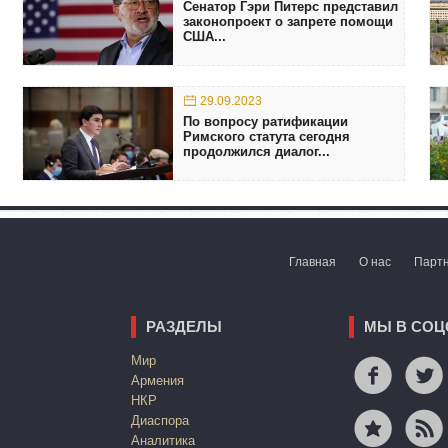
Сенатор Гэри Питерс представил
законопроект о запрете помощи
США...
29.09.2023
По вопросу ратификации
Римского статута сегодня
продолжился диалог...
Главная
О нас
Парт
РАЗДЕЛЫ
МЫ В СОЦ
Mир
Армения
НКР
Диаспора
Аналитика