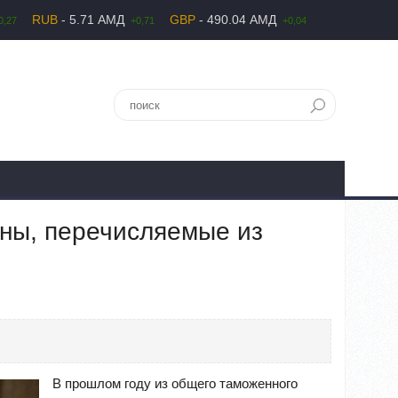
RUB
- 5.71 АМД
GBP
- 490.04 АМД
0,27
+0,71
+0,04
ны, перечисляемые из
В прошлом году из общего таможенного