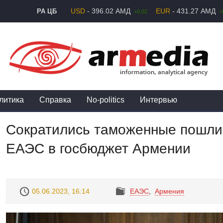
USD
- 396.02 АМД
EUR
- 431.27 АМД
РА ЦБ
+0,02
+
литика
Справка
No-politics
Интервью
Сократились таможенные пошли
ЕАЭС в госбюджет Армении
05.06.2023, 16:14
ЕАЭС
,
Армения