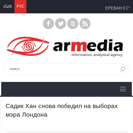
ՀԱՅ
РУС
ЕРЕВАН
0 C°
Садик Хан снова победил на выборах
мэра Лондона