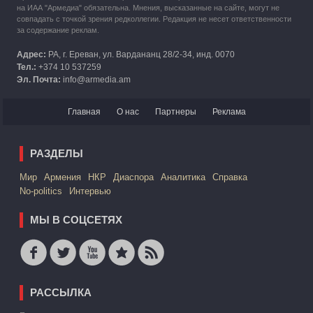
на ИАА "Армедиа" обязательна. Мнения, высказанные на сайте, могут не
совпадать с точкой зрения редколлегии. Редакция не несет ответственности
за содержание реклам.
Адрес:
РА, г. Ереван, ул. Вардананц 28/2-34, инд. 0070
Тел.:
+374 10 537259
Эл. Почта:
info@armedia.am
Главная
О нас
Партнеры
Реклама
РАЗДЕЛЫ
Mир
Армения
НКР
Диаспора
Аналитика
Справка
No-politics
Интервью
МЫ В СОЦСЕТЯХ
РАССЫЛКА