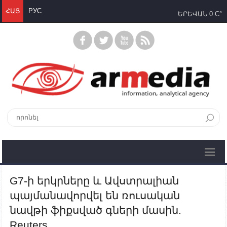
ՀԱՅ
РУС
ԵՐԵՎԱՆ
0 C°
G7-ի երկրները և Ավստրալիան
պայմանավորվել են ռուսական
նավթի ֆիքսված գների մասին.
Reuters