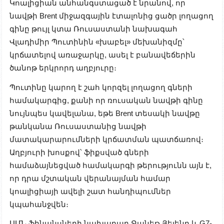
Կոալիցիան անհանգստացած է նրանով, որ
նավթի Brent միջազգային էտալոնից ցածր լողացող
գինը թույլ կտա Ռուսաստանի նախագահ
Վլադիմիր Պուտինին «խաբել» մեխանիզմը՝
կրճատելով առաջարկը, ասել է բանավեճերին
ծանոթ երկրորդ աղբյուրը։
Պուտինը կարող է շահ կորզել լողացող գների
համակարգից, քանի որ ռուսական նավթի գինը
նույնպես կավելանա, եթե Brent տեսակի նավթը
թանկանա Ռուսաստանից նավթի
մատակարարումների կրճատման պատճառով։
Աղբյուրի խոսքով՝ ֆիքսված գների
համաձայնեցված համակարգի թերությունն այն է,
որ դրա մշտական վերանայման համար
կոալիցիայի ավելի շատ հանդիպումներ
կպահանջվեն։
ԱՄՆ ֆինանսների նախարար Ջանեթ Յելենը և G7-