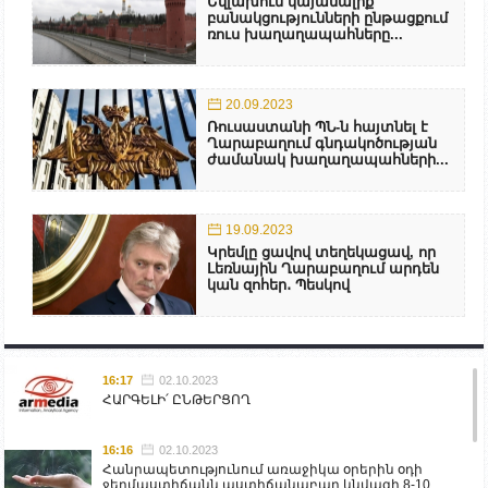
Եվլախում կայանալիք
բանակցությունների ընթացքում
ռուս խաղաղապահները...
20.09.2023
Ռուսաստանի ՊՆ-ն հայտնել է
Ղարաբաղում գնդակոծության
ժամանակ խաղաղապահների...
19.09.2023
Կրեմլը ցավով տեղեկացավ, որ
Լեռնային Ղարաբաղում արդեն
կան զոհեր․ Պեսկով
16:17
02.10.2023
ՀԱՐԳԵԼԻ՛ ԸՆԹԵՐՑՈՂ
16:16
02.10.2023
Հանրապետությունում առաջիկա օրերին օդի
ջերմաստիճանն աստիճանաբար կնվազի 8-10