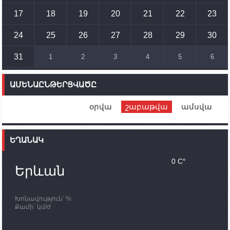
17
18
19
20
21
22
23
14:54
02.10.2023
Ադրբեջանի ԶՈՒ-ն կրակ է բացել Կութի հատվածում
տեղակայված հայկական դիրքերի անձնակազմի
24
25
26
27
28
29
30
համար սնունդ տեղափոխող մեքենայի
ուղղությամբ
31
1
2
3
4
5
6
14:46
02.10.2023
Մեր երկրները միևնույն մարտահրավերներն
ԱՄԵՆԱԸՆԹԵՐՑՎԱԾԸ
ունեն. կիպրոսցի խորհրդարանականը՝ Ալեն
Սիմոնյանին
օրվա
շաբաթվա
ամսվա
12:00
02.10.2023
Ֆրանսիայի ԱԳ նախարարը կայցելի Հայաստան
ԵՂԱՆԱԿ
11:30
02.10.2023
Սամվել Շահրամանյանն ու մի խումբ
0 C°
պատասխանատուներ կմնան ԼՂ-ում՝ մինչև
Երևան
որոնողափրկարարական աշխատանքների
ավարտը
Խոնավություն՝ %
11:03
02.10.2023
Քամի՝ կմ/ժ
ՄԱԿ-ի առաքելությունը շատ, շատ, շատ օգտակար
է Արցախի անապատում. Ժան-Քրիստոֆ Բյուսոն