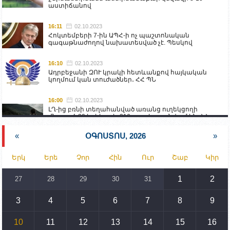
աստիճանով
16:11
02.10.2023
Հոկտեմբերի 7-ին ԱՊՀ-ի ոչ պաշտոնական
գագաթնաժողով նախատեսված չէ. Պեսկով
16:10
02.10.2023
Ադրբեջանի ԶՈՒ կրակի հետևանքով հայկական
կողմում կան տուժածներ․ ՀՀ ՊՆ
16:00
02.10.2023
ԼՂ-ից բռնի տեղահանված առանց ուղեկցողի
մնացած 20 երեխա և 216 տարեց գտնվում են ՀՀ
աշխատանքի և սոցիալական հարցերի
նախարարության հոգածության ներքո
«
ՕԳՈՍՏՈՍ, 2026
»
15:30
02.10.2023
Երկ
Երե
Չոր
Հին
Ուր
Շաբ
Կիր
Իրանը կողմ է տարածաշրջանի համար շահավետ
տրանսպորտային հաղորդակցությունների
զարգացմանը, սակայն ոչ՝ միջազգային
1
2
27
28
29
30
31
սահմանների փոփոխությանը
3
4
5
6
7
8
9
15:10
02.10.2023
Պետք է միջոցներ ձեռնարկել Ադրբեջանի կողմից
սպառնալիքները կասեցնելու համար. իսպանացի
10
11
12
13
14
15
16
պատգամավորը Գորիսում է