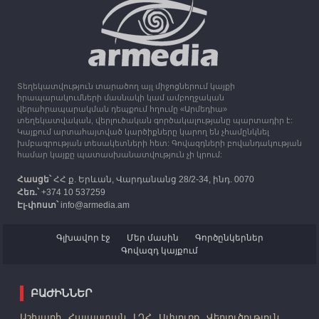
13:16
30.09.2023
Միացյալ Թագավորությունը 1 միլիոն ֆունտ
ստեռլինգ կհատկացնի՝ աջակցելու Լեռնային
Ղարաբաղից բռնի տեղահանվածներին
Տեղեկատվություն տարածող այլ միջոցներում կայքի
12:25
30.09.2023
հրապարակումների մասնակի կամ ամբողջական
Հայաստան է ժամանել բռնի տեղահանված 100
վերահրապարակման դեպքում հղումը «Արմեդիա»
հազար 417 արցախցի
տեղեկատվական, վերլուծական գործակալությանը պարտադիր է:
Կայքում արտահայտված կարծիքները կարող են չհամընկնել
խմբագրության տեսակետների հետ: Գովազդների բովանդակության
համար կայքը պատասխանատվություն չի կրում:
Հասցե՝
ՀՀ ք. Երևան, Վարդանանց 28/2-34, ինդ. 0070
Հեռ.՝
+374 10 537259
Էլ-փոստ՝
info@armedia.am
Գլխավոր էջ
Մեր մասին
Գործընկերներ
Գովազդ կայքում
ԲԱԺԻՆՆԵՐ
Աշխարհ
Հայաստան
ԼՂՀ
Սփյուռք
Վերլուծություն