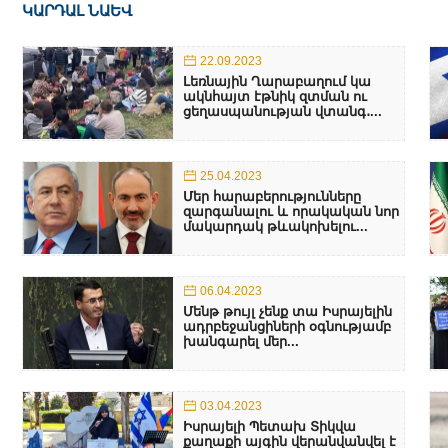
ԿԱՐԴԱԼ ՆԱԵՎ
22.09.2023
Լեռնային Ղարաբաղում կա
ակնհայտ էթնիկ զտման ու
ցեղասպանության վտանգ․...
25.04.2023
Մեր հարաբերությունները
զարգանալու և որակական նոր
մակարդակ թևակոխելու...
06.04.2023
Մենթ թույլ չենք տա Իսրայելին
ադրբեջանցիների օգնությամբ
խանգարել մեր...
03.04.2023
Իսրայելի Պետախ Տիկվա
քաղաքի այգին վերանվանվել է