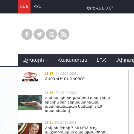
ՀԱՅ
РУС
ԵՐԵՎԱՆ
0 C°
Աշխարհ
Հայաստան
ԼՂՀ
Սփյուռ
16:17
02.10.2023
ՀԱՐԳԵԼԻ՛ ԸՆԹԵՐՑՈՂ
16:16
02.10.2023
Հանրապետությունում առաջիկա
օրերին օդի ջերմաստիճանն
աստիճանաբար կնվազի 8-10
աստիճանով
16:11
02.10.2023
Հոկտեմբերի 7-ին ԱՊՀ-ի ոչ
պաշտոնական գագաթնաժողով