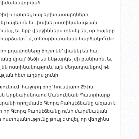
 դիմակավորված:
ռիվ հրահրել, հայ երիտասարդների
ոյել հայերին եւ փախել ոստիկանության
նց, եւ երբ վերջիններս տեսել են, որ հայերը
 հարձակո՜ւմ, տեռորիստական հարձակո՜ւմ»:
ի բղավոցները ճիշտ են՝ փակել են հայ
ց վրայ՝ ծեծի են ենթարկել մի քանիսին, եւ
 են ոստիկանություն, այն մեղադրանքով թե
թյան հետ աղերս չունի:
ւնում, հաջորդ օրը՝ հունվարի 29-ին,
ւրհան Արքեպիսկոպոս Մանուկեան Պատրիարք
րանի որոշմամբ Գէորգ Քահկէճեանը ազատ է
անի որ Գէորգ Քահկէճեանը ունի մարմնական
տիկանությունը թույլ է տվել, որ վերջինս