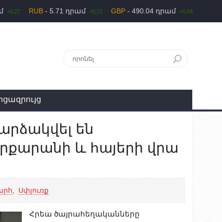
ամ
RUB
- 5.71 դրամ
GBP
- 490.04 դրամ
+0,27
+0,71
+0,04
րցազրույց
արձակվել են
րքարանի և հայերի վրա
արհ
,
Սփյուռք
Հրեա ծայրահեղականները