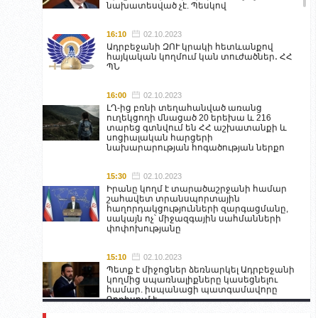
նախատեսված չէ. Պեսկով
16:10
02.10.2023
Ադրբեջանի ԶՈՒ կրակի հետևանքով
հայկական կողմում կան տուժածներ․ ՀՀ
ՊՆ
16:00
02.10.2023
ԼՂ-ից բռնի տեղահանված առանց
ուղեկցողի մնացած 20 երեխա և 216
տարեց գտնվում են ՀՀ աշխատանքի և
սոցիալական հարցերի
նախարարության հոգածության ներքո
15:30
02.10.2023
Իրանը կողմ է տարածաշրջանի համար
շահավետ տրանսպորտային
հաղորդակցությունների զարգացմանը,
սակայն ոչ՝ միջազգային սահմանների
փոփոխությանը
15:10
02.10.2023
Պետք է միջոցներ ձեռնարկել Ադրբեջանի
կողմից սպառնալիքները կասեցնելու
համար. իսպանացի պատգամավորը
Գորիսում է