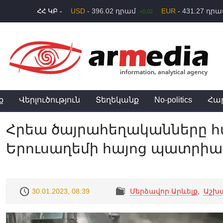
USD
- 396.02 դրամ
EUR
- 431.27 դր
ՀՀ ԿԲ -
+0,02
ք
Վերլուծություն
Տեղեկանք
No-politics
Հա
Հրեա ծայրահեղականները հ
Երուսաղեմի հայոց պատրիա
30.01.2023, 08:39
Մերձավոր Արևելք
,
Աշխ