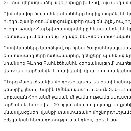
շուտով վերադարձել ավելի փոքր խմբով, այս անգամ
Դիմակավոր ծայրահեղականները նորից փորձել են կ
ուղղությամբ օդում արցունքաբեր գազ են փչել, հայհ
ուղղությամբ: Հայ երիտասարդները հետապնդել են նրա
հետապնդում են իրենց՝ բղավել են. «Տեռորիստական
Ոստիկանները կարծելով, որ հրեա ծայրահեղականներ
երիտասարդների ճանապարհը, զենքերը պահելով նրան
նրանցից Գևորգ Քահկէճեանին ձերբակալելով՝ տարել
վերջինս հարձակվել է ոստիկանի վրա, որը իրականու
Գէորգ Քահկէճեանին մի գիշեր պահել են ոստիկանությո
կեսօրից յետոյ, Նորին Ամենապատուություն Տ. Նո
Սրբազան Հոր անմիջական միջամտությամբ եւ դատա
արձակվել եւ տրվել է 20-օրյա տնային կալանք: Եւ ք
վնասվածքներ, վանքի փաստաբանի միջնորդությամբ ոս
բժշկական հետազոտություն անցնի»,- գրել է նա: