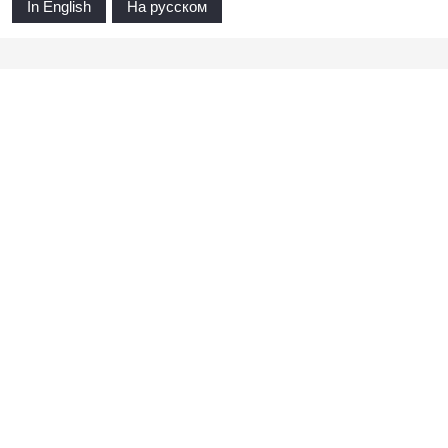
In English
На русском