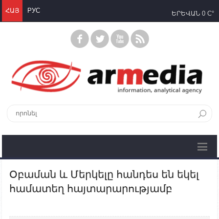
ՀԱՅ
РУС
ԵՐԵՎԱՆ
0 C°
Օբաման և Մերկելը հանդես են եկել
համատեղ հայտարարությամբ