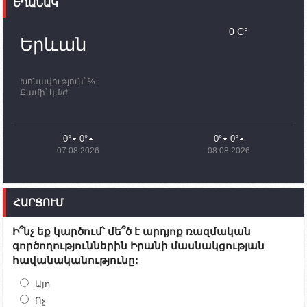
ԵՂԱՆԱԿ
11:30
02.10.2023
Սամվել Շահրամանյանն ու մի խումբ
0 C°
պատասխանատուներ կմնան ԼՂ-ում՝ մինչև
Երևան
որոնողափրկարարական աշխատանքների
ավարտը
Խոնավություն՝ %
11:03
02.10.2023
Քամի՝ կմ/ժ
ՄԱԿ-ի առաքելությունը շատ, շատ, շատ օգտակար
է Արցախի անապատում. Ժան-Քրիստոֆ Բյուսոն
10:43
02.10.2023
0°
0°
0°
0°
Ադրբեջանի փոխվարչապետն այսօր կմեկնի
07.08.2026
08.08.2026
Ստեփանակերտ
10:07
02.10.2023
Սենատոր Գարի Փիթերսը ներկայացրել է
ՀԱՐՑՈՒՄ
օրինագիծ, որն արգելում է ԱՄՆ օգնությունն
Ադրբեջանին
Ի՞նչ եք կարծում՝ մե՞ծ է արդյոք ռազմական
09:38
02.10.2023
գործողություններին Իրանի մասնակցության
Խումբն Արցախում կմնա` մինչև զոհվածների
հավանականությունը:
աճյունների ու անհետ կորածների
որոնողափրկարարական աշխատանքների
ավարտը. Թադևոսյան
Այո
Ոչ