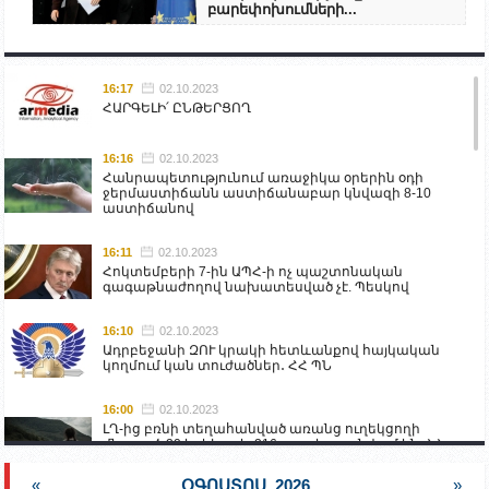
բարեփոխումների...
16:17
02.10.2023
ՀԱՐԳԵԼԻ՛ ԸՆԹԵՐՑՈՂ
16:16
02.10.2023
Հանրապետությունում առաջիկա օրերին օդի
ջերմաստիճանն աստիճանաբար կնվազի 8-10
աստիճանով
16:11
02.10.2023
Հոկտեմբերի 7-ին ԱՊՀ-ի ոչ պաշտոնական
գագաթնաժողով նախատեսված չէ. Պեսկով
16:10
02.10.2023
Ադրբեջանի ԶՈՒ կրակի հետևանքով հայկական
կողմում կան տուժածներ․ ՀՀ ՊՆ
16:00
02.10.2023
ԼՂ-ից բռնի տեղահանված առանց ուղեկցողի
մնացած 20 երեխա և 216 տարեց գտնվում են ՀՀ
աշխատանքի և սոցիալական հարցերի
նախարարության հոգածության ներքո
«
ՕԳՈՍՏՈՍ, 2026
»