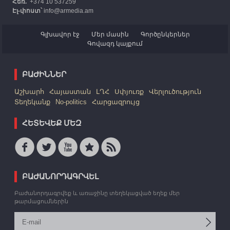
Հեռ.՝
+374 10 537259
Էլ-փոստ՝
info@armedia.am
Գլխավոր էջ
Մեր մասին
Գործընկերներ
Գովազդ կայքում
ԲԱԺԻՆՆԵՐ
Աշխարհ
Հայաստան
ԼՂՀ
Սփյուռք
Վերլուծություն
Տեղեկանք
No-politics
Հարցազրույց
ՀԵՏԵՎԵՔ ՄԵԶ
ԲԱԺԱՆՈՐԴԱԳՐՎԵԼ
Բաժանորդագրվեք և առաջինը տեղեկացված եղեք մեր
թարմացումներին