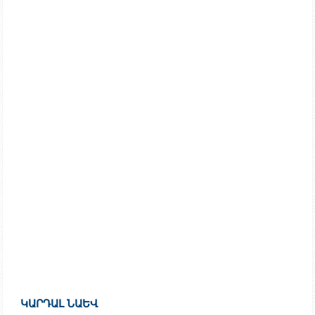
ԿԱՐԴԱԼ ՆԱԵՎ