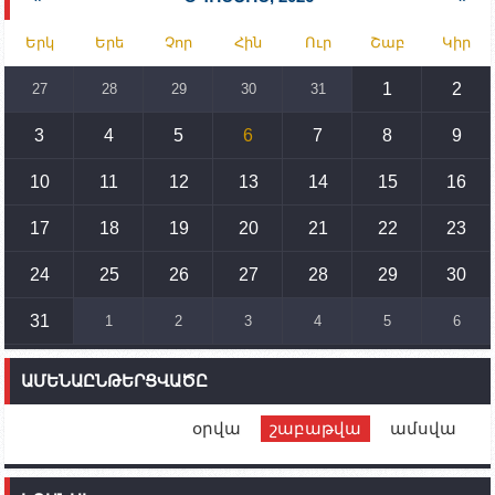
15:30
02.10.2023
Երկ
Երե
Չոր
Հին
Ուր
Շաբ
Կիր
Իրանը կողմ է տարածաշրջանի համար շահավետ
տրանսպորտային հաղորդակցությունների
զարգացմանը, սակայն ոչ՝ միջազգային
1
2
27
28
29
30
31
սահմանների փոփոխությանը
3
4
5
6
7
8
9
15:10
02.10.2023
Պետք է միջոցներ ձեռնարկել Ադրբեջանի կողմից
սպառնալիքները կասեցնելու համար. իսպանացի
10
11
12
13
14
15
16
պատգամավորը Գորիսում է
17
18
19
20
21
22
23
14:54
02.10.2023
Ադրբեջանի ԶՈՒ-ն կրակ է բացել Կութի հատվածում
տեղակայված հայկական դիրքերի անձնակազմի
24
25
26
27
28
29
30
համար սնունդ տեղափոխող մեքենայի
ուղղությամբ
31
1
2
3
4
5
6
14:46
02.10.2023
Մեր երկրները միևնույն մարտահրավերներն
ԱՄԵՆԱԸՆԹԵՐՑՎԱԾԸ
ունեն. կիպրոսցի խորհրդարանականը՝ Ալեն
Սիմոնյանին
օրվա
շաբաթվա
ամսվա
12:00
02.10.2023
Ֆրանսիայի ԱԳ նախարարը կայցելի Հայաստան