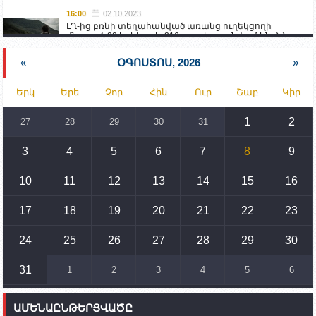
16:00
02.10.2023
ԼՂ-ից բռնի տեղահանված առանց ուղեկցողի
մնացած 20 երեխա և 216 տարեց գտնվում են ՀՀ
աշխատանքի և սոցիալական հարցերի
նախարարության հոգածության ներքո
«
ՕԳՈՍՏՈՍ, 2026
»
15:30
02.10.2023
Երկ
Երե
Չոր
Հին
Ուր
Շաբ
Կիր
Իրանը կողմ է տարածաշրջանի համար շահավետ
տրանսպորտային հաղորդակցությունների
զարգացմանը, սակայն ոչ՝ միջազգային
1
2
27
28
29
30
31
սահմանների փոփոխությանը
3
4
5
6
7
8
9
15:10
02.10.2023
Պետք է միջոցներ ձեռնարկել Ադրբեջանի կողմից
սպառնալիքները կասեցնելու համար. իսպանացի
10
11
12
13
14
15
16
պատգամավորը Գորիսում է
17
18
19
20
21
22
23
14:54
02.10.2023
Ադրբեջանի ԶՈՒ-ն կրակ է բացել Կութի հատվածում
տեղակայված հայկական դիրքերի անձնակազմի
24
25
26
27
28
29
30
համար սնունդ տեղափոխող մեքենայի
ուղղությամբ
31
1
2
3
4
5
6
14:46
02.10.2023
Մեր երկրները միևնույն մարտահրավերներն
ԱՄԵՆԱԸՆԹԵՐՑՎԱԾԸ
ունեն. կիպրոսցի խորհրդարանականը՝ Ալեն