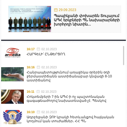
29.09.2023
Պապիկյանի փոխարեն Տուլայում
ԱՊՀ երկրների ՊՆ նախարարների
խորհրդի նիստին...
16:17
02.10.2023
ՀԱՐԳԵԼԻ՛ ԸՆԹԵՐՑՈՂ
16:16
02.10.2023
Հանրապետությունում առաջիկա օրերին օդի
ջերմաստիճանն աստիճանաբար կնվազի 8-10
աստիճանով
16:11
02.10.2023
Հոկտեմբերի 7-ին ԱՊՀ-ի ոչ պաշտոնական
գագաթնաժողով նախատեսված չէ. Պեսկով
16:10
02.10.2023
Ադրբեջանի ԶՈՒ կրակի հետևանքով հայկական
կողմում կան տուժածներ․ ՀՀ ՊՆ