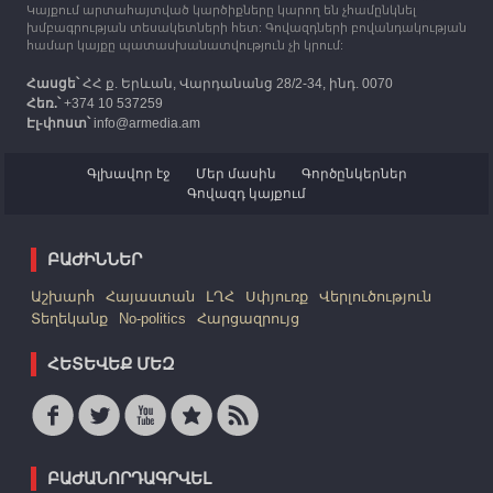
Կայքում արտահայտված կարծիքները կարող են չհամընկնել
խմբագրության տեսակետների հետ: Գովազդների բովանդակության
համար կայքը պատասխանատվություն չի կրում:
Հասցե՝
ՀՀ ք. Երևան, Վարդանանց 28/2-34, ինդ. 0070
Հեռ.՝
+374 10 537259
Էլ-փոստ՝
info@armedia.am
Գլխավոր էջ
Մեր մասին
Գործընկերներ
Գովազդ կայքում
ԲԱԺԻՆՆԵՐ
Աշխարհ
Հայաստան
ԼՂՀ
Սփյուռք
Վերլուծություն
Տեղեկանք
No-politics
Հարցազրույց
ՀԵՏԵՎԵՔ ՄԵԶ
ԲԱԺԱՆՈՐԴԱԳՐՎԵԼ