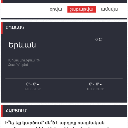
Սիմոնյանին
օրվա
շաբաթվա
ամսվա
12:00
02.10.2023
Ֆրանսիայի ԱԳ նախարարը կայցելի Հայաստան
ԵՂԱՆԱԿ
11:30
02.10.2023
Սամվել Շահրամանյանն ու մի խումբ
0 C°
պատասխանատուներ կմնան ԼՂ-ում՝ մինչև
Երևան
որոնողափրկարարական աշխատանքների
ավարտը
Խոնավություն՝ %
11:03
02.10.2023
Քամի՝ կմ/ժ
ՄԱԿ-ի առաքելությունը շատ, շատ, շատ օգտակար
է Արցախի անապատում. Ժան-Քրիստոֆ Բյուսոն
10:43
02.10.2023
0°
0°
0°
0°
Ադրբեջանի փոխվարչապետն այսօր կմեկնի
09.08.2026
10.08.2026
Ստեփանակերտ
10:07
02.10.2023
Սենատոր Գարի Փիթերսը ներկայացրել է
ՀԱՐՑՈՒՄ
օրինագիծ, որն արգելում է ԱՄՆ օգնությունն
Ադրբեջանին
Ի՞նչ եք կարծում՝ մե՞ծ է արդյոք ռազմական
09:38
02.10.2023