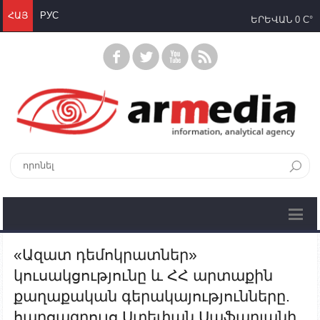
ՀԱՅ
РУС
ԵՐԵՎԱՆ
0 C°
«Ազատ դեմոկրատներ»
կուսակցությունը և ՀՀ արտաքին
քաղաքական գերակայությունները.
հարցազրույց Ստեփան Սաֆարյանի