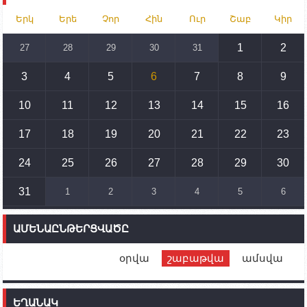
15:30
02.10.2023
Երկ
Երե
Չոր
Հին
Ուր
Շաբ
Կիր
Իրանը կողմ է տարածաշրջանի համար շահավետ
տրանսպորտային հաղորդակցությունների
զարգացմանը, սակայն ոչ՝ միջազգային
1
2
27
28
29
30
31
սահմանների փոփոխությանը
3
4
5
6
7
8
9
15:10
02.10.2023
Պետք է միջոցներ ձեռնարկել Ադրբեջանի կողմից
սպառնալիքները կասեցնելու համար. իսպանացի
10
11
12
13
14
15
16
պատգամավորը Գորիսում է
17
18
19
20
21
22
23
14:54
02.10.2023
Ադրբեջանի ԶՈՒ-ն կրակ է բացել Կութի հատվածում
տեղակայված հայկական դիրքերի անձնակազմի
24
25
26
27
28
29
30
համար սնունդ տեղափոխող մեքենայի
ուղղությամբ
31
1
2
3
4
5
6
14:46
02.10.2023
Մեր երկրները միևնույն մարտահրավերներն
ԱՄԵՆԱԸՆԹԵՐՑՎԱԾԸ
ունեն. կիպրոսցի խորհրդարանականը՝ Ալեն
Սիմոնյանին
օրվա
շաբաթվա
ամսվա
12:00
02.10.2023
Ֆրանսիայի ԱԳ նախարարը կայցելի Հայաստան
ԵՂԱՆԱԿ