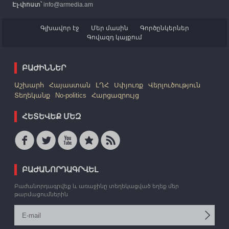
Էլ-փոստ՝
info@armedia.am
Գլխավոր էջ
Մեր մասին
Գործընկերներ
Գովազդ կայքում
ԲԱԺԻՆՆԵՐ
Աշխարհ
Հայաստան
ԼՂՀ
Սփյուռք
Վերլուծություն
Տեղեկանք
No-politics
Հարցազրույց
ՀԵՏԵՎԵՔ ՄԵԶ
ԲԱԺԱՆՈՐԴԱԳՐՎԵԼ
Բաժանորդագրվեք և առաջինը տեղեկացված եղեք մեր
թարմացումներին