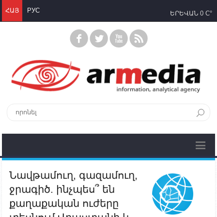
ՀԱՅ
РУС
ԵՐԵՎԱՆ
0 C°
Նավթամուղ, գազամուղ,
ջրագիծ. ինչպես՞ են
քաղաքական ուժերը