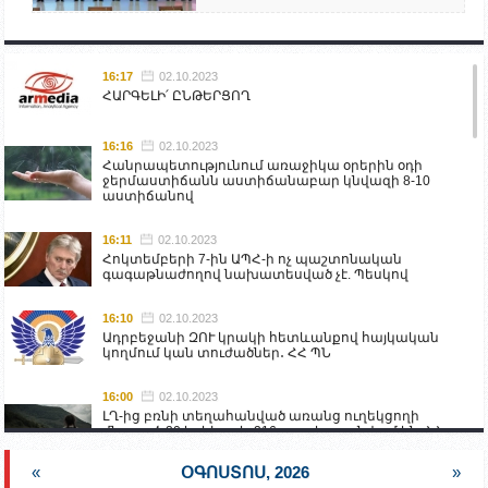
16:17
02.10.2023
ՀԱՐԳԵԼԻ՛ ԸՆԹԵՐՑՈՂ
16:16
02.10.2023
Հանրապետությունում առաջիկա օրերին օդի
ջերմաստիճանն աստիճանաբար կնվազի 8-10
աստիճանով
16:11
02.10.2023
Հոկտեմբերի 7-ին ԱՊՀ-ի ոչ պաշտոնական
գագաթնաժողով նախատեսված չէ. Պեսկով
16:10
02.10.2023
Ադրբեջանի ԶՈՒ կրակի հետևանքով հայկական
կողմում կան տուժածներ․ ՀՀ ՊՆ
16:00
02.10.2023
ԼՂ-ից բռնի տեղահանված առանց ուղեկցողի
մնացած 20 երեխա և 216 տարեց գտնվում են ՀՀ
աշխատանքի և սոցիալական հարցերի
նախարարության հոգածության ներքո
«
ՕԳՈՍՏՈՍ, 2026
»