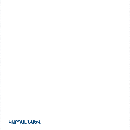
ԿԱՐԴԱԼ ՆԱԵՎ