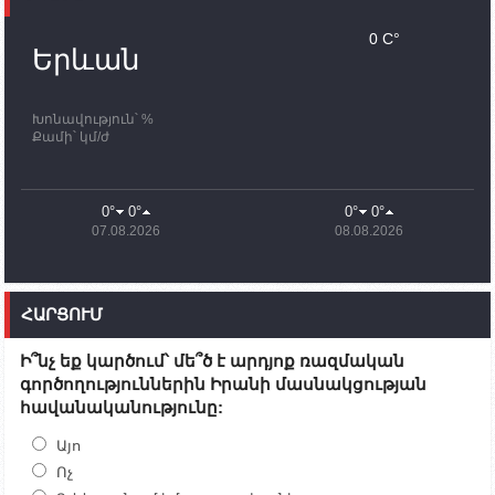
11:30
02.10.2023
Սամվել Շահրամանյանն ու մի խումբ
0 C°
պատասխանատուներ կմնան ԼՂ-ում՝ մինչև
Երևան
որոնողափրկարարական աշխատանքների
ավարտը
Խոնավություն՝ %
11:03
02.10.2023
Քամի՝ կմ/ժ
ՄԱԿ-ի առաքելությունը շատ, շատ, շատ օգտակար
է Արցախի անապատում. Ժան-Քրիստոֆ Բյուսոն
10:43
02.10.2023
0°
0°
0°
0°
Ադրբեջանի փոխվարչապետն այսօր կմեկնի
07.08.2026
08.08.2026
Ստեփանակերտ
10:07
02.10.2023
Սենատոր Գարի Փիթերսը ներկայացրել է
ՀԱՐՑՈՒՄ
օրինագիծ, որն արգելում է ԱՄՆ օգնությունն
Ադրբեջանին
Ի՞նչ եք կարծում՝ մե՞ծ է արդյոք ռազմական
09:38
02.10.2023
գործողություններին Իրանի մասնակցության
Խումբն Արցախում կմնա` մինչև զոհվածների
հավանականությունը:
աճյունների ու անհետ կորածների
որոնողափրկարարական աշխատանքների
ավարտը. Թադևոսյան
Այո
Ոչ
20:26
30.09.2023