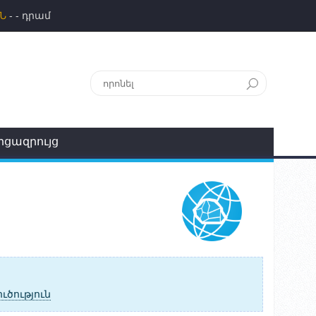
Ն
- - դրամ
րցազրույց
ուծություն