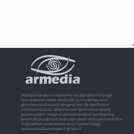
Տեղեկատվություն տարածող այլ միջոցներում կայքի
հրապարակումների մասնակի կամ ամբողջական
վերահրապարակման դեպքում հղումը «Արմեդիա»
տեղեկատվական, վերլուծական գործակալությանը
պարտադիր է: Կայքում արտահայտված կարծիքները
կարող են չհամընկնել խմբագրության տեսակետների հետ:
Գովազդների բովանդակության համար կայքը
պատասխանատվություն չի կրում: