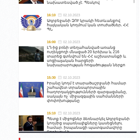
նախատեսված չէ. Պեսկով
16:10
02.10.2023
Ադրբեջանի ԶՈՒ կրակի հետևանքով
հայկական կողմում կան տուժածներ․ ՀՀ
ՊՆ
16:00
02.10.2023
ԼՂ-ից բռնի տեղահանված առանց
ուղեկցողի մնացած 20 երեխա և 216
տարեց գտնվում են ՀՀ աշխատանքի և
սոցիալական հարցերի
նախարարության հոգածության ներքո
15:30
02.10.2023
Իրանը կողմ է տարածաշրջանի համար
շահավետ տրանսպորտային
հաղորդակցությունների զարգացմանը,
սակայն ոչ՝ միջազգային սահմանների
փոփոխությանը
15:10
02.10.2023
Պետք է միջոցներ ձեռնարկել Ադրբեջանի
կողմից սպառնալիքները կասեցնելու
համար. իսպանացի պատգամավորը
Գորիսում է