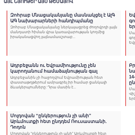
ԱՅԼ ՆՅՈՒԹԵՐ ԱՅՍ ԹԵՄԱՅՈՎ
Զոհրաբ Մնացականյանը մասնակցել է ԱլԳ
Եվ
ԱԳ նախարարների հանդիպմանը
գո
եր
Զոհրաբ Մնացականյանը ներկայացրեց ժողովրդի լայն
մանդատի հիման վրա կառավարության կողմից
Մա
իրականացվող լայնամասշտաբ...
գո
Եվ
Ադրբեջանն ու Եվրամիությունը չեն
Բ
կարողանում համաձայնության գալ
ն
14
Ադրբեջանին չի հաջողվում Եվրամիության հետ
ը
փաստաթղթերում ամրագրել իր համար ցանկալի
ձևակերպումները: Դրա մասին է...
Մա
Վի
եր
Մոլդովան “ընկերություն չի անի”
Արևմուտքի հետ ընդդեմ Ռուսաստանի.
Դոդոն
Մոլդովան “ընկերություն չի անի” Արևմուտքի հետ