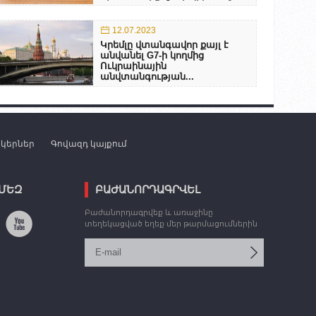
12.07.2023
Կրեմլը վտանգավոր քայլ է
անվանել G7-ի կողմից
Ուկրաինային
անվտանգության...
նկերներ
Գովազդ կայքում
 ՄԵԶ
ԲԱԺԱՆՈՐԴԱԳՐՎԵԼ
Բաժանորդագրվեք և առաջինը
տեղեկացված եղեք մեր թարմացումներին