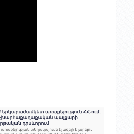
 երկարաժամկետ առաքելություն ՀՀ-ում.
շխարհաքաղաքական պայքարի
երթական դրսևորում
ս առաքելության տեղակայումն էլ ավելի է լարելու