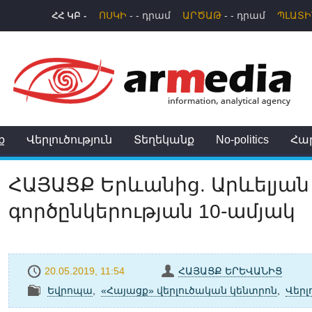
ՀՀ ԿԲ -
ՈՍԿԻ
- - դրամ
ԱՐԾԱԹ
- - դրամ
ՊԼԱՏԻ
ք
Վերլուծություն
Տեղեկանք
No-politics
Հա
ՀԱՅԱՑՔ Երևանից. Արևելյան
գործընկերության 10-ամյակ
20.05.2019, 11:54
ՀԱՅԱՑՔ ԵՐԵՎԱՆԻՑ
Եվրոպա
,
«Հայացք» վերլուծական կենտրոն
,
Վերլ