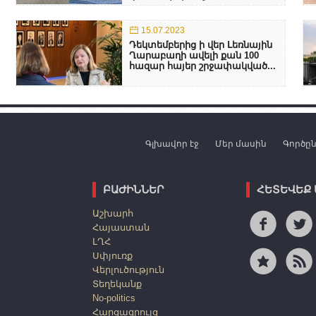
15.07.2023
Դեկտեմբերից ի վեր Լեռնային
Ղարաբաղի ավելի քան 100
հազար հայեր շրջափակված...
Գլխավոր էջ
Մեր մասին
Գործը
ԲԱԺԻՆՆԵՐ
ՀԵՏԵՎԵՔ
Աշխարհ
Հայաստան
ԼՂՀ
Սփյուռք
Վերլուծություն
Տեղեկանք
No-politics
Հարցազրույց