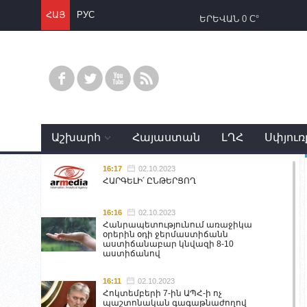
ՀԱՅ
РУС
ԵՐԵՎԱՆ
0 C°
Աշխարհ
Հայաստան
ԼՂՀ
Սփյուռ
16:17
02.10.2023
ՀԱՐԳԵԼԻ՛ ԸՆԹԵՐՑՈՂ
16:16
02.10.2023
Հանրապետությունում առաջիկա
օրերին օդի ջերմաստիճանն
աստիճանաբար կնվազի 8-10
աստիճանով
16:11
02.10.2023
Հոկտեմբերի 7-ին ԱՊՀ-ի ոչ
պաշտոնական գագաթնաժողով