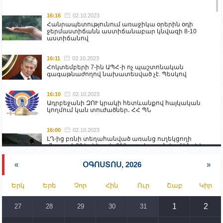
16:16
02.10.2023
Հանրապետությունում առաջիկա օրերին օդի
ջերմաստիճանն աստիճանաբար կնվազի 8-10
աստիճանով
16:11
02.10.2023
Հոկտեմբերի 7-ին ԱՊՀ-ի ոչ պաշտոնական
գագաթնաժողով նախատեսված չէ. Պեսկով
16:10
02.10.2023
Ադրբեջանի ԶՈՒ կրակի հետևանքով հայկական
կողմում կան տուժածներ․ ՀՀ ՊՆ
16:00
02.10.2023
ԼՂ-ից բռնի տեղահանված առանց ուղեկցողի
մնացած 20 երեխա և 216 տարեց գտնվում են ՀՀ
աշխատանքի և սոցիալական հարցերի
նախարարության հոգածության ներքո
«
ՕԳՈՍՏՈՍ, 2026
»
15:30
02.10.2023
Երկ
Երե
Չոր
Հին
Ուր
Շաբ
Կիր
Իրանը կողմ է տարածաշրջանի համար շահավետ
տրանսպորտային հաղորդակցությունների
զարգացմանը, սակայն ոչ՝ միջազգային
1
2
27
28
29
30
31
սահմանների փոփոխությանը