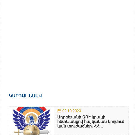
ԿԱՐԴԱԼ ՆԱԵՎ
02.10.2023
Ադրբեջանի ԶՈՒ կրակի
հետևանքով հայկական կողմում
կան տուժածներ․ ՀՀ...