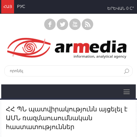
ՀԱՅ
РУС
ԵՐԵՎԱՆ
0 C°
ՀՀ ՊՆ պատվիրակությունն այցելել է
ԱՄՆ ռազմաուսումնական
հաստատություններ