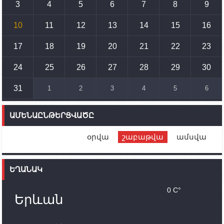
3
4
5
6
7
8
9
15:10
02.10.2023
Պետք է միջոցներ ձեռնարկել Ադրբեջանի կողմից
սպառնալիքները կասեցնելու համար. իսպանացի
10
11
12
13
14
15
16
պատգամավորը Գորիսում է
17
18
19
20
21
22
23
14:54
02.10.2023
Ադրբեջանի ԶՈՒ-ն կրակ է բացել Կութի հատվածում
տեղակայված հայկական դիրքերի անձնակազմի
24
25
26
27
28
29
30
համար սնունդ տեղափոխող մեքենայի
ուղղությամբ
31
1
2
3
4
5
6
14:46
02.10.2023
Մեր երկրները միևնույն մարտահրավերներն
ԱՄԵՆԱԸՆԹԵՐՑՎԱԾԸ
ունեն. կիպրոսցի խորհրդարանականը՝ Ալեն
Սիմոնյանին
օրվա
շաբաթվա
ամսվա
12:00
02.10.2023
Ֆրանսիայի ԱԳ նախարարը կայցելի Հայաստան
ԵՂԱՆԱԿ
11:30
02.10.2023
Սամվել Շահրամանյանն ու մի խումբ
0 C°
պատասխանատուներ կմնան ԼՂ-ում՝ մինչև
Երևան
որոնողափրկարարական աշխատանքների
ավարտը