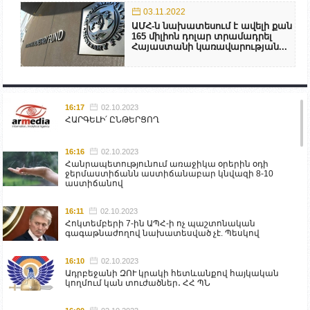
03.11.2022
ԱՄՀ-ն նախատեսում է ավելի քան
165 միլիոն դոլար տրամադրել
Հայաստանի կառավարության...
16:17
02.10.2023
ՀԱՐԳԵԼԻ՛ ԸՆԹԵՐՑՈՂ
16:16
02.10.2023
Հանրապետությունում առաջիկա օրերին օդի
ջերմաստիճանն աստիճանաբար կնվազի 8-10
աստիճանով
16:11
02.10.2023
Հոկտեմբերի 7-ին ԱՊՀ-ի ոչ պաշտոնական
գագաթնաժողով նախատեսված չէ. Պեսկով
16:10
02.10.2023
Ադրբեջանի ԶՈՒ կրակի հետևանքով հայկական
կողմում կան տուժածներ․ ՀՀ ՊՆ