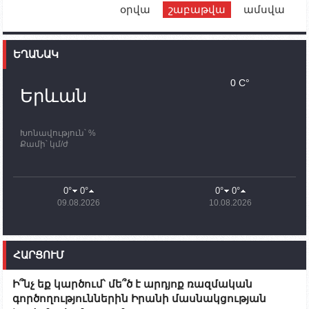
օրվա
շաբաթվա
ամսվա
12:00
02.10.2023
Ֆրանսիայի ԱԳ նախարարը կայցելի Հայաստան
ԵՂԱՆԱԿ
11:30
02.10.2023
Սամվել Շահրամանյանն ու մի խումբ
0 C°
պատասխանատուներ կմնան ԼՂ-ում՝ մինչև
Երևան
որոնողափրկարարական աշխատանքների
ավարտը
Խոնավություն՝ %
11:03
02.10.2023
Քամի՝ կմ/ժ
ՄԱԿ-ի առաքելությունը շատ, շատ, շատ օգտակար
է Արցախի անապատում. Ժան-Քրիստոֆ Բյուսոն
10:43
02.10.2023
0°
0°
0°
0°
Ադրբեջանի փոխվարչապետն այսօր կմեկնի
09.08.2026
10.08.2026
Ստեփանակերտ
10:07
02.10.2023
Սենատոր Գարի Փիթերսը ներկայացրել է
ՀԱՐՑՈՒՄ
օրինագիծ, որն արգելում է ԱՄՆ օգնությունն
Ադրբեջանին
Ի՞նչ եք կարծում՝ մե՞ծ է արդյոք ռազմական
09:38
02.10.2023
գործողություններին Իրանի մասնակցության
Խումբն Արցախում կմնա` մինչև զոհվածների