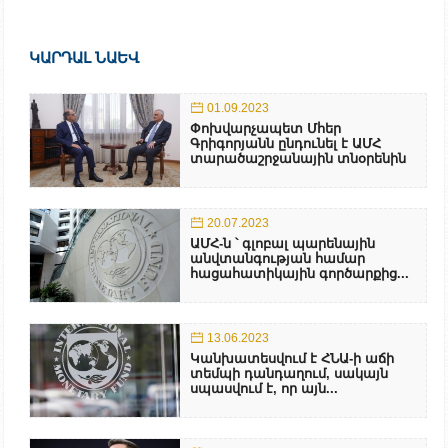
ԿԱՐԴԱԼ ՆԱԵՎ
01.09.2023
Փոխվարչապետ Մհեր
Գրիգորյանն ընդունել է ԱՄՀ
տարածաշրջանային տնօրենին
20.07.2023
ԱՄՀ-ն ՝ գլոբալ պարենային
անվտանգության համար
հացահատիկային գործարքից...
13.06.2023
Կանխատեսվում է ՀՆԱ-ի աճի
տեմպի դանդաղում, սակայն
սպասվում է, որ այն...