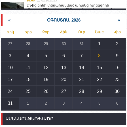
16:00
02.10.2023
ԼՂ-ից բռնի տեղահանված առանց ուղեկցողի
մնացած 20 երեխա և 216 տարեց գտնվում են ՀՀ
աշխատանքի և սոցիալական հարցերի
նախարարության հոգածության ներքո
«
ՕԳՈՍՏՈՍ, 2026
»
15:30
02.10.2023
Երկ
Երե
Չոր
Հին
Ուր
Շաբ
Կիր
Իրանը կողմ է տարածաշրջանի համար շահավետ
տրանսպորտային հաղորդակցությունների
զարգացմանը, սակայն ոչ՝ միջազգային
1
2
27
28
29
30
31
սահմանների փոփոխությանը
3
4
5
6
7
8
9
15:10
02.10.2023
Պետք է միջոցներ ձեռնարկել Ադրբեջանի կողմից
սպառնալիքները կասեցնելու համար. իսպանացի
10
11
12
13
14
15
16
պատգամավորը Գորիսում է
17
18
19
20
21
22
23
14:54
02.10.2023
Ադրբեջանի ԶՈՒ-ն կրակ է բացել Կութի հատվածում
տեղակայված հայկական դիրքերի անձնակազմի
24
25
26
27
28
29
30
համար սնունդ տեղափոխող մեքենայի
ուղղությամբ
31
1
2
3
4
5
6
14:46
02.10.2023
Մեր երկրները միևնույն մարտահրավերներն
ԱՄԵՆԱԸՆԹԵՐՑՎԱԾԸ
ունեն. կիպրոսցի խորհրդարանականը՝ Ալեն
Սիմոնյանին