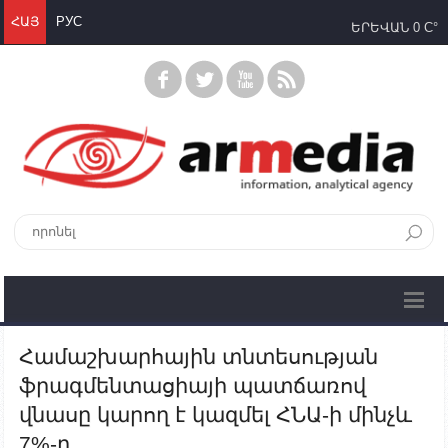
ՀԱՅ
РУС
ԵՐԵՎԱՆ
0 C°
Համաշխարհային տնտեսության
ֆրագմենտացիայի պատճառով
վնասը կարող է կազմել ՀՆԱ-ի մինչև
7%-ը