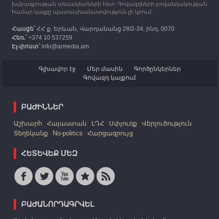
խմբագրության տեսակետների հետ: Գովազդների բովանդակության
համար կայքը պատասխանատվություն չի կրում:
Հասցե՝
ՀՀ ք. Երևան, Վարդանանց 28/2-34, ինդ. 0070
Հեռ.՝
+374 10 537259
Էլ-փոստ՝
info@armedia.am
Գլխավոր էջ
Մեր մասին
Գործընկերներ
Գովազդ կայքում
ԲԱԺԻՆՆԵՐ
Աշխարհ
Հայաստան
ԼՂՀ
Սփյուռք
Վերլուծություն
Տեղեկանք
No-politics
Հարցազրույց
ՀԵՏԵՎԵՔ ՄԵԶ
ԲԱԺԱՆՈՐԴԱԳՐՎԵԼ