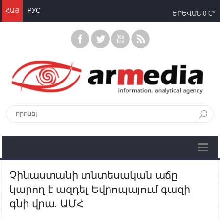
ՀԱՅ
РУС
ԵՐԵՎԱՆ
0 C°
Չինաստանի տնտեսական աճը
կարող է ազդել Եվրոպայում գազի
գնի վրա. ԱՄՀ