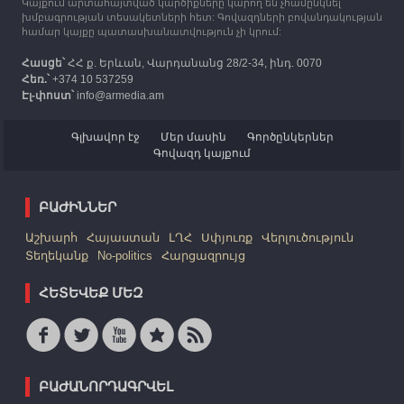
Կայքում արտահայտված կարծիքները կարող են չհամընկնել
խմբագրության տեսակետների հետ: Գովազդների բովանդակության
համար կայքը պատասխանատվություն չի կրում:
Հասցե՝
ՀՀ ք. Երևան, Վարդանանց 28/2-34, ինդ. 0070
Հեռ.՝
+374 10 537259
Էլ-փոստ՝
info@armedia.am
Գլխավոր էջ
Մեր մասին
Գործընկերներ
Գովազդ կայքում
ԲԱԺԻՆՆԵՐ
Աշխարհ
Հայաստան
ԼՂՀ
Սփյուռք
Վերլուծություն
Տեղեկանք
No-politics
Հարցազրույց
ՀԵՏԵՎԵՔ ՄԵԶ
ԲԱԺԱՆՈՐԴԱԳՐՎԵԼ