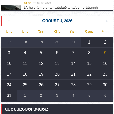
16:00
02.10.2023
ԼՂ-ից բռնի տեղահանված առանց ուղեկցողի
մնացած 20 երեխա և 216 տարեց գտնվում են ՀՀ
աշխատանքի և սոցիալական հարցերի
նախարարության հոգածության ներքո
«
ՕԳՈՍՏՈՍ, 2026
»
15:30
02.10.2023
Երկ
Երե
Չոր
Հին
Ուր
Շաբ
Կիր
Իրանը կողմ է տարածաշրջանի համար շահավետ
տրանսպորտային հաղորդակցությունների
զարգացմանը, սակայն ոչ՝ միջազգային
1
2
27
28
29
30
31
սահմանների փոփոխությանը
3
4
5
6
7
8
9
15:10
02.10.2023
Պետք է միջոցներ ձեռնարկել Ադրբեջանի կողմից
սպառնալիքները կասեցնելու համար. իսպանացի
10
11
12
13
14
15
16
պատգամավորը Գորիսում է
17
18
19
20
21
22
23
14:54
02.10.2023
Ադրբեջանի ԶՈՒ-ն կրակ է բացել Կութի հատվածում
տեղակայված հայկական դիրքերի անձնակազմի
24
25
26
27
28
29
30
համար սնունդ տեղափոխող մեքենայի
ուղղությամբ
31
1
2
3
4
5
6
14:46
02.10.2023
Մեր երկրները միևնույն մարտահրավերներն
ԱՄԵՆԱԸՆԹԵՐՑՎԱԾԸ
ունեն. կիպրոսցի խորհրդարանականը՝ Ալեն
Սիմոնյանին