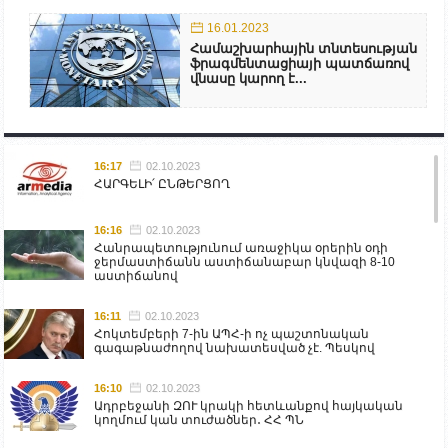
16.01.2023
Համաշխարհային տնտեսության
ֆրագմենտացիայի պատճառով
վնասը կարող է...
16:17
02.10.2023
ՀԱՐԳԵԼԻ՛ ԸՆԹԵՐՑՈՂ
16:16
02.10.2023
Հանրապետությունում առաջիկա օրերին օդի
ջերմաստիճանն աստիճանաբար կնվազի 8-10
աստիճանով
16:11
02.10.2023
Հոկտեմբերի 7-ին ԱՊՀ-ի ոչ պաշտոնական
գագաթնաժողով նախատեսված չէ. Պեսկով
16:10
02.10.2023
Ադրբեջանի ԶՈՒ կրակի հետևանքով հայկական
կողմում կան տուժածներ․ ՀՀ ՊՆ