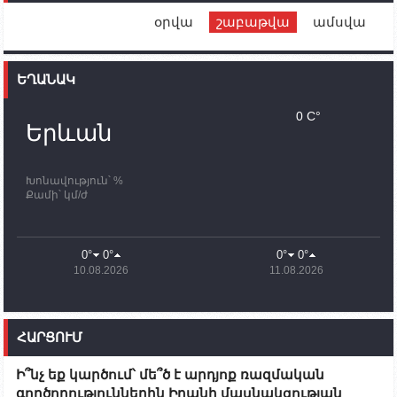
օրվա
շաբաթվա
ամսվա
12:00
02.10.2023
Ֆրանսիայի ԱԳ նախարարը կայցելի Հայաստան
ԵՂԱՆԱԿ
11:30
02.10.2023
Սամվել Շահրամանյանն ու մի խումբ
0 C°
պատասխանատուներ կմնան ԼՂ-ում՝ մինչև
Երևան
որոնողափրկարարական աշխատանքների
ավարտը
Խոնավություն՝ %
11:03
02.10.2023
Քամի՝ կմ/ժ
ՄԱԿ-ի առաքելությունը շատ, շատ, շատ օգտակար
է Արցախի անապատում. Ժան-Քրիստոֆ Բյուսոն
10:43
02.10.2023
0°
0°
0°
0°
Ադրբեջանի փոխվարչապետն այսօր կմեկնի
10.08.2026
11.08.2026
Ստեփանակերտ
10:07
02.10.2023
Սենատոր Գարի Փիթերսը ներկայացրել է
ՀԱՐՑՈՒՄ
օրինագիծ, որն արգելում է ԱՄՆ օգնությունն
Ադրբեջանին
Ի՞նչ եք կարծում՝ մե՞ծ է արդյոք ռազմական
09:38
02.10.2023
գործողություններին Իրանի մասնակցության