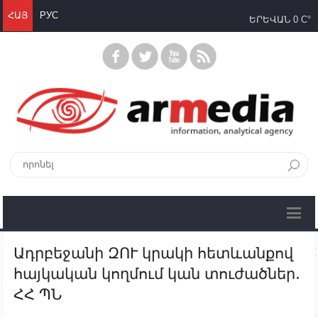
ՀԱՅ
РУС
ԵՐԵՎԱՆ
0 C°
Ադրբեջանի ԶՈՒ կրակի հետևանքով
հայկական կողմում կան տուժածներ․
ՀՀ ՊՆ