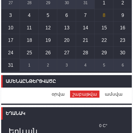
զարգացմանը, սակայն ոչ՝ միջազգային
1
2
27
28
29
30
31
սահմանների փոփոխությանը
3
4
5
6
7
8
9
15:10
02.10.2023
Պետք է միջոցներ ձեռնարկել Ադրբեջանի կողմից
սպառնալիքները կասեցնելու համար. իսպանացի
10
11
12
13
14
15
16
պատգամավորը Գորիսում է
17
18
19
20
21
22
23
14:54
02.10.2023
Ադրբեջանի ԶՈՒ-ն կրակ է բացել Կութի հատվածում
տեղակայված հայկական դիրքերի անձնակազմի
24
25
26
27
28
29
30
համար սնունդ տեղափոխող մեքենայի
ուղղությամբ
31
1
2
3
4
5
6
14:46
02.10.2023
Մեր երկրները միևնույն մարտահրավերներն
ԱՄԵՆԱԸՆԹԵՐՑՎԱԾԸ
ունեն. կիպրոսցի խորհրդարանականը՝ Ալեն
Սիմոնյանին
օրվա
շաբաթվա
ամսվա
12:00
02.10.2023
Ֆրանսիայի ԱԳ նախարարը կայցելի Հայաստան
ԵՂԱՆԱԿ
11:30
02.10.2023
Սամվել Շահրամանյանն ու մի խումբ
0 C°
պատասխանատուներ կմնան ԼՂ-ում՝ մինչև
Երևան
որոնողափրկարարական աշխատանքների