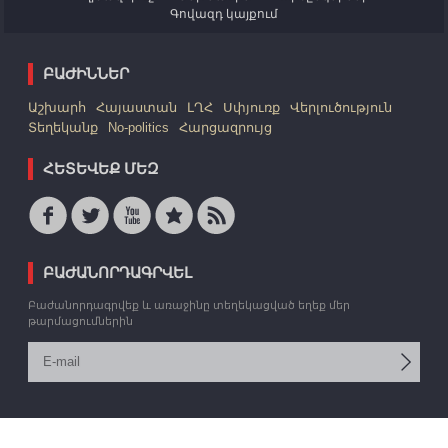
Գովազդ կայքում
ԲԱԺԻՆՆԵՐ
Աշխարհ
Հայաստան
ԼՂՀ
Սփյուռք
Վերլուծություն
Տեղեկանք
No-politics
Հարցազրույց
ՀԵՏԵՎԵՔ ՄԵԶ
ԲԱԺԱՆՈՐԴԱԳՐՎԵԼ
Բաժանորդագրվեք և առաջինը տեղեկացված եղեք մեր
թարմացումներին
© 2006 -2026 «Արմեդիա» ՏՎԳ: Բոլոր իրավունքները պաշտպանված են: