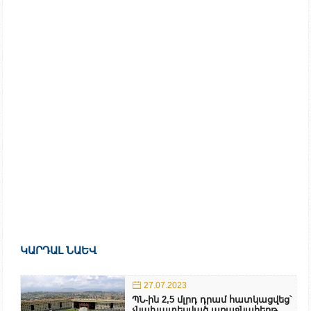
ԿԱՐԴԱԼ ՆԱԵՎ
27.07.2023
ՊՆ-ին 2,5 մլրդ դրամ հատկացվեց՝
չնախատեսված առաջնահերթ