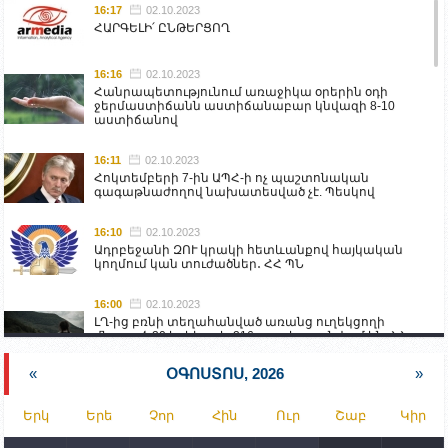
16:17
02.10.2023
ՀԱՐԳԵԼԻ՛ ԸՆԹԵՐՑՈՂ
16:16
02.10.2023
Հանրապետությունում առաջիկա օրերին օդի
ջերմաստիճանն աստիճանաբար կնվազի 8-10
աստիճանով
16:11
02.10.2023
Հոկտեմբերի 7-ին ԱՊՀ-ի ոչ պաշտոնական
գագաթնաժողով նախատեսված չէ. Պեսկով
16:10
02.10.2023
Ադրբեջանի ԶՈՒ կրակի հետևանքով հայկական
կողմում կան տուժածներ․ ՀՀ ՊՆ
16:00
02.10.2023
ԼՂ-ից բռնի տեղահանված առանց ուղեկցողի
մնացած 20 երեխա և 216 տարեց գտնվում են ՀՀ
աշխատանքի և սոցիալական հարցերի
նախարարության հոգածության ներքո
«
ՕԳՈՍՏՈՍ, 2026
»
15:30
02.10.2023
Երկ
Երե
Չոր
Հին
Ուր
Շաբ
Կիր
Իրանը կողմ է տարածաշրջանի համար շահավետ
տրանսպորտային հաղորդակցությունների