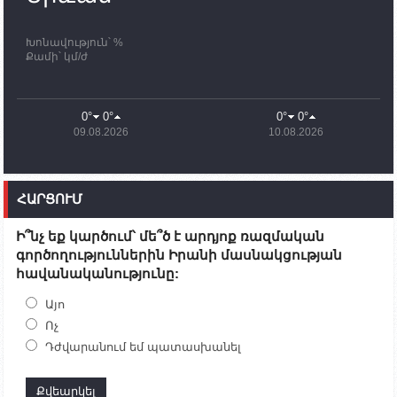
ավարտը
Խոնավություն՝ %
11:03
02.10.2023
Քամի՝ կմ/ժ
ՄԱԿ-ի առաքելությունը շատ, շատ, շատ օգտակար
է Արցախի անապատում. Ժան-Քրիստոֆ Բյուսոն
10:43
02.10.2023
0°
0°
0°
0°
Ադրբեջանի փոխվարչապետն այսօր կմեկնի
09.08.2026
10.08.2026
Ստեփանակերտ
10:07
02.10.2023
Սենատոր Գարի Փիթերսը ներկայացրել է
ՀԱՐՑՈՒՄ
օրինագիծ, որն արգելում է ԱՄՆ օգնությունն
Ադրբեջանին
Ի՞նչ եք կարծում՝ մե՞ծ է արդյոք ռազմական
09:38
02.10.2023
գործողություններին Իրանի մասնակցության
Խումբն Արցախում կմնա` մինչև զոհվածների
հավանականությունը:
աճյունների ու անհետ կորածների
որոնողափրկարարական աշխատանքների
ավարտը. Թադևոսյան
Այո
Ոչ
20:26
30.09.2023
Դժվարանում եմ պատասխանել
Ժամը 18։00-ի դրությամբ ԼՂ-ից բռնի տեղահանված
100․480 անձ արդեն Հայաստանում է