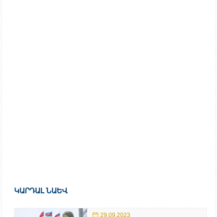
ԿԱՐԴԱԼ ՆԱԵՎ
29.09.2023