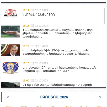
16:17
02.10.2023
ՀԱՐԳԵԼԻ՛ ԸՆԹԵՐՑՈՂ
16:16
02.10.2023
Հանրապետությունում առաջիկա օրերին օդի
ջերմաստիճանն աստիճանաբար կնվազի 8-10
աստիճանով
16:11
02.10.2023
Հոկտեմբերի 7-ին ԱՊՀ-ի ոչ պաշտոնական
գագաթնաժողով նախատեսված չէ. Պեսկով
16:10
02.10.2023
Ադրբեջանի ԶՈՒ կրակի հետևանքով հայկական
կողմում կան տուժածներ․ ՀՀ ՊՆ
16:00
02.10.2023
ԼՂ-ից բռնի տեղահանված առանց ուղեկցողի
մնացած 20 երեխա և 216 տարեց գտնվում են ՀՀ
աշխատանքի և սոցիալական հարցերի
նախարարության հոգածության ներքո
«
ՕԳՈՍՏՈՍ, 2026
»
15:30
02.10.2023