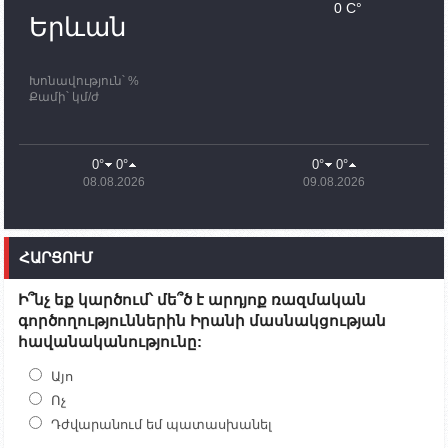
Սամվել Շահրամանյանն ու մի խումբ
0 C°
պատասխանատուներ կմնան ԼՂ-ում՝ մինչև
Երևան
որոնողափրկարարական աշխատանքների
ավարտը
Խոնավություն՝ %
11:03
02.10.2023
Քամի՝ կմ/ժ
ՄԱԿ-ի առաքելությունը շատ, շատ, շատ օգտակար
է Արցախի անապատում. Ժան-Քրիստոֆ Բյուսոն
10:43
02.10.2023
0°
0°
0°
0°
Ադրբեջանի փոխվարչապետն այսօր կմեկնի
08.08.2026
09.08.2026
Ստեփանակերտ
10:07
02.10.2023
Սենատոր Գարի Փիթերսը ներկայացրել է
ՀԱՐՑՈՒՄ
օրինագիծ, որն արգելում է ԱՄՆ օգնությունն
Ադրբեջանին
Ի՞նչ եք կարծում՝ մե՞ծ է արդյոք ռազմական
09:38
02.10.2023
գործողություններին Իրանի մասնակցության
Խումբն Արցախում կմնա` մինչև զոհվածների
հավանականությունը:
աճյունների ու անհետ կորածների
որոնողափրկարարական աշխատանքների
ավարտը. Թադևոսյան
Այո
Ոչ
20:26
30.09.2023
Դժվարանում եմ պատասխանել
Ժամը 18։00-ի դրությամբ ԼՂ-ից բռնի տեղահանված
100․480 անձ արդեն Հայաստանում է