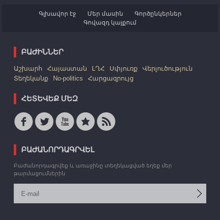
Գլխավոր էջ
Մեր մասին
Գործընկերներ
Գովազդ կայքում
ԲԱԺԻՆՆԵՐ
Աշխարհ
Հայաստան
ԼՂՀ
Սփյուռք
Վերլուծություն
Տեղեկանք
No-politics
Հարցազրույց
ՀԵՏԵՎԵՔ ՄԵԶ
ԲԱԺԱՆՈՐԴԱԳՐՎԵԼ
Բաժանորդագրվեք և առաջինը տեղեկացված եղեք մեր
թարմացումներին