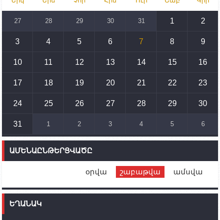
Երկ
Երե
Չոր
Հին
Ուր
Շաբ
Կիր
Իրանը կողմ է տարածաշրջանի համար շահավետ
տրանսպորտային հաղորդակցությունների
զարգացմանը, սակայն ոչ՝ միջազգային
1
2
27
28
29
30
31
սահմանների փոփոխությանը
3
4
5
6
7
8
9
15:10
02.10.2023
Պետք է միջոցներ ձեռնարկել Ադրբեջանի կողմից
սպառնալիքները կասեցնելու համար. իսպանացի
10
11
12
13
14
15
16
պատգամավորը Գորիսում է
17
18
19
20
21
22
23
14:54
02.10.2023
Ադրբեջանի ԶՈՒ-ն կրակ է բացել Կութի հատվածում
տեղակայված հայկական դիրքերի անձնակազմի
24
25
26
27
28
29
30
համար սնունդ տեղափոխող մեքենայի
ուղղությամբ
31
1
2
3
4
5
6
14:46
02.10.2023
Մեր երկրները միևնույն մարտահրավերներն
ԱՄԵՆԱԸՆԹԵՐՑՎԱԾԸ
ունեն. կիպրոսցի խորհրդարանականը՝ Ալեն
Սիմոնյանին
օրվա
շաբաթվա
ամսվա
12:00
02.10.2023
Ֆրանսիայի ԱԳ նախարարը կայցելի Հայաստան
ԵՂԱՆԱԿ
11:30
02.10.2023