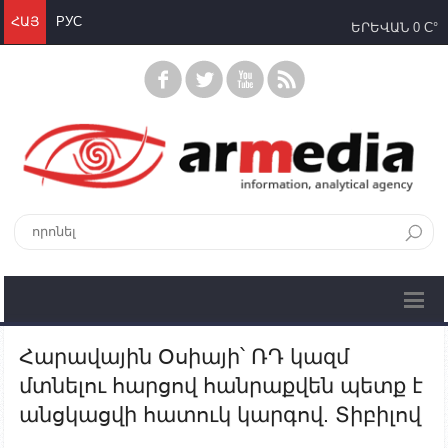
ՀԱՅ
РУС
ԵՐԵՎԱՆ
0 C°
Հարավային Օսիայի՝ ՌԴ կազմ
մտնելու հարցով հանրաքվեն պետք է
անցկացվի հատուկ կարգով. Տիբիլով