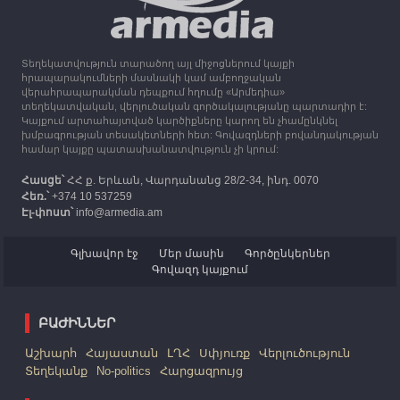
Միացյալ Թագավորությունը 1 միլիոն ֆունտ
ստեռլինգ կհատկացնի՝ աջակցելու Լեռնային
Ղարաբաղից բռնի տեղահանվածներին
Տեղեկատվություն տարածող այլ միջոցներում կայքի
12:25
30.09.2023
հրապարակումների մասնակի կամ ամբողջական
Հայաստան է ժամանել բռնի տեղահանված 100
վերահրապարակման դեպքում հղումը «Արմեդիա»
հազար 417 արցախցի
տեղեկատվական, վերլուծական գործակալությանը պարտադիր է:
Կայքում արտահայտված կարծիքները կարող են չհամընկնել
խմբագրության տեսակետների հետ: Գովազդների բովանդակության
համար կայքը պատասխանատվություն չի կրում:
Հասցե՝
ՀՀ ք. Երևան, Վարդանանց 28/2-34, ինդ. 0070
Հեռ.՝
+374 10 537259
Էլ-փոստ՝
info@armedia.am
Գլխավոր էջ
Մեր մասին
Գործընկերներ
Գովազդ կայքում
ԲԱԺԻՆՆԵՐ
Աշխարհ
Հայաստան
ԼՂՀ
Սփյուռք
Վերլուծություն
Տեղեկանք
No-politics
Հարցազրույց