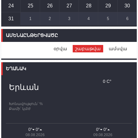
Ադրբեջանի ԶՈՒ-ն կրակ է բացել Կութի հատվածում
տեղակայված հայկական դիրքերի անձնակազմի
24
25
26
27
28
29
30
համար սնունդ տեղափոխող մեքենայի
ուղղությամբ
31
1
2
3
4
5
6
14:46
02.10.2023
Մեր երկրները միևնույն մարտահրավերներն
ԱՄԵՆԱԸՆԹԵՐՑՎԱԾԸ
ունեն. կիպրոսցի խորհրդարանականը՝ Ալեն
Սիմոնյանին
օրվա
շաբաթվա
ամսվա
12:00
02.10.2023
Ֆրանսիայի ԱԳ նախարարը կայցելի Հայաստան
ԵՂԱՆԱԿ
11:30
02.10.2023
Սամվել Շահրամանյանն ու մի խումբ
0 C°
պատասխանատուներ կմնան ԼՂ-ում՝ մինչև
Երևան
որոնողափրկարարական աշխատանքների
ավարտը
Խոնավություն՝ %
11:03
02.10.2023
Քամի՝ կմ/ժ
ՄԱԿ-ի առաքելությունը շատ, շատ, շատ օգտակար
է Արցախի անապատում. Ժան-Քրիստոֆ Բյուսոն
10:43
02.10.2023
0°
0°
0°
0°
Ադրբեջանի փոխվարչապետն այսօր կմեկնի
08.08.2026
09.08.2026
Ստեփանակերտ