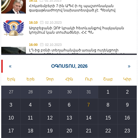
16:11
02.10.2023
Հոկտեմբերի 7-ին ԱՊՀ-ի ոչ պաշտոնական
գագաթնաժողով նախատեսված չէ. Պեսկով
16:10
02.10.2023
Ադրբեջանի ԶՈՒ կրակի հետևանքով հայկական
կողմում կան տուժածներ․ ՀՀ ՊՆ
16:00
02.10.2023
ԼՂ-ից բռնի տեղահանված առանց ուղեկցողի
մնացած 20 երեխա և 216 տարեց գտնվում են ՀՀ
աշխատանքի և սոցիալական հարցերի
նախարարության հոգածության ներքո
«
ՕԳՈՍՏՈՍ, 2026
»
15:30
02.10.2023
Երկ
Երե
Չոր
Հին
Ուր
Շաբ
Կիր
Իրանը կողմ է տարածաշրջանի համար շահավետ
տրանսպորտային հաղորդակցությունների
զարգացմանը, սակայն ոչ՝ միջազգային
1
2
27
28
29
30
31
սահմանների փոփոխությանը
3
4
5
6
7
8
9
15:10
02.10.2023
Պետք է միջոցներ ձեռնարկել Ադրբեջանի կողմից
սպառնալիքները կասեցնելու համար. իսպանացի
10
11
12
13
14
15
16
պատգամավորը Գորիսում է
17
18
19
20
21
22
23
14:54
02.10.2023