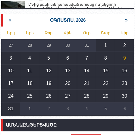
ԼՂ-ից բռնի տեղահանված առանց ուղեկցողի
մնացած 20 երեխա և 216 տարեց գտնվում են ՀՀ
աշխատանքի և սոցիալական հարցերի
նախարարության հոգածության ներքո
«
ՕԳՈՍՏՈՍ, 2026
»
15:30
02.10.2023
Երկ
Երե
Չոր
Հին
Ուր
Շաբ
Կիր
Իրանը կողմ է տարածաշրջանի համար շահավետ
տրանսպորտային հաղորդակցությունների
զարգացմանը, սակայն ոչ՝ միջազգային
1
2
27
28
29
30
31
սահմանների փոփոխությանը
3
4
5
6
7
8
9
15:10
02.10.2023
Պետք է միջոցներ ձեռնարկել Ադրբեջանի կողմից
սպառնալիքները կասեցնելու համար. իսպանացի
10
11
12
13
14
15
16
պատգամավորը Գորիսում է
17
18
19
20
21
22
23
14:54
02.10.2023
Ադրբեջանի ԶՈՒ-ն կրակ է բացել Կութի հատվածում
տեղակայված հայկական դիրքերի անձնակազմի
24
25
26
27
28
29
30
համար սնունդ տեղափոխող մեքենայի
ուղղությամբ
31
1
2
3
4
5
6
14:46
02.10.2023
Մեր երկրները միևնույն մարտահրավերներն
ԱՄԵՆԱԸՆԹԵՐՑՎԱԾԸ
ունեն. կիպրոսցի խորհրդարանականը՝ Ալեն
Սիմոնյանին