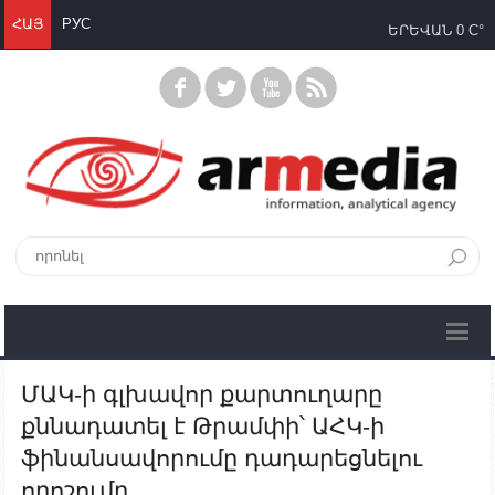
ՀԱՅ
РУС
ԵՐԵՎԱՆ
0 C°
ՄԱԿ-ի գլխավոր քարտուղարը
քննադատել է Թրամփի՝ ԱՀԿ-ի
ֆինանսավորումը դադարեցնելու
որոշումը