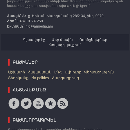
խմբագրության տեսակետների հետ: Գովազդների բովանդակության
համար կայքը պատասխանատվություն չի կրում:
Հասցե՝
ՀՀ ք. Երևան, Վարդանանց 28/2-34, ինդ. 0070
Հեռ.՝
+374 10 537259
Էլ-փոստ՝
info@armedia.am
Գլխավոր էջ
Մեր մասին
Գործընկերներ
Գովազդ կայքում
ԲԱԺԻՆՆԵՐ
Աշխարհ
Հայաստան
ԼՂՀ
Սփյուռք
Վերլուծություն
Տեղեկանք
No-politics
Հարցազրույց
ՀԵՏԵՎԵՔ ՄԵԶ
ԲԱԺԱՆՈՐԴԱԳՐՎԵԼ
Բաժանորդագրվեք և առաջինը տեղեկացված եղեք մեր