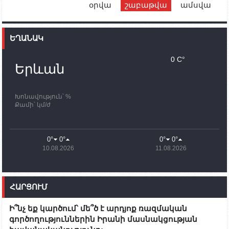
օրվա
շաբաթվա
ամսվա
12:00
02.10.2023
Ֆրանսիայի ԱԳ նախարարը կայցելի Հայաստան
ԵՂԱՆԱԿ
11:30
02.10.2023
Սամվել Շահրամանյանն ու մի խումբ
0 C°
պատասխանատուներ կմնան ԼՂ-ում՝ մինչև
Երևան
որոնողափրկարարական աշխատանքների
ավարտը
Խոնավություն՝ %
11:03
02.10.2023
Քամի՝ կմ/ժ
ՄԱԿ-ի առաքելությունը շատ, շատ, շատ օգտակար
է Արցախի անապատում. Ժան-Քրիստոֆ Բյուսոն
10:43
02.10.2023
0°
0°
0°
0°
Ադրբեջանի փոխվարչապետն այսօր կմեկնի
10.08.2026
11.08.2026
Ստեփանակերտ
10:07
02.10.2023
Սենատոր Գարի Փիթերսը ներկայացրել է
ՀԱՐՑՈՒՄ
օրինագիծ, որն արգելում է ԱՄՆ օգնությունն
Ադրբեջանին
Ի՞նչ եք կարծում՝ մե՞ծ է արդյոք ռազմական
09:38
02.10.2023
գործողություններին Իրանի մասնակցության
Խումբն Արցախում կմնա` մինչև զոհվածների