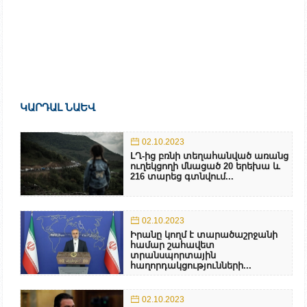
ԿԱՐԴԱԼ ՆԱԵՎ
02.10.2023
ԼՂ-ից բռնի տեղահանված առանց
ուղեկցողի մնացած 20 երեխա և
216 տարեց գտնվում...
02.10.2023
Իրանը կողմ է տարածաշրջանի
համար շահավետ
տրանսպորտային
հաղորդակցությունների...
02.10.2023