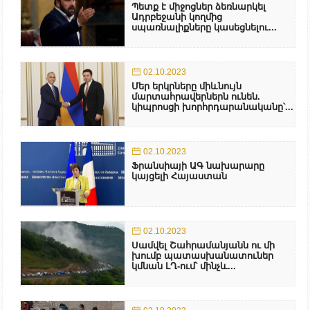
Պետք է միջոցներ ձեռնարկել
Ադրբեջանի կողմից
սպառնալիքները կասեցնելու...
02.10.2023
Մեր երկրները միևնույն
մարտահրավերներն ունեն.
կիպրոսցի խորհրդարանականը՝...
02.10.2023
Ֆրանսիայի ԱԳ նախարարը
կայցելի Հայաստան
02.10.2023
Սամվել Շահրամանյանն ու մի
խումբ պատասխանատուներ
կմնան ԼՂ-ում՝ մինչև...