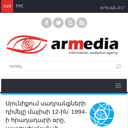
ՀԱՅ
РУС
ԵՐԵՎԱՆ
0 C°
Սյունիքում սադրանքների
դիմելը մայիսի 12-ին՝ 1994-
ի հրադադարի օրը,