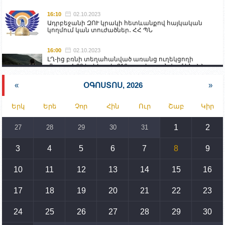
16:10
02.10.2023
Ադրբեջանի ԶՈՒ կրակի հետևանքով հայկական
կողմում կան տուժածներ․ ՀՀ ՊՆ
16:00
02.10.2023
ԼՂ-ից բռնի տեղահանված առանց ուղեկցողի
մնացած 20 երեխա և 216 տարեց գտնվում են ՀՀ
աշխատանքի և սոցիալական հարցերի
նախարարության հոգածության ներքո
«
ՕԳՈՍՏՈՍ, 2026
»
15:30
02.10.2023
Երկ
Երե
Չոր
Հին
Ուր
Շաբ
Կիր
Իրանը կողմ է տարածաշրջանի համար շահավետ
տրանսպորտային հաղորդակցությունների
զարգացմանը, սակայն ոչ՝ միջազգային
1
2
27
28
29
30
31
սահմանների փոփոխությանը
3
4
5
6
7
8
9
15:10
02.10.2023
Պետք է միջոցներ ձեռնարկել Ադրբեջանի կողմից
սպառնալիքները կասեցնելու համար. իսպանացի
10
11
12
13
14
15
16
պատգամավորը Գորիսում է
17
18
19
20
21
22
23
14:54
02.10.2023
Ադրբեջանի ԶՈՒ-ն կրակ է բացել Կութի հատվածում
տեղակայված հայկական դիրքերի անձնակազմի
24
25
26
27
28
29
30
համար սնունդ տեղափոխող մեքենայի
ուղղությամբ