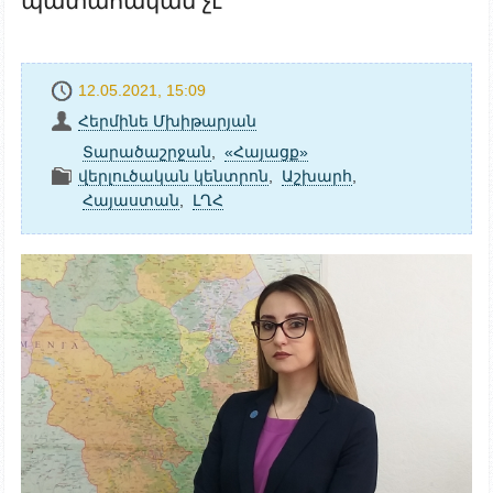
պատահական չէ
12.05.2021, 15:09
Հերմինե Մխիթարյան
Տարածաշրջան
,
«Հայացք»
վերլուծական կենտրոն
,
Աշխարհ
,
Հայաստան
,
ԼՂՀ