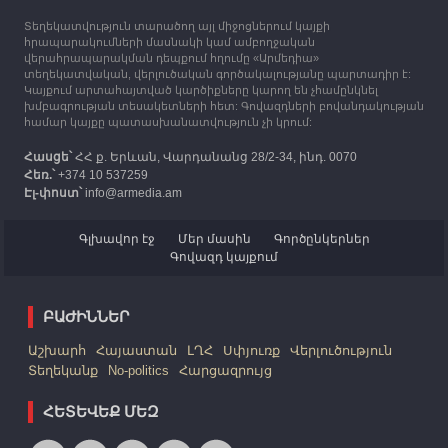
Տեղեկատվություն տարածող այլ միջոցներում կայքի
12:25
30.09.2023
հրապարակումների մասնակի կամ ամբողջական
Հայաստան է ժամանել բռնի տեղահանված 100
վերահրապարակման դեպքում հղումը «Արմեդիա»
հազար 417 արցախցի
տեղեկատվական, վերլուծական գործակալությանը պարտադիր է:
Կայքում արտահայտված կարծիքները կարող են չհամընկնել
խմբագրության տեսակետների հետ: Գովազդների բովանդակության
համար կայքը պատասխանատվություն չի կրում:
Հասցե՝
ՀՀ ք. Երևան, Վարդանանց 28/2-34, ինդ. 0070
Հեռ.՝
+374 10 537259
Էլ-փոստ՝
info@armedia.am
Գլխավոր էջ
Մեր մասին
Գործընկերներ
Գովազդ կայքում
ԲԱԺԻՆՆԵՐ
Աշխարհ
Հայաստան
ԼՂՀ
Սփյուռք
Վերլուծություն
Տեղեկանք
No-politics
Հարցազրույց
ՀԵՏԵՎԵՔ ՄԵԶ