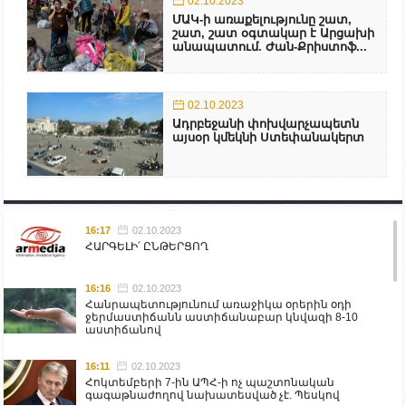
02.10.2023
ՄԱԿ-ի առաքելությունը շատ,
շատ, շատ օգտակար է Արցախի
անապատում. Ժան-Քրիստոֆ...
02.10.2023
Ադրբեջանի փոխվարչապետն
այսօր կմեկնի Ստեփանակերտ
16:17
02.10.2023
ՀԱՐԳԵԼԻ՛ ԸՆԹԵՐՑՈՂ
16:16
02.10.2023
Հանրապետությունում առաջիկա օրերին օդի
ջերմաստիճանն աստիճանաբար կնվազի 8-10
աստիճանով
16:11
02.10.2023
Հոկտեմբերի 7-ին ԱՊՀ-ի ոչ պաշտոնական
գագաթնաժողով նախատեսված չէ. Պեսկով