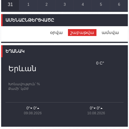
31
1
2
3
4
5
6
14:46
02.10.2023
Մեր երկրները միևնույն մարտահրավերներն
ԱՄԵՆԱԸՆԹԵՐՑՎԱԾԸ
ունեն. կիպրոսցի խորհրդարանականը՝ Ալեն
Սիմոնյանին
օրվա
շաբաթվա
ամսվա
12:00
02.10.2023
Ֆրանսիայի ԱԳ նախարարը կայցելի Հայաստան
ԵՂԱՆԱԿ
11:30
02.10.2023
Սամվել Շահրամանյանն ու մի խումբ
0 C°
պատասխանատուներ կմնան ԼՂ-ում՝ մինչև
Երևան
որոնողափրկարարական աշխատանքների
ավարտը
Խոնավություն՝ %
11:03
02.10.2023
Քամի՝ կմ/ժ
ՄԱԿ-ի առաքելությունը շատ, շատ, շատ օգտակար
է Արցախի անապատում. Ժան-Քրիստոֆ Բյուսոն
10:43
02.10.2023
0°
0°
0°
0°
Ադրբեջանի փոխվարչապետն այսօր կմեկնի
09.08.2026
10.08.2026
Ստեփանակերտ
10:07
02.10.2023