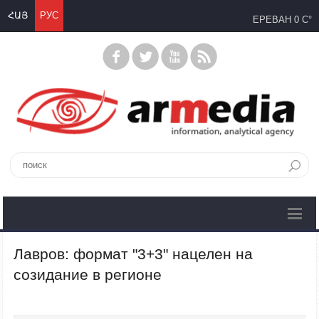
ՀԱՅ
РУС
ЕРЕВАН
0 C°
Лавров: формат "3+3" нацелен на
созидание в регионе