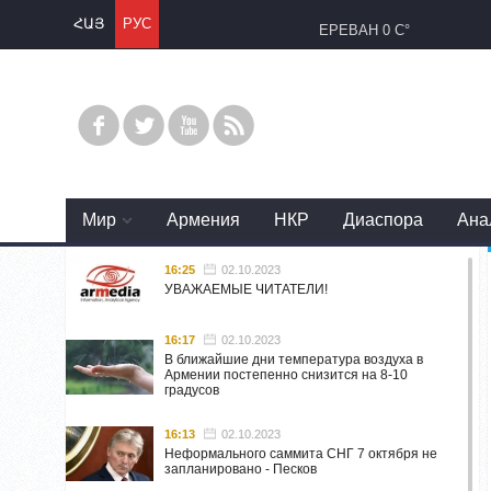
ՀԱՅ
РУС
ЕРЕВАН
0 C°
Mир
Армения
НКР
Диаспора
Ана
16:25
02.10.2023
УВАЖАЕМЫЕ ЧИТАТЕЛИ!
16:17
02.10.2023
В ближайшие дни температура воздуха в
Армении постепенно снизится на 8-10
градусов
16:13
02.10.2023
Неформального саммита СНГ 7 октября не
запланировано - Песков