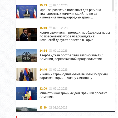
15:43
02.10.2023
Иран за развитие полезных для региона
транспортных коммуникаций, но не за
изменения международных границ
15:10
02.10.2023
Кроме увеличения помощи, необходимы меры
по пресечению угроз Азербайджана:
испанский депутат приехал в Горис
14:54
02.10.2023
Азербайджан обстреляли автомобиль ВС
Армении, перевозивший продовольствие
14:46
02.10.2023
У наших стран одинаковые вызовы: кипрский
парламентарий – Алену Симоняну
12:00
02.10.2023
Министр иностранных дел Франции посетит
Армению
11:30
02.10.2023
Самвел Шахраманян и группа ответственных
лиц останутся в Нагорном Карабахе до