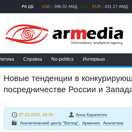
USD
- 396.02 АМД
EUR
- 431.27 АМД
РА ЦБ
+0,02
+
литика
Справка
No-politics
Интервью
Новые тенденции в конкурирую
посредничестве России и Запад
07.03.2023, 20:30
Анна Карапетян
Аналитический центр "Взгляд"
,
Армения
,
Аналитика