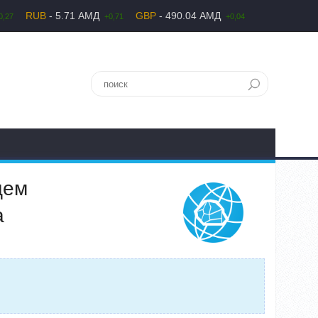
RUB
- 5.71 АМД
GBP
- 490.04 АМД
0,27
+0,71
+0,04
щем
а