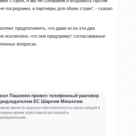
мих сторон, и мы не собираемся возражать против
е посредники, а партнеры для обеих стран", - сказал
воляют предположить, что даже если эти два
не исключено, что они предпримут согласованные
еленных вопросах.
кол Пашинян провел телефонный разговор
председателем ЕС Шарлем Мишелем
емьер-министр выразил обеспокоенность нарастающей в
леднее время агрессивной риторикой и
вокационными...