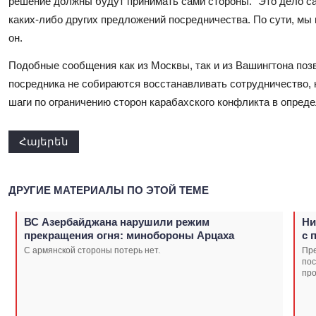
решение должны будут принимать сами стороны. "Это дело са
каких-либо других предложений посредничества. По сути, мы н
он.
Подобные сообщения как из Москвы, так и из Вашингтона поз
посредника не собираются восстанавливать сотрудничество, 
шаги по ограничению сторон карабахского конфликта в опред
Հայերեն
ДРУГИЕ МАТЕРИАЛЫ ПО ЭТОЙ ТЕМЕ
ВС Азербайджана нарушили режим
Ни
прекращения огня: минобороны Арцаха
с 
С армянской стороны потерь нет.
Пр
пос
про