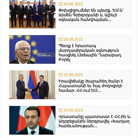
26.09.2023
Փոխզիջումներ են պետք․ ԵՄ-ն`
Արմեն Գրիգորյանի և Ալիևի
օգնական հանդիպման...
26.09.2023
Պետք է հրատապ
մարդասիրական օգնություն
հասցնել Լեռնային Ղարաբաղ.
Բորել
25.09.2023
Իրավիճակը ծայրահեղ ծանր է
Հայաստանի եւ հայ ժողովրդի
համար. ՀՀ-ում ԵՄ...
23.09.2023
Վրաստանը պատրաստ է ՀՀ-ին և
Ադրբեջանին ներգրավել «Խաղաղ
հարեւանության...