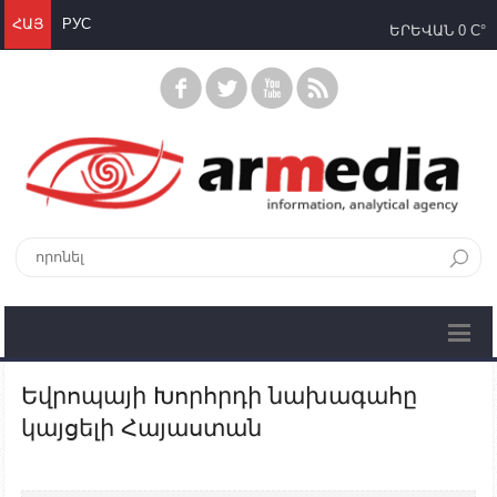
ՀԱՅ
РУС
ԵՐԵՎԱՆ
0 C°
Եվրոպայի Խորհրդի նախագահը
կայցելի Հայաստան