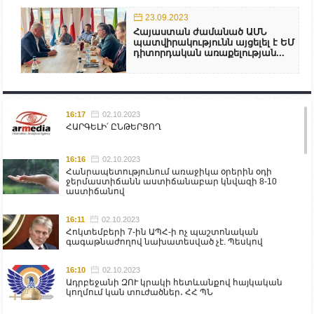
23.09.2023
Հայաստան ժամանած ԱՄՆ
պատվիրակությունն այցելել է ԵՄ
դիտորդական առաքելության...
16:17
02.10.2023
ՀԱՐԳԵԼԻ՛ ԸՆԹԵՐՑՈՂ
16:16
02.10.2023
Հանրապետությունում առաջիկա օրերին օդի
ջերմաստիճանն աստիճանաբար կնվազի 8-10
աստիճանով
16:11
02.10.2023
Հոկտեմբերի 7-ին ԱՊՀ-ի ոչ պաշտոնական
գագաթնաժողով նախատեսված չէ. Պեսկով
16:10
02.10.2023
Ադրբեջանի ԶՈՒ կրակի հետևանքով հայկական
կողմում կան տուժածներ․ ՀՀ ՊՆ