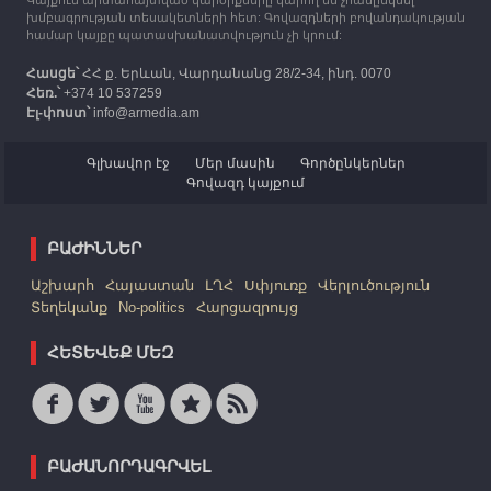
խմբագրության տեսակետների հետ: Գովազդների բովանդակության
համար կայքը պատասխանատվություն չի կրում:
Հասցե՝
ՀՀ ք. Երևան, Վարդանանց 28/2-34, ինդ. 0070
Հեռ.՝
+374 10 537259
Էլ-փոստ՝
info@armedia.am
Գլխավոր էջ
Մեր մասին
Գործընկերներ
Գովազդ կայքում
ԲԱԺԻՆՆԵՐ
Աշխարհ
Հայաստան
ԼՂՀ
Սփյուռք
Վերլուծություն
Տեղեկանք
No-politics
Հարցազրույց
ՀԵՏԵՎԵՔ ՄԵԶ
ԲԱԺԱՆՈՐԴԱԳՐՎԵԼ