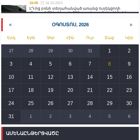
16:00
02.10.2023
ԼՂ-ից բռնի տեղահանված առանց ուղեկցողի
մնացած 20 երեխա և 216 տարեց գտնվում են ՀՀ
աշխատանքի և սոցիալական հարցերի
նախարարության հոգածության ներքո
«
ՕԳՈՍՏՈՍ, 2026
»
15:30
02.10.2023
Երկ
Երե
Չոր
Հին
Ուր
Շաբ
Կիր
Իրանը կողմ է տարածաշրջանի համար շահավետ
տրանսպորտային հաղորդակցությունների
զարգացմանը, սակայն ոչ՝ միջազգային
1
2
27
28
29
30
31
սահմանների փոփոխությանը
3
4
5
6
7
8
9
15:10
02.10.2023
Պետք է միջոցներ ձեռնարկել Ադրբեջանի կողմից
սպառնալիքները կասեցնելու համար. իսպանացի
10
11
12
13
14
15
16
պատգամավորը Գորիսում է
17
18
19
20
21
22
23
14:54
02.10.2023
Ադրբեջանի ԶՈՒ-ն կրակ է բացել Կութի հատվածում
տեղակայված հայկական դիրքերի անձնակազմի
24
25
26
27
28
29
30
համար սնունդ տեղափոխող մեքենայի
ուղղությամբ
31
1
2
3
4
5
6
14:46
02.10.2023
Մեր երկրները միևնույն մարտահրավերներն
ԱՄԵՆԱԸՆԹԵՐՑՎԱԾԸ
ունեն. կիպրոսցի խորհրդարանականը՝ Ալեն
Սիմոնյանին