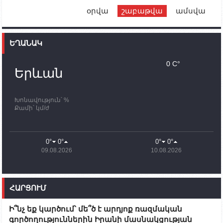
օրվա
շաբաթվա
ամսվա
12:00
02.10.2023
Ֆրանսիայի ԱԳ նախարարը կայցելի Հայաստան
ԵՂԱՆԱԿ
11:30
02.10.2023
Սամվել Շահրամանյանն ու մի խումբ
0 C°
պատասխանատուներ կմնան ԼՂ-ում՝ մինչև
Երևան
որոնողափրկարարական աշխատանքների
ավարտը
Խոնավություն՝ %
11:03
02.10.2023
Քամի՝ կմ/ժ
ՄԱԿ-ի առաքելությունը շատ, շատ, շատ օգտակար
է Արցախի անապատում. Ժան-Քրիստոֆ Բյուսոն
10:43
02.10.2023
0°
0°
0°
0°
Ադրբեջանի փոխվարչապետն այսօր կմեկնի
09.08.2026
10.08.2026
Ստեփանակերտ
10:07
02.10.2023
Սենատոր Գարի Փիթերսը ներկայացրել է
ՀԱՐՑՈՒՄ
օրինագիծ, որն արգելում է ԱՄՆ օգնությունն
Ադրբեջանին
Ի՞նչ եք կարծում՝ մե՞ծ է արդյոք ռազմական
09:38
02.10.2023
գործողություններին Իրանի մասնակցության