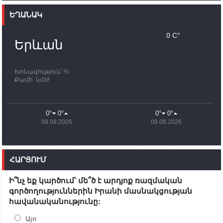
Ֆրանսիայի ԱԳ նախարարը կայցելի Հայաստան
ԵՂԱՆԱԿ
11:30
02.10.2023
Սամվել Շահրամանյանն ու մի խումբ
0 C°
պատասխանատուներ կմնան ԼՂ-ում՝ մինչև
Երևան
որոնողափրկարարական աշխատանքների
ավարտը
Խոնավություն՝ %
11:03
02.10.2023
Քամի՝ կմ/ժ
ՄԱԿ-ի առաքելությունը շատ, շատ, շատ օգտակար
է Արցախի անապատում. Ժան-Քրիստոֆ Բյուսոն
10:43
02.10.2023
0°
0°
0°
0°
Ադրբեջանի փոխվարչապետն այսօր կմեկնի
08.08.2026
09.08.2026
Ստեփանակերտ
10:07
02.10.2023
Սենատոր Գարի Փիթերսը ներկայացրել է
ՀԱՐՑՈՒՄ
օրինագիծ, որն արգելում է ԱՄՆ օգնությունն
Ադրբեջանին
Ի՞նչ եք կարծում՝ մե՞ծ է արդյոք ռազմական
09:38
02.10.2023
գործողություններին Իրանի մասնակցության
Խումբն Արցախում կմնա` մինչև զոհվածների
հավանականությունը:
աճյունների ու անհետ կորածների
որոնողափրկարարական աշխատանքների
ավարտը. Թադևոսյան
Այո