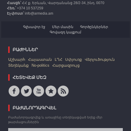
Հասցե՝
ՀՀ ք. Երևան, Վարդանանց 28/2-34, ինդ. 0070
Հեռ.՝
+374 10 537259
Էլ-փոստ՝
info@armedia.am
Գլխավոր էջ
Մեր մասին
Գործընկերներ
Գովազդ կայքում
ԲԱԺԻՆՆԵՐ
Աշխարհ
Հայաստան
ԼՂՀ
Սփյուռք
Վերլուծություն
Տեղեկանք
No-politics
Հարցազրույց
ՀԵՏԵՎԵՔ ՄԵԶ
ԲԱԺԱՆՈՐԴԱԳՐՎԵԼ
Բաժանորդագրվեք և առաջինը տեղեկացված եղեք մեր
թարմացումներին