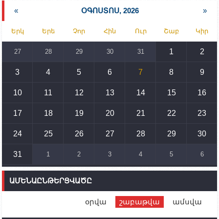
նախարարության հոգածության ներքո
«
ՕԳՈՍՏՈՍ, 2026
»
15:30
02.10.2023
Երկ
Երե
Չոր
Հին
Ուր
Շաբ
Կիր
Իրանը կողմ է տարածաշրջանի համար շահավետ
տրանսպորտային հաղորդակցությունների
զարգացմանը, սակայն ոչ՝ միջազգային
1
2
27
28
29
30
31
սահմանների փոփոխությանը
3
4
5
6
7
8
9
15:10
02.10.2023
Պետք է միջոցներ ձեռնարկել Ադրբեջանի կողմից
սպառնալիքները կասեցնելու համար. իսպանացի
10
11
12
13
14
15
16
պատգամավորը Գորիսում է
17
18
19
20
21
22
23
14:54
02.10.2023
Ադրբեջանի ԶՈՒ-ն կրակ է բացել Կութի հատվածում
տեղակայված հայկական դիրքերի անձնակազմի
24
25
26
27
28
29
30
համար սնունդ տեղափոխող մեքենայի
ուղղությամբ
31
1
2
3
4
5
6
14:46
02.10.2023
Մեր երկրները միևնույն մարտահրավերներն
ԱՄԵՆԱԸՆԹԵՐՑՎԱԾԸ
ունեն. կիպրոսցի խորհրդարանականը՝ Ալեն
Սիմոնյանին
օրվա
շաբաթվա
ամսվա
12:00
02.10.2023