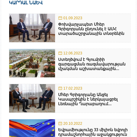
ԿԱՐԴԱԼ ՆԱԵՎ
01.09.2023
Փոխվարչապետ Մհեր
Գրիգորյանն ընդունել է ԱՄՀ
տարածաշրջանային տնօրենին
12.06.2023
Ստեղծվում է Գյումրիի
զարգացման ռազմավարության
մշակման աշխատանքային...
17.02.2023
Մհեր Գրիգորյանը Անջեյ
Կասպրշիկին է ներկայացրել
Լեռնային Ղարաբաղում...
20.10.2022
Եվրամիությունը 33 միլիոն եվրոյի
դրամաշնորհային աջակցություն