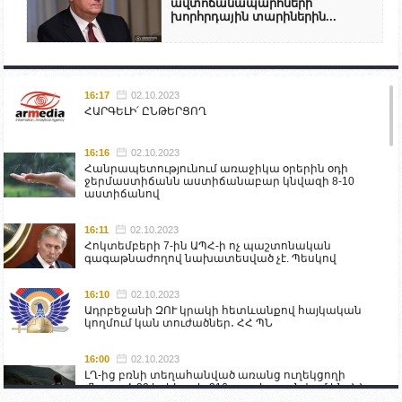
ավտոճանապարհների՝
խորհրդային տարիներին...
16:17
02.10.2023
ՀԱՐԳԵԼԻ՛ ԸՆԹԵՐՑՈՂ
16:16
02.10.2023
Հանրապետությունում առաջիկա օրերին օդի
ջերմաստիճանն աստիճանաբար կնվազի 8-10
աստիճանով
16:11
02.10.2023
Հոկտեմբերի 7-ին ԱՊՀ-ի ոչ պաշտոնական
գագաթնաժողով նախատեսված չէ. Պեսկով
16:10
02.10.2023
Ադրբեջանի ԶՈՒ կրակի հետևանքով հայկական
կողմում կան տուժածներ․ ՀՀ ՊՆ
16:00
02.10.2023
ԼՂ-ից բռնի տեղահանված առանց ուղեկցողի
մնացած 20 երեխա և 216 տարեց գտնվում են ՀՀ
աշխատանքի և սոցիալական հարցերի