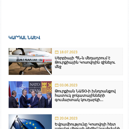
ԿԱՐԴԱԼ ՆԱԵՎ
18.07.2023
Սերբիայի ՊՆ-ն մեղադրում է
Թուրքիային Կոսովոյին զինելու
մեջ
03.06.2023
Թուրքիան ՆԱՏՕ-ի խնդրանքով
հատուկ ջոկատայինների
գումարտակ կուղարկի...
20.04.2023
Եվրամիությունը Կոսովոյի հետ
առանց վիզայի ռեժիմ կսահմանի