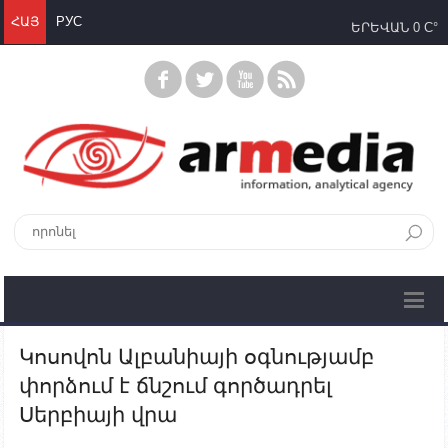
ՀԱՅ
РУС
ԵՐԵՎԱՆ
0 C°
Կոսովոն Ալբանիայի օգնությամբ
փորձում է ճնշում գործադրել
Սերբիայի վրա