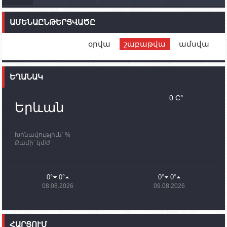
14:46
02.10.2023
Մեր երկրները միևնույն մարտահրավերներն
ԱՄԵՆԱԸՆԹԵՐՑՎԱԾԸ
ունեն. կիպրոսցի խորհրդարանականը՝ Ալեն
Սիմոնյանին
օրվա
շաբաթվա
ամսվա
12:00
02.10.2023
Ֆրանսիայի ԱԳ նախարարը կայցելի Հայաստան
ԵՂԱՆԱԿ
11:30
02.10.2023
Սամվել Շահրամանյանն ու մի խումբ
0 C°
պատասխանատուներ կմնան ԼՂ-ում՝ մինչև
Երևան
որոնողափրկարարական աշխատանքների
ավարտը
Խոնավություն՝ %
11:03
02.10.2023
Քամի՝ կմ/ժ
ՄԱԿ-ի առաքելությունը շատ, շատ, շատ օգտակար
է Արցախի անապատում. Ժան-Քրիստոֆ Բյուսոն
10:43
02.10.2023
0°
0°
0°
0°
Ադրբեջանի փոխվարչապետն այսօր կմեկնի
08.08.2026
09.08.2026
Ստեփանակերտ
10:07
02.10.2023
Սենատոր Գարի Փիթերսը ներկայացրել է
ՀԱՐՑՈՒՄ
օրինագիծ, որն արգելում է ԱՄՆ օգնությունն