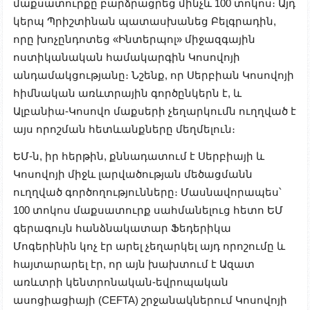
մաքսատուրքը բարձրացրեց մինչև 100 տոկոս։ Այդ
կերպ Պրիշտինան պատասխանեց Բելգրադին,
որը խոչընդոտեց «Ինտերպոլ» միջազգային
ոստիկանական համակարգին Կոսովոյի
անդամակցությանը։ Նշենք, որ Սերբիան Կոսովոյի
հիմնական առևտրային գործընկերն է, և
Ալբանիա-Կոսովո մաքսերի չեղարկումն ուղղված է
այս որոշման հետևանքները մեղմելուն։
ԵՄ-ն, իր հերթին, քննադատում է Սերբիայի և
Կոսովոյի միջև լարվածության մեծացմանն
ուղղված գործողությունները։ Մասնավորապես՝
100 տոկոս մաքսատուրք սահմանելուց հետո ԵՄ
գերագույն հանձնակատար Ֆեդերիկա
Մոգերինին կոչ էր արել չեղարկել այդ որոշումը և
հայտարարել էր, որ այն խախտում է Ազատ
առևտրի կենտրոնական-եվրոպական
ասոցիացիայի (CEFTA) շրջանակներում Կոսովոյի