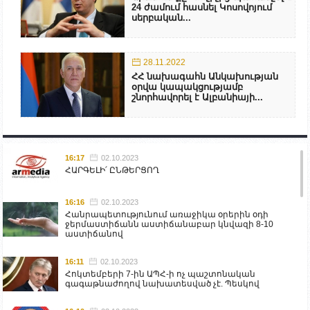
24 ժամում հասնել Կոսովոյում
սերբական...
28.11.2022
ՀՀ նախագահն Անկախության
օրվա կապակցությամբ
շնորհավորել է Ալբանիայի...
16:17
02.10.2023
ՀԱՐԳԵԼԻ՛ ԸՆԹԵՐՑՈՂ
16:16
02.10.2023
Հանրապետությունում առաջիկա օրերին օդի
ջերմաստիճանն աստիճանաբար կնվազի 8-10
աստիճանով
16:11
02.10.2023
Հոկտեմբերի 7-ին ԱՊՀ-ի ոչ պաշտոնական
գագաթնաժողով նախատեսված չէ. Պեսկով