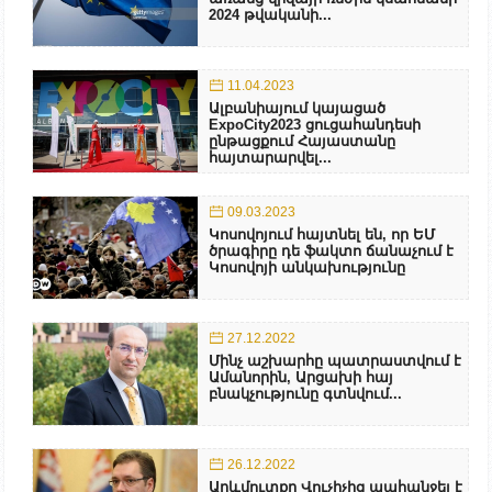
2024 թվականի...
11.04.2023
Ալբանիայում կայացած
ExpoCity2023 ցուցահանդեսի
ընթացքում Հայաստանը
հայտարարվել...
09.03.2023
Կոսովոյում հայտնել են, որ ԵՄ
ծրագիրը դե ֆակտո ճանաչում է
Կոսովոյի անկախությունը
27.12.2022
Մինչ աշխարհը պատրաստվում է
Ամանորին, Արցախի հայ
բնակչությունը գտնվում...
26.12.2022
Արևմուտքը Վուչիչից պահանջել է