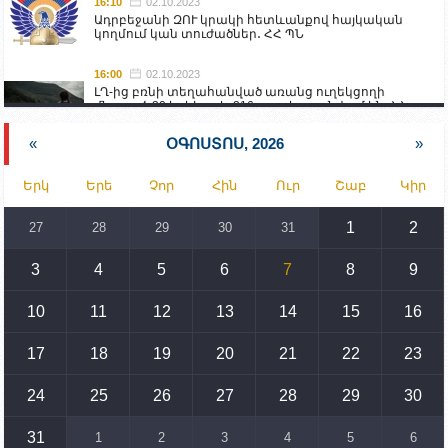
16:10
02.10.2023
Ադրբեջանի ԶՈՒ կրակի հետևանքով հայկական
կողմում կան տուժածներ․ ՀՀ ՊՆ
16:00
02.10.2023
ԼՂ-ից բռնի տեղահանված առանց ուղեկցողի
մնացած 20 երեխա և 216 տարեց գտնվում են ՀՀ
աշխատանքի և սոցիալական հարցերի
նախարարության հոգածության ներքո
«
ՕԳՈՍՏՈՍ, 2026
»
15:30
02.10.2023
Երկ
Երե
Չոր
Հին
Ուր
Շաբ
Կիր
Իրանը կողմ է տարածաշրջանի համար շահավետ
տրանսպորտային հաղորդակցությունների
զարգացմանը, սակայն ոչ՝ միջազգային
1
2
27
28
29
30
31
սահմանների փոփոխությանը
3
4
5
6
7
8
9
15:10
02.10.2023
Պետք է միջոցներ ձեռնարկել Ադրբեջանի կողմից
սպառնալիքները կասեցնելու համար. իսպանացի
10
11
12
13
14
15
16
պատգամավորը Գորիսում է
17
18
19
20
21
22
23
14:54
02.10.2023
Ադրբեջանի ԶՈՒ-ն կրակ է բացել Կութի հատվածում
տեղակայված հայկական դիրքերի անձնակազմի
24
25
26
27
28
29
30
համար սնունդ տեղափոխող մեքենայի
ուղղությամբ
31
1
2
3
4
5
6