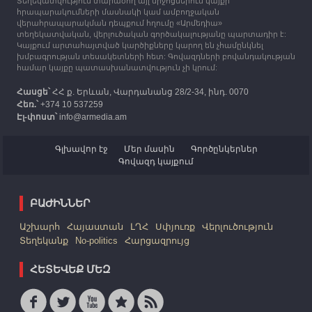
Տեղեկատվություն տարածող այլ միջոցներում կայքի
12:25
30.09.2023
հրապարակումների մասնակի կամ ամբողջական
Հայաստան է ժամանել բռնի տեղահանված 100
վերահրապարակման դեպքում հղումը «Արմեդիա»
հազար 417 արցախցի
տեղեկատվական, վերլուծական գործակալությանը պարտադիր է:
Կայքում արտահայտված կարծիքները կարող են չհամընկնել
խմբագրության տեսակետների հետ: Գովազդների բովանդակության
համար կայքը պատասխանատվություն չի կրում:
Հասցե՝
ՀՀ ք. Երևան, Վարդանանց 28/2-34, ինդ. 0070
Հեռ.՝
+374 10 537259
Էլ-փոստ՝
info@armedia.am
Գլխավոր էջ
Մեր մասին
Գործընկերներ
Գովազդ կայքում
ԲԱԺԻՆՆԵՐ
Աշխարհ
Հայաստան
ԼՂՀ
Սփյուռք
Վերլուծություն
Տեղեկանք
No-politics
Հարցազրույց
ՀԵՏԵՎԵՔ ՄԵԶ