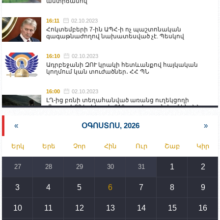
աստիճանով
16:11
02.10.2023
Հոկտեմբերի 7-ին ԱՊՀ-ի ոչ պաշտոնական
գագաթնաժողով նախատեսված չէ. Պեսկով
16:10
02.10.2023
Ադրբեջանի ԶՈՒ կրակի հետևանքով հայկական
կողմում կան տուժածներ․ ՀՀ ՊՆ
16:00
02.10.2023
ԼՂ-ից բռնի տեղահանված առանց ուղեկցողի
մնացած 20 երեխա և 216 տարեց գտնվում են ՀՀ
աշխատանքի և սոցիալական հարցերի
նախարարության հոգածության ներքո
«
ՕԳՈՍՏՈՍ, 2026
»
15:30
02.10.2023
Երկ
Երե
Չոր
Հին
Ուր
Շաբ
Կիր
Իրանը կողմ է տարածաշրջանի համար շահավետ
տրանսպորտային հաղորդակցությունների
զարգացմանը, սակայն ոչ՝ միջազգային
1
2
27
28
29
30
31
սահմանների փոփոխությանը
3
4
5
6
7
8
9
15:10
02.10.2023
Պետք է միջոցներ ձեռնարկել Ադրբեջանի կողմից
սպառնալիքները կասեցնելու համար. իսպանացի
10
11
12
13
14
15
16
պատգամավորը Գորիսում է