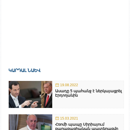
ԿԱՐԴԱԼ ՆԱԵՎ
19.08.2022
Ասադը 5 պահանջ է ներկայացրել
Էրդողանին
15.03.2021
Հռոմի պապը Սիրիայում
քաղաքացիական պատերազմը