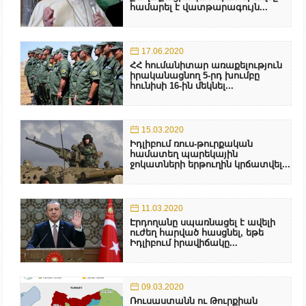
համարել է վատթարագույն...
17.06.2020
ՀՀ հումանիտար առաքելություն
իրականացնող 5-րդ խումբը
հունիսի 16-ին մեկնել...
15.03.2020
Իդլիբում ռուս-թուրքական
համատեղ պարեկային
ջոկատների երթուղին կրճատվել...
11.03.2020
Էրդողանը սպառնացել է ավելի
ուժեղ հարված հասցնել, եթե
Իդլիբում իրավիճակը...
09.03.2020
Ռուսաստանն ու Թուրքիան