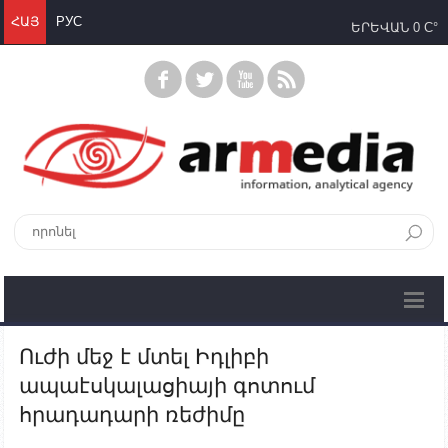
ՀԱՅ
РУС
ԵՐԵՎԱՆ
0 C°
Ուժի մեջ է մտել Իդլիբի
ապաէսկալացիայի գոտում
հրադադարի ռեժիմը