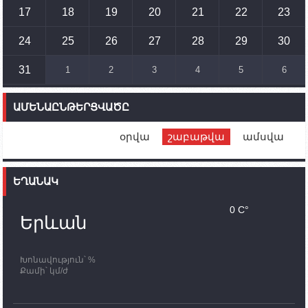
17
18
19
20
21
22
23
14:54
02.10.2023
Ադրբեջանի ԶՈՒ-ն կրակ է բացել Կութի հատվածում
տեղակայված հայկական դիրքերի անձնակազմի
24
25
26
27
28
29
30
համար սնունդ տեղափոխող մեքենայի
ուղղությամբ
31
1
2
3
4
5
6
14:46
02.10.2023
Մեր երկրները միևնույն մարտահրավերներն
ԱՄԵՆԱԸՆԹԵՐՑՎԱԾԸ
ունեն. կիպրոսցի խորհրդարանականը՝ Ալեն
Սիմոնյանին
օրվա
շաբաթվա
ամսվա
12:00
02.10.2023
Ֆրանսիայի ԱԳ նախարարը կայցելի Հայաստան
ԵՂԱՆԱԿ
11:30
02.10.2023
Սամվել Շահրամանյանն ու մի խումբ
0 C°
պատասխանատուներ կմնան ԼՂ-ում՝ մինչև
Երևան
որոնողափրկարարական աշխատանքների
ավարտը
Խոնավություն՝ %
11:03
02.10.2023
Քամի՝ կմ/ժ
ՄԱԿ-ի առաքելությունը շատ, շատ, շատ օգտակար
է Արցախի անապատում. Ժան-Քրիստոֆ Բյուսոն