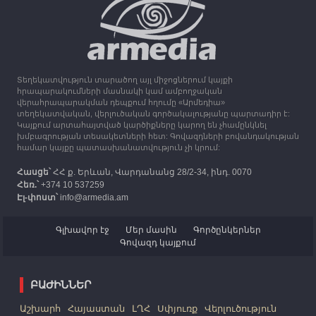
13:16
30.09.2023
Միացյալ Թագավորությունը 1 միլիոն ֆունտ
ստեռլինգ կհատկացնի՝ աջակցելու Լեռնային
Ղարաբաղից բռնի տեղահանվածներին
Տեղեկատվություն տարածող այլ միջոցներում կայքի
12:25
30.09.2023
հրապարակումների մասնակի կամ ամբողջական
Հայաստան է ժամանել բռնի տեղահանված 100
վերահրապարակման դեպքում հղումը «Արմեդիա»
հազար 417 արցախցի
տեղեկատվական, վերլուծական գործակալությանը պարտադիր է:
Կայքում արտահայտված կարծիքները կարող են չհամընկնել
խմբագրության տեսակետների հետ: Գովազդների բովանդակության
համար կայքը պատասխանատվություն չի կրում:
Հասցե՝
ՀՀ ք. Երևան, Վարդանանց 28/2-34, ինդ. 0070
Հեռ.՝
+374 10 537259
Էլ-փոստ՝
info@armedia.am
Գլխավոր էջ
Մեր մասին
Գործընկերներ
Գովազդ կայքում
ԲԱԺԻՆՆԵՐ
Աշխարհ
Հայաստան
ԼՂՀ
Սփյուռք
Վերլուծություն