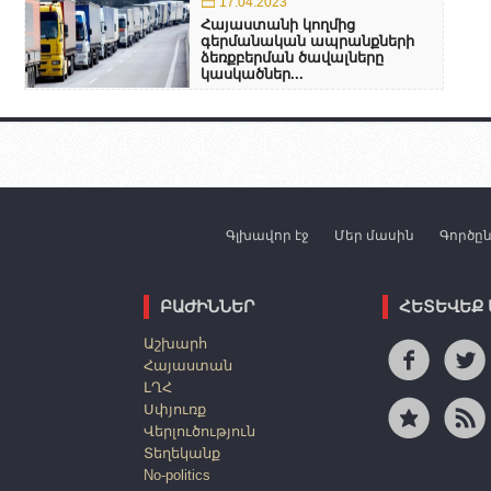
17.04.2023
Հայաստանի կողմից
գերմանական ապրանքների
ձեռքբերման ծավալները
կասկածներ...
Գլխավոր էջ
Մեր մասին
Գործը
ԲԱԺԻՆՆԵՐ
ՀԵՏԵՎԵՔ
Աշխարհ
Հայաստան
ԼՂՀ
Սփյուռք
Վերլուծություն
Տեղեկանք
No-politics