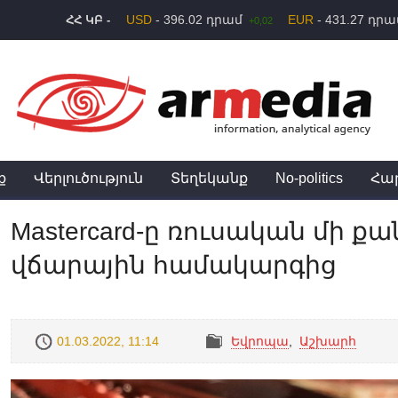
USD
- 396.02 դրամ
EUR
- 431.27 դր
ՀՀ ԿԲ -
+0,02
ք
Վերլուծություն
Տեղեկանք
No-politics
Հա
Mastercard-ը ռուսական մի ք
վճարային համակարգից
01.03.2022, 11:14
Եվրոպա
,
Աշխարհ