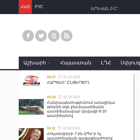
ՀԱՅ
РУС
ԵՐԵՎԱՆ
0 C°
Աշխարհ
Հայաստան
ԼՂՀ
Սփյուռ
16:17
02.10.2023
ՀԱՐԳԵԼԻ՛ ԸՆԹԵՐՑՈՂ
16:16
02.10.2023
Հանրապետությունում առաջիկա
օրերին օդի ջերմաստիճանն
աստիճանաբար կնվազի 8-10
աստիճանով
16:11
02.10.2023
Հոկտեմբերի 7-ին ԱՊՀ-ի ոչ
պաշտոնական գագաթնաժողով