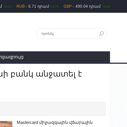
ամ
RUB
- 5.71 դրամ
GBP
- 490.04 դրամ
+0,27
+0,71
+0,04
րցազրույց
անի բանկ անջատել է
Mastercard միջազգային վճարային