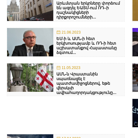
Արևմտյան երկրները փորձում
են ազդել ԵԱՏՄ-ում ՌԴ–ի
դաշնակիցների
դիրքորոշումների...
21.06.2023
ԵՄ-ի և ԱՄՆ-ի հետ
երկխոսությամբ և ՌԴ-ի հետ
աշխատանքով Հայաստանը
ձգտում...
11.05.2023
ԱՄՆ-ն Վրաստանին
սպառնացել է
պատժամիջոցներով, եթե
վերսկսի
ավիահաղորդակցությունը...