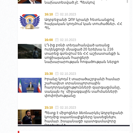
նախատեսված չէ. Պեսկով
16:10
02.10.2023
Ադրբեջանի ԶՈՒ կրակի հետևանքով
հայկական կողմում կան տուժածներ․ ՀՀ
ՊՆ
16:00
02.10.2023
ԼՂ-ից բռնի տեղահանված առանց
ուղեկցողի մնացած 20 երեխա և 216
տարեց գտնվում են ՀՀ աշխատանքի և
սոցիալական հարցերի
նախարարության հոգածության ներքո
15:30
02.10.2023
Իրանը կողմ է տարածաշրջանի համար
շահավետ տրանսպորտային
հաղորդակցությունների զարգացմանը,
սակայն ոչ՝ միջազգային սահմանների
փոփոխությանը
15:10
02.10.2023
Պետք է միջոցներ ձեռնարկել Ադրբեջանի
կողմից սպառնալիքները կասեցնելու
համար. իսպանացի պատգամավորը
Գորիսում է