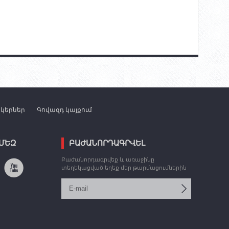
նկերներ
Գովազդ կայքում
 ՄԵԶ
ԲԱԺԱՆՈՐԴԱԳՐՎԵԼ
Բաժանորդագրվեք և առաջինը
տեղեկացված եղեք մեր թարմացումներին